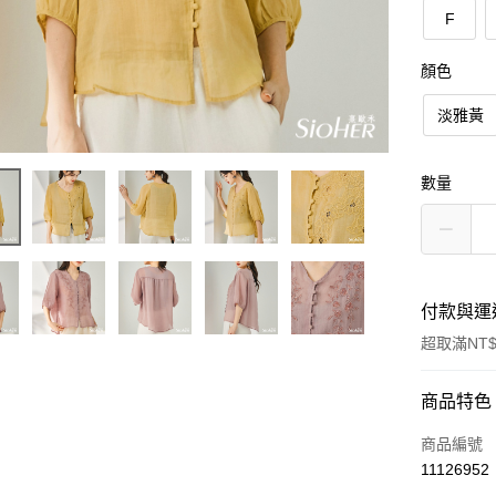
F
顏色
淡雅黃
數量
付款與運
超取滿NT$
付款方式
商品特色
信用卡一
商品編號
11126952
信用卡分