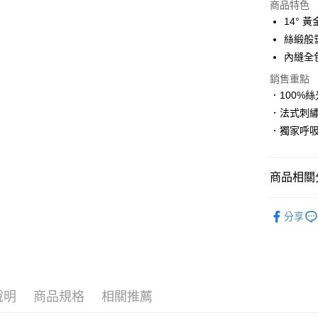
商品特色
3 期 
14°
6 期 
合作金
絲緞般
華南商
內縫全
合作金
超商取貨
上海商
華南商
銷售重點
國泰世
LINE Pay
上海商
．100%
臺灣中
國泰世
匯豐（
．法式刺
Apple Pay
臺灣中
聯邦商
．獨家呼
匯豐（
街口支付
元大商
聯邦商
玉山商
元大商
悠遊付
台新國
商品相關分
玉山商
台灣樂
台新國
大哥付你
服飾/居家
台灣樂
相關說明
分享
【大哥付
貨到付款
1.本服務
2.付款方
流程，驗
完成交易
運送方式
3.實際核
說明
商品規格
相關推薦
4.訂單成
全家取貨
消。如遇