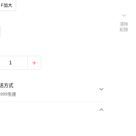
F加大
清除
紀錄
送方式
999免運
次付款
期付款