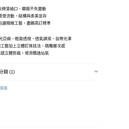
0 利率 每期
NT$660
21家銀行
 黃金微蕩袖口，顯瘦不失靈動
0 利率 每期
NT$330
21家銀行
庫商業銀行
第一商業銀行
垂墜流動，結構與柔美並存
業銀行
彰化商業銀行
包邊精緻工藝，盡顯高訂標準
庫商業銀行
第一商業銀行
付款
業儲蓄銀行
台北富邦商業銀行
業銀行
彰化商業銀行
華商業銀行
兆豐國際商業銀行
業儲蓄銀行
台北富邦商業銀行
絲光亞麻，輕盈透視、透氣調濕、自帶光澤
小企業銀行
台中商業銀行
華商業銀行
兆豐國際商業銀行
台灣）商業銀行
華泰商業銀行
繡工藝加上立體釘珠技法，精雕層次感
小企業銀行
台中商業銀行
業銀行
遠東國際商業銀行
吸感立體剪裁，增添飄逸仙氣
台灣）商業銀行
華泰商業銀行
業銀行
永豐商業銀行
業銀行
遠東國際商業銀行
業銀行
星展（台灣）商業銀行
業銀行
永豐商業銀行
際商業銀行
中國信託商業銀行
類 (1)
業銀行
星展（台灣）商業銀行
天信用卡公司
際商業銀行
中國信託商業銀行
分期
館
上衣
天信用卡公司
客服
你分期使用說明】
由台灣大哥大提供，台灣大哥大用戶可立即使用無須另外申請。
式選擇「大哥付你分期」，訂單成立後會自動跳轉到大哥付的交易
證手機門號後，選擇欲分期的期數、繳款截止日，確認付款後即
。
准額度、可分期數及費用金額請依後續交易確認頁面所載為準。
立30分鐘內，如未前往確認交易或遇審核未通過，訂單將自動取
付款
「轉專審核」未通過狀況，表示未達大哥付你分期系統評分，恕