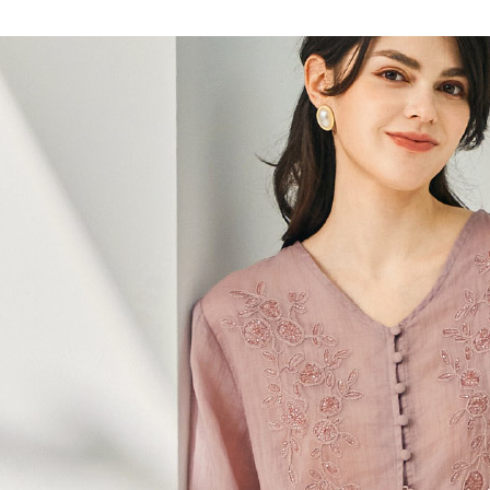
每筆NT$1
無法說明
【繳款方
付款後全
1.分期款
醒簡訊。
每筆NT$1
2.透過簡
帳／街口支
7-11取貨
【注意事
每筆NT$1
1.本服務
用戶於交
付款後7-1
款買賣價
每筆NT$1
2.基於同
資料（包
宅配
用，由本
3.完整用
每筆NT$1
離島宅配
每筆NT$2
貨到付款
每筆NT$1
國家/地區