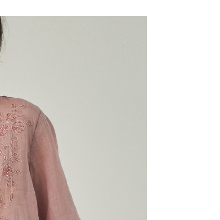
00，滿NT$1,200(含以上)免運費
評估內容。
式說明】
家取貨
項不併入電信帳單，「大哥付你分期」於每月結算日後寄送繳費提
00，滿NT$999(含以上)免運費
訊連結打開帳單後，可選擇「超商條碼／台灣大直營門市／銀行轉
付／iPASS MONEY」等通路繳費。
付款
項】
00，滿NT$1,200(含以上)免運費
係由「台灣大哥大股份有限公司」（以下簡稱本公司）所提供，讓
易時，得透過本服務購買商品或服務，並由商店將買賣／分期付
1取貨
金債權讓與本公司後，依約使用本公司帳單繳交帳款。
00，滿NT$999(含以上)免運費
意付款使用「大哥付你分期」之契約關係目的，商店將以您的個人
含姓名、電話或地址）提供予台灣大哥大進項蒐集、處理及利
公司與您本人進行分期帳單所需資料之確認、核對及更正。
戶服務條款，請詳閱以下連結：
https://oppay.tw/userRule
00，滿NT$1,000(含以上)免運費
20，滿NT$2,000(含以上)免運費
50，滿NT$1,200(含以上)免運費
配送
查看運費