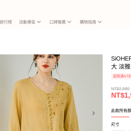
排行榜
活動專區
口碑推薦
購物指南
SiOH
大 淡雅
超取滿NT$
NT$2,580
NT$1,
此款所有
尺寸