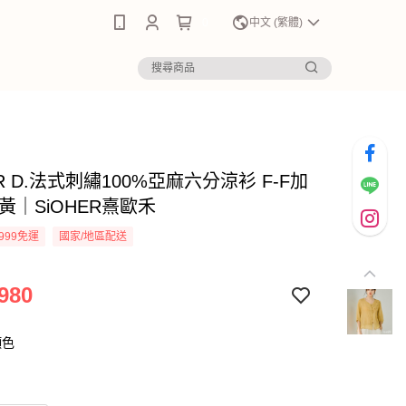
0
中文 (繁體)
ER D.法式刺繡100%亞麻六分涼衫 F-F加
黃｜SiOHER熹歐禾
999免運
國家/地區配送
980
顏色