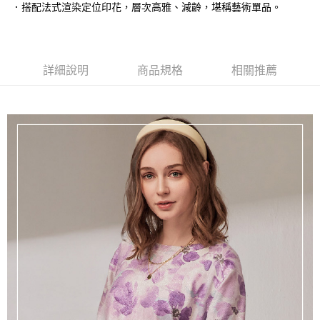
．搭配法式渲染定位印花，層次高雅、減齡，堪稱藝術單品。
台灣樂天信用卡公司
相關說明
【大哥付你分期使用說明】
貨到付款
1.本服務由台灣大哥大提供，台灣大哥大用戶可立即使用無須另外申請。
2.付款方式選擇「大哥付你分期」，訂單成立後會自動跳轉到大哥付的交易
詳細說明
商品規格
相關推薦
流程，驗證手機門號後，選擇欲分期的期數、繳款截止日，確認付款後即完
運送方式
成交易。
3.實際核准額度、可分期數及費用金額請依後續交易確認頁面所載為準。
全家取貨付款
4.訂單成立30分鐘內，如未前往確認交易或遇審核未通過，訂單將自動取
每筆NT$100，滿NT$1,200(含以上)免運費
消。如遇「轉專審核」未通過狀況，表示未達大哥付你分期系統評分，恕無
法說明評估內容。
付款後全家取貨
【繳款方式說明】
1.分期款項不併入電信帳單，「大哥付你分期」於每月結算日後寄送繳費提
每筆NT$100，滿NT$999(含以上)免運費
醒簡訊。
2.透過簡訊連結打開帳單後，可選擇「超商條碼／台灣大直營門市／銀行轉
7-11取貨付款
帳／街口支付／iPASS MONEY」等通路繳費。
每筆NT$100，滿NT$1,200(含以上)免運費
【注意事項】
付款後7-11取貨
1.本服務係由「台灣大哥大股份有限公司」（以下簡稱本公司）所提供，讓
用戶於交易時，得透過本服務購買商品或服務，並由商店將買賣／分期付款
每筆NT$100，滿NT$999(含以上)免運費
買賣價金債權讓與本公司後，依約使用本公司帳單繳交帳款。
2.基於同意付款使用「大哥付你分期」之契約關係目的，商店將以您的個人
宅配
資料（包含姓名、電話或地址）提供予台灣大哥大進項蒐集、處理及利用，
由本公司與您本人進行分期帳單所需資料之確認、核對及更正。
每筆NT$100，滿NT$1,000(含以上)免運費
3.完整用戶服務條款，請詳閱以下連結：
https://oppay.tw/userRule