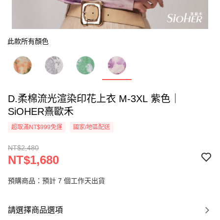
此款所有顏色
D.柔棉流光渲染印花上衣 M-3XL 紫色｜
SiOHER熹歐禾
超取滿NT$999免運
國家/地區配送
NT$2,480
NT$1,680
預購商品：預計 7 個工作天出貨
請選擇商品選項