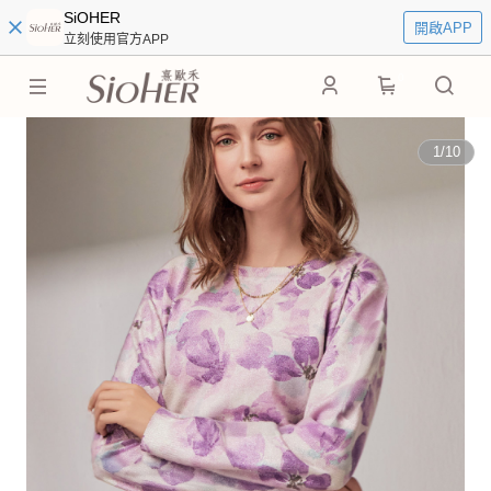
SiOHER
開啟APP
立刻使用官方APP
0
1
/
10