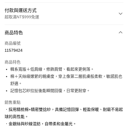
付款與運送方式
超取滿NT$999免運
付款方式
商品特色
信用卡一次付款
商品編號
信用卡分期付款
11579424
3 期 0 利率 每期
NT$560
21家銀行
商品特色
6 期 0 利率 每期
NT$280
21家銀行
合作金庫商業銀行
第一商業銀行
韓系寬版＋低肩線，修飾肩臂、看起來更俐落。
華南商業銀行
彰化商業銀行
合作金庫商業銀行
第一商業銀行
超商取貨付款
棉＋天絲級嫘縈的親膚度，穿上像第二層肌膚般柔軟，敏感肌也
上海商業儲蓄銀行
台北富邦商業銀行
華南商業銀行
彰化商業銀行
國泰世華商業銀行
兆豐國際商業銀行
舒適。
LINE Pay
上海商業儲蓄銀行
台北富邦商業銀行
臺灣中小企業銀行
台中商業銀行
記憶包芯紗拉扯後能瞬間回復，日常更耐穿。
國泰世華商業銀行
兆豐國際商業銀行
匯豐（台灣）商業銀行
華泰商業銀行
Apple Pay
臺灣中小企業銀行
台中商業銀行
聯邦商業銀行
遠東國際商業銀行
銷售重點
匯豐（台灣）商業銀行
華泰商業銀行
街口支付
元大商業銀行
永豐商業銀行
．採用精梳棉+精密雙捻紗，具備記憶回彈、輕盈保暖、耐磨不易起
聯邦商業銀行
遠東國際商業銀行
玉山商業銀行
星展（台灣）商業銀行
元大商業銀行
永豐商業銀行
球的高性能。
悠遊付
台新國際商業銀行
中國信託商業銀行
玉山商業銀行
星展（台灣）商業銀行
．金銀絲與紗線混紡，自帶柔和金屬光。
台灣樂天信用卡公司
台新國際商業銀行
中國信託商業銀行
大哥付你分期