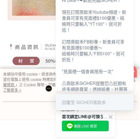
Hi Dear~❤歡迎光臨SiOHER！
現在訂閱熹歐禾Youtube頻道，新
會員可享有見面禮$100優惠，結
帳時只要輸入"YT100"，就可折
抵！
訂閱熹歐禾FB粉專，新會員可享
有見面禮$100優惠～
結帳時只要輸入“FBS100"，就可
折抵！
*見面禮一個會員限用一次*
本網站中使用 cookie，欲查詢有關本網站使用 cookie 方式之詳情，及若您不希
望在電腦上使用 cookie 時應如何變更電腦的 cookie 設定，請參閱本網站「
隱私
⚠熹歐禾SiOHER提醒您⚠近期有
權條款
」之 Cookie 聲明。您繼續使用本網站即表示您同意本公司得按本網站使
許多網路賣家，透過臉書、社團等
用條款之 Cookie 聲明使用 cookie。
了解更多 >
網路社群，假借『熹歐禾
SiOHER』品牌授權、或有內部管
回覆至 SIOHER熹歐禾
道取得低價內衣價格等手段，造成
我知道了
消費者上當及受害。
首次綁定LINE@可領＄100折扣優惠
如有疑慮請至官網先訂單查尋如
連結 LINE 帳號
〝TM / TS / TG〞開頭,都是我們
官網的訂單,才是官網下單編號唷!!