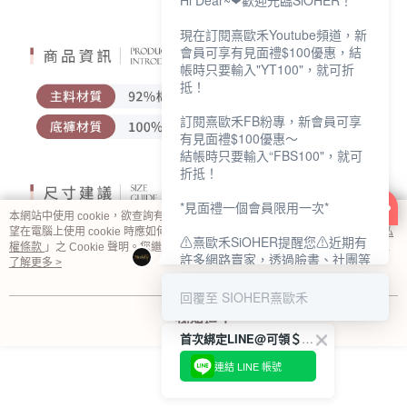
Hi Dear~❤歡迎光臨SiOHER！
現在訂閱熹歐禾Youtube頻道，新
會員可享有見面禮$100優惠，結
帳時只要輸入"YT100"，就可折
抵！
訂閱熹歐禾FB粉專，新會員可享
有見面禮$100優惠～
結帳時只要輸入“FBS100"，就可
折抵！
*見面禮一個會員限用一次*
本網站中使用 cookie，欲查詢有關本網站使用 cookie 方式之詳情，及若您不希
望在電腦上使用 cookie 時應如何變更電腦的 cookie 設定，請參閱本網站「
隱私
⚠熹歐禾SiOHER提醒您⚠近期有
權條款
」之 Cookie 聲明。您繼續使用本網站即表示您同意本公司得按本網站使
許多網路賣家，透過臉書、社團等
用條款之 Cookie 聲明使用 cookie。
了解更多 >
網路社群，假借『熹歐禾
SiOHER』品牌授權、或有內部管
回覆至 SIOHER熹歐禾
道取得低價內衣價格等手段，造成
我知道了
消費者上當及受害。
首次綁定LINE@可領＄100折扣優惠
如有疑慮請至官網先訂單查尋如
連結 LINE 帳號
〝TM / TS / TG〞開頭,都是我們
官網的訂單,才是官網下單編號唷!!