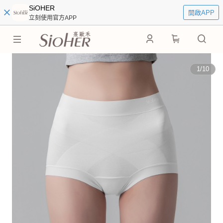
SiOHER
開啟APP
立刻使用官方APP
0
1
/
10