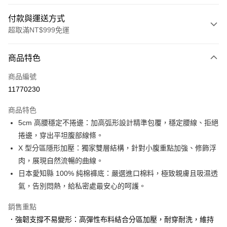
付款與運送方式
超取滿NT$999免運
付款方式
商品特色
信用卡一次付款
商品編號
信用卡分期付款
11770230
3 期 0 利率 每期
NT$163
21家銀行
商品特色
6 期 0 利率 每期
NT$81
21家銀行
合作金庫商業銀行
第一商業銀行
5cm 高腰穩定不捲邊：加高弧形設計精準包覆，穩定腰線、拒絕
華南商業銀行
彰化商業銀行
合作金庫商業銀行
第一商業銀行
超商取貨付款
捲邊，穿出平坦腹部線條。
上海商業儲蓄銀行
台北富邦商業銀行
華南商業銀行
彰化商業銀行
國泰世華商業銀行
兆豐國際商業銀行
X 型分區隱形加壓：獨家雙層結構，針對小腹重點加強、修飾浮
LINE Pay
上海商業儲蓄銀行
台北富邦商業銀行
臺灣中小企業銀行
台中商業銀行
肉，展現自然流暢的曲線。
國泰世華商業銀行
兆豐國際商業銀行
匯豐（台灣）商業銀行
華泰商業銀行
Apple Pay
臺灣中小企業銀行
台中商業銀行
日本愛知縣 100% 純棉褲底：嚴選進口棉料，極致親膚且吸濕透
聯邦商業銀行
遠東國際商業銀行
匯豐（台灣）商業銀行
華泰商業銀行
氣，告別悶熱，給私密處最安心的呵護。
街口支付
元大商業銀行
永豐商業銀行
聯邦商業銀行
遠東國際商業銀行
玉山商業銀行
星展（台灣）商業銀行
元大商業銀行
永豐商業銀行
銷售重點
悠遊付
台新國際商業銀行
中國信託商業銀行
玉山商業銀行
星展（台灣）商業銀行
．強韌支撐不易變形：高彈性布料結合分區加壓，耐穿耐洗，維持
台灣樂天信用卡公司
台新國際商業銀行
中國信託商業銀行
大哥付你分期