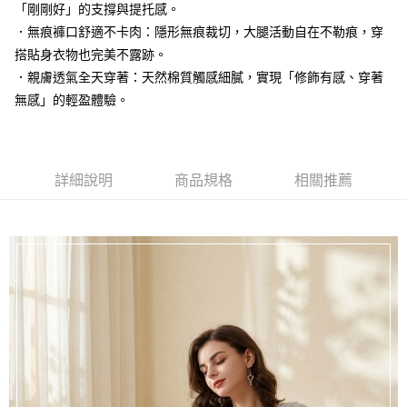
「剛剛好」的支撐與提托感。
台灣樂天信用卡公司
相關說明
．無痕褲口舒適不卡肉：隱形無痕裁切，大腿活動自在不勒痕，穿
【大哥付你分期使用說明】
搭貼身衣物也完美不露跡。
貨到付款
1.本服務由台灣大哥大提供，台灣大哥大用戶可立即使用無須另外申請。
2.付款方式選擇「大哥付你分期」，訂單成立後會自動跳轉到大哥付的交易
．親膚透氣全天穿著：天然棉質觸感細膩，實現「修飾有感、穿著
流程，驗證手機門號後，選擇欲分期的期數、繳款截止日，確認付款後即完
無感」的輕盈體驗。
運送方式
成交易。
3.實際核准額度、可分期數及費用金額請依後續交易確認頁面所載為準。
全家取貨付款
4.訂單成立30分鐘內，如未前往確認交易或遇審核未通過，訂單將自動取
每筆NT$100，滿NT$1,200(含以上)免運費
消。如遇「轉專審核」未通過狀況，表示未達大哥付你分期系統評分，恕無
法說明評估內容。
詳細說明
商品規格
相關推薦
付款後全家取貨
【繳款方式說明】
1.分期款項不併入電信帳單，「大哥付你分期」於每月結算日後寄送繳費提
每筆NT$100，滿NT$999(含以上)免運費
醒簡訊。
2.透過簡訊連結打開帳單後，可選擇「超商條碼／台灣大直營門市／銀行轉
7-11取貨付款
帳／街口支付／iPASS MONEY」等通路繳費。
每筆NT$100，滿NT$1,200(含以上)免運費
【注意事項】
付款後7-11取貨
1.本服務係由「台灣大哥大股份有限公司」（以下簡稱本公司）所提供，讓
用戶於交易時，得透過本服務購買商品或服務，並由商店將買賣／分期付款
每筆NT$100，滿NT$999(含以上)免運費
買賣價金債權讓與本公司後，依約使用本公司帳單繳交帳款。
2.基於同意付款使用「大哥付你分期」之契約關係目的，商店將以您的個人
宅配
資料（包含姓名、電話或地址）提供予台灣大哥大進項蒐集、處理及利用，
由本公司與您本人進行分期帳單所需資料之確認、核對及更正。
每筆NT$100，滿NT$1,000(含以上)免運費
3.完整用戶服務條款，請詳閱以下連結：
https://oppay.tw/userRule