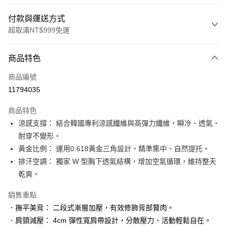
付款與運送方式
超取滿NT$999免運
付款方式
商品特色
信用卡一次付款
商品編號
信用卡分期付款
11794035
3 期 0 利率 每期
NT$526
21家銀行
商品特色
6 期 0 利率 每期
NT$263
21家銀行
合作金庫商業銀行
第一商業銀行
涼感支撐： 結合韓國專利涼感纖維與高彈力纖維，瞬冷、透氣、
華南商業銀行
彰化商業銀行
合作金庫商業銀行
第一商業銀行
超商取貨付款
耐穿不變形。
上海商業儲蓄銀行
台北富邦商業銀行
華南商業銀行
彰化商業銀行
國泰世華商業銀行
兆豐國際商業銀行
黃金比例： 運用0.618黃金三角設計，精準集中、自然提托。
LINE Pay
上海商業儲蓄銀行
台北富邦商業銀行
臺灣中小企業銀行
台中商業銀行
排汗空調： 獨家 W 型胸下透氣結構，增加空氣循環，維持整天
國泰世華商業銀行
兆豐國際商業銀行
匯豐（台灣）商業銀行
華泰商業銀行
Apple Pay
臺灣中小企業銀行
台中商業銀行
乾爽。
聯邦商業銀行
遠東國際商業銀行
匯豐（台灣）商業銀行
華泰商業銀行
街口支付
元大商業銀行
永豐商業銀行
銷售重點
聯邦商業銀行
遠東國際商業銀行
玉山商業銀行
星展（台灣）商業銀行
元大商業銀行
永豐商業銀行
．撫平美背： 二段式漸層加壓，有效修飾背部贅肉。
悠遊付
台新國際商業銀行
中國信託商業銀行
玉山商業銀行
星展（台灣）商業銀行
．肩頸減壓： 4cm 彈性寬肩帶設計，分散壓力、活動輕鬆自在。
台灣樂天信用卡公司
台新國際商業銀行
中國信託商業銀行
大哥付你分期