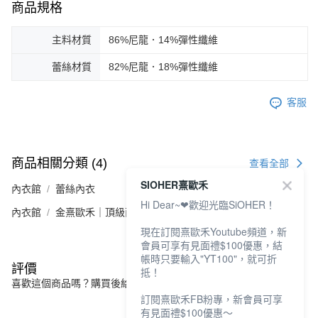
商品規格
主料材質
86%尼龍．14%彈性纖維
蕾絲材質
82%尼龍．18%彈性纖維
客服
商品相關分類 (4)
查看全部
SIOHER熹歐禾
內衣館
蕾絲內衣
Hi Dear~❤歡迎光臨SiOHER！
內衣館
金熹歐禾｜頂級面料
現在訂閱熹歐禾Youtube頻道，新
會員可享有見面禮$100優惠，結
帳時只要輸入"YT100"，就可折
評價
抵！
喜歡這個商品嗎？購買後給他一個好評吧
訂閱熹歐禾FB粉專，新會員可享
有見面禮$100優惠～