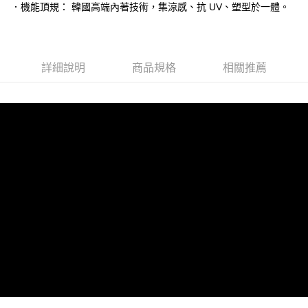
．機能頂規： 韓國高端內著技術，集涼感、抗 UV、塑型於一體。
台灣樂天信用卡公司
相關說明
【大哥付你分期使用說明】
貨到付款
1.本服務由台灣大哥大提供，台灣大哥大用戶可立即使用無須另外申請。
2.付款方式選擇「大哥付你分期」，訂單成立後會自動跳轉到大哥付的交易
詳細說明
商品規格
相關推薦
流程，驗證手機門號後，選擇欲分期的期數、繳款截止日，確認付款後即完
運送方式
成交易。
3.實際核准額度、可分期數及費用金額請依後續交易確認頁面所載為準。
全家取貨付款
4.訂單成立30分鐘內，如未前往確認交易或遇審核未通過，訂單將自動取
每筆NT$100，滿NT$1,200(含以上)免運費
消。如遇「轉專審核」未通過狀況，表示未達大哥付你分期系統評分，恕無
法說明評估內容。
付款後全家取貨
【繳款方式說明】
1.分期款項不併入電信帳單，「大哥付你分期」於每月結算日後寄送繳費提
每筆NT$100，滿NT$999(含以上)免運費
醒簡訊。
2.透過簡訊連結打開帳單後，可選擇「超商條碼／台灣大直營門市／銀行轉
7-11取貨付款
帳／街口支付／iPASS MONEY」等通路繳費。
每筆NT$100，滿NT$1,200(含以上)免運費
【注意事項】
付款後7-11取貨
1.本服務係由「台灣大哥大股份有限公司」（以下簡稱本公司）所提供，讓
用戶於交易時，得透過本服務購買商品或服務，並由商店將買賣／分期付款
每筆NT$100，滿NT$999(含以上)免運費
買賣價金債權讓與本公司後，依約使用本公司帳單繳交帳款。
2.基於同意付款使用「大哥付你分期」之契約關係目的，商店將以您的個人
宅配
資料（包含姓名、電話或地址）提供予台灣大哥大進項蒐集、處理及利用，
由本公司與您本人進行分期帳單所需資料之確認、核對及更正。
每筆NT$100，滿NT$1,000(含以上)免運費
3.完整用戶服務條款，請詳閱以下連結：
https://oppay.tw/userRule