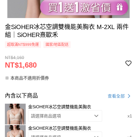
金SiOHER冰芯空調雙機能美胸衣 M-2XL 兩件
組｜SiOHER熹歐禾
超取滿NT$999免運
國家/地區配送
NT$4,160
NT$1,680
※ 本商品不適用折價券
內含以下商品
查看全部
金SiOHER冰芯空調雙機能美胸衣
請選擇商品選項
x1
金SiOHER冰芯空調雙機能美胸衣