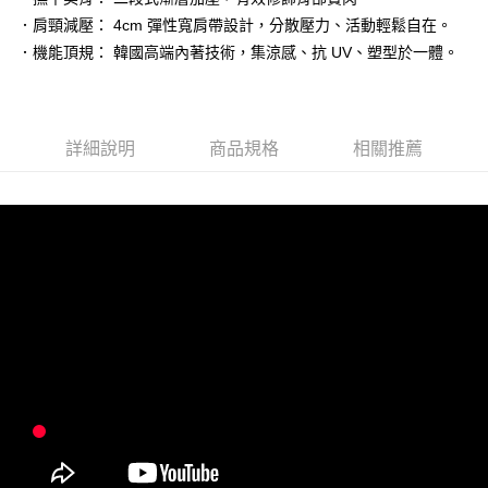
悠遊付
台新國際商業銀行
中國信託商業銀行
玉山商業銀行
星展（台灣）商業銀行
．肩頸減壓： 4cm 彈性寬肩帶設計，分散壓力、活動輕鬆自在。
台灣樂天信用卡公司
台新國際商業銀行
中國信託商業銀行
大哥付你分期
．機能頂規： 韓國高端內著技術，集涼感、抗 UV、塑型於一體。
台灣樂天信用卡公司
相關說明
【大哥付你分期使用說明】
貨到付款
1.本服務由台灣大哥大提供，台灣大哥大用戶可立即使用無須另外申請。
2.付款方式選擇「大哥付你分期」，訂單成立後會自動跳轉到大哥付的交易
詳細說明
商品規格
相關推薦
流程，驗證手機門號後，選擇欲分期的期數、繳款截止日，確認付款後即完
運送方式
成交易。
3.實際核准額度、可分期數及費用金額請依後續交易確認頁面所載為準。
全家取貨付款
4.訂單成立30分鐘內，如未前往確認交易或遇審核未通過，訂單將自動取
每筆NT$100，滿NT$1,200(含以上)免運費
消。如遇「轉專審核」未通過狀況，表示未達大哥付你分期系統評分，恕無
法說明評估內容。
付款後全家取貨
【繳款方式說明】
1.分期款項不併入電信帳單，「大哥付你分期」於每月結算日後寄送繳費提
每筆NT$100，滿NT$999(含以上)免運費
醒簡訊。
2.透過簡訊連結打開帳單後，可選擇「超商條碼／台灣大直營門市／銀行轉
7-11取貨付款
帳／街口支付／iPASS MONEY」等通路繳費。
每筆NT$100，滿NT$1,200(含以上)免運費
【注意事項】
付款後7-11取貨
1.本服務係由「台灣大哥大股份有限公司」（以下簡稱本公司）所提供，讓
用戶於交易時，得透過本服務購買商品或服務，並由商店將買賣／分期付款
每筆NT$100，滿NT$999(含以上)免運費
買賣價金債權讓與本公司後，依約使用本公司帳單繳交帳款。
2.基於同意付款使用「大哥付你分期」之契約關係目的，商店將以您的個人
宅配
資料（包含姓名、電話或地址）提供予台灣大哥大進項蒐集、處理及利用，