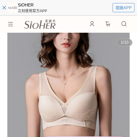
SiOHER
開啟APP
立刻使用官方APP
0
1
/
10