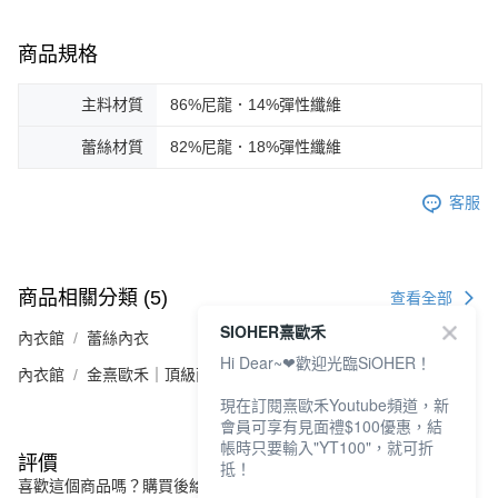
商品規格
主料材質
86%尼龍．14%彈性纖維
蕾絲材質
82%尼龍．18%彈性纖維
客服
商品相關分類 (5)
查看全部
SIOHER熹歐禾
內衣館
蕾絲內衣
Hi Dear~❤歡迎光臨SiOHER！
內衣館
金熹歐禾｜頂級面料
現在訂閱熹歐禾Youtube頻道，新
會員可享有見面禮$100優惠，結
帳時只要輸入"YT100"，就可折
評價
抵！
喜歡這個商品嗎？購買後給他一個好評吧