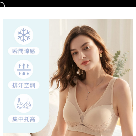
由本公司與您本人進行分期帳單所需資料之確認、核對及更正。
每筆NT$100，滿NT$1,000(含以上)免運費
3.完整用戶服務條款，請詳閱以下連結：
https://oppay.tw/userRule
離島宅配
每筆NT$220，滿NT$2,000(含以上)免運費
貨到付款
每筆NT$150，滿NT$1,200(含以上)免運費
國家/地區配送
查看運費