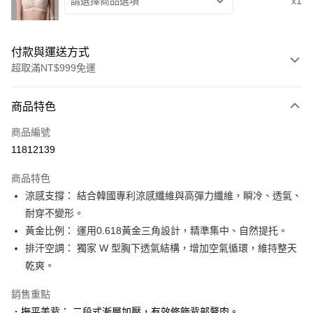
請選擇商品選項
x1
付款與運送方式
超取滿NT$999免運
付款方式
商品特色
信用卡一次付款
商品編號
信用卡分期付款
11812139
3 期 0 利率 每期
NT$560
21家銀行
商品特色
6 期 0 利率 每期
NT$280
21家銀行
合作金庫商業銀行
第一商業銀行
涼感支撐： 結合韓國專利涼感纖維與高彈力纖維，瞬冷、透氣、
華南商業銀行
彰化商業銀行
合作金庫商業銀行
第一商業銀行
超商取貨付款
耐穿不變形。
上海商業儲蓄銀行
台北富邦商業銀行
華南商業銀行
彰化商業銀行
國泰世華商業銀行
兆豐國際商業銀行
黃金比例： 運用0.618黃金三角設計，精準集中、自然提托。
LINE Pay
上海商業儲蓄銀行
台北富邦商業銀行
臺灣中小企業銀行
台中商業銀行
排汗空調： 獨家 W 型胸下透氣結構，增加空氣循環，維持整天
國泰世華商業銀行
兆豐國際商業銀行
匯豐（台灣）商業銀行
華泰商業銀行
Apple Pay
臺灣中小企業銀行
台中商業銀行
乾爽。
聯邦商業銀行
遠東國際商業銀行
匯豐（台灣）商業銀行
華泰商業銀行
街口支付
元大商業銀行
永豐商業銀行
銷售重點
聯邦商業銀行
遠東國際商業銀行
玉山商業銀行
星展（台灣）商業銀行
元大商業銀行
永豐商業銀行
．撫平美背： 二段式漸層加壓，有效修飾背部贅肉。