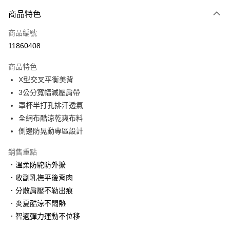
付款方式
商品特色
信用卡一次付款
商品編號
信用卡分期付款
11860408
3 期 0 利率 每期
NT$330
21家銀行
商品特色
6 期 0 利率 每期
NT$165
21家銀行
合作金庫商業銀行
第一商業銀行
X型交叉平衡美背
華南商業銀行
彰化商業銀行
合作金庫商業銀行
第一商業銀行
超商取貨付款
3公分寬幅減壓肩帶
上海商業儲蓄銀行
台北富邦商業銀行
華南商業銀行
彰化商業銀行
國泰世華商業銀行
兆豐國際商業銀行
罩杯半打孔排汗透氣
LINE Pay
上海商業儲蓄銀行
台北富邦商業銀行
臺灣中小企業銀行
台中商業銀行
全網布酷涼乾爽布料
國泰世華商業銀行
兆豐國際商業銀行
匯豐（台灣）商業銀行
華泰商業銀行
Apple Pay
臺灣中小企業銀行
台中商業銀行
側邊防晃動專區設計
聯邦商業銀行
遠東國際商業銀行
匯豐（台灣）商業銀行
華泰商業銀行
街口支付
元大商業銀行
永豐商業銀行
銷售重點
聯邦商業銀行
遠東國際商業銀行
玉山商業銀行
星展（台灣）商業銀行
元大商業銀行
永豐商業銀行
．溫柔防駝防外擴
悠遊付
台新國際商業銀行
中國信託商業銀行
玉山商業銀行
星展（台灣）商業銀行
．收副乳撫平後背肉
台灣樂天信用卡公司
台新國際商業銀行
中國信託商業銀行
大哥付你分期
．分散肩壓不勒出痕
台灣樂天信用卡公司
相關說明
．炎夏酷涼不悶熱
【大哥付你分期使用說明】
．智適彈力運動不位移
貨到付款
1.本服務由台灣大哥大提供，台灣大哥大用戶可立即使用無須另外申請。
2.付款方式選擇「大哥付你分期」，訂單成立後會自動跳轉到大哥付的交易