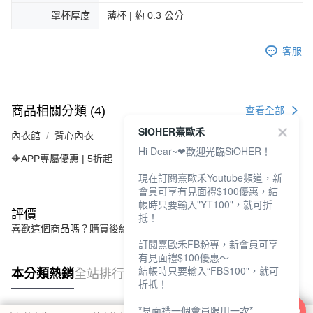
罩杯厚度
薄杯 | 約 0.3 公分
客服
商品相關分類 (4)
查看全部
SIOHER熹歐禾
內衣館
背心內衣
Hi Dear~❤歡迎光臨SiOHER！
🔶APP專屬優惠 | 5折起
現在訂閱熹歐禾Youtube頻道，新
會員可享有見面禮$100優惠，結
帳時只要輸入"YT100"，就可折
評價
抵！
喜歡這個商品嗎？購買後給他一個好評吧
訂閱熹歐禾FB粉專，新會員可享
有見面禮$100優惠～
結帳時只要輸入“FBS100"，就可
本分類熱銷
全站排行
折抵！
*見面禮一個會員限用一次*