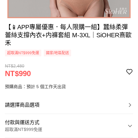
【📱APP專屬優惠．每人限購一組】蠶絲柔彈
蕾絲支撐內衣+内褲套組 M-3XL｜SiOHER熹歐
禾
超取滿NT$999免運
國家/地區配送
NT$2,480
NT$990
預購商品：預計 5 個工作天出貨
請選擇商品選項
付款與運送方式
超取滿NT$999免運