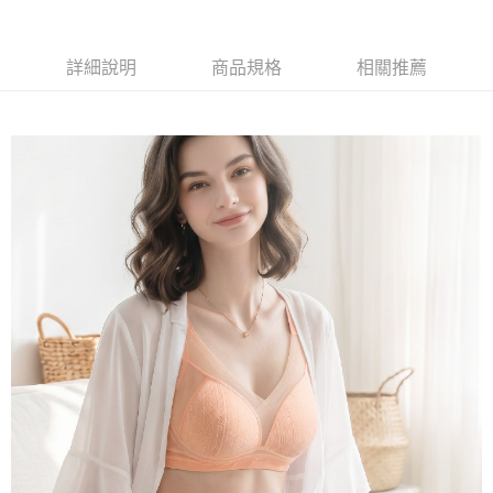
流程，驗證手機門號後，選擇欲分期的期數、繳款截止日，確認付款後即完
運送方式
成交易。
3.實際核准額度、可分期數及費用金額請依後續交易確認頁面所載為準。
全家取貨付款
詳細說明
商品規格
相關推薦
4.訂單成立30分鐘內，如未前往確認交易或遇審核未通過，訂單將自動取
每筆NT$100，滿NT$1,200(含以上)免運費
消。如遇「轉專審核」未通過狀況，表示未達大哥付你分期系統評分，恕無
法說明評估內容。
付款後全家取貨
【繳款方式說明】
1.分期款項不併入電信帳單，「大哥付你分期」於每月結算日後寄送繳費提
每筆NT$100，滿NT$999(含以上)免運費
醒簡訊。
2.透過簡訊連結打開帳單後，可選擇「超商條碼／台灣大直營門市／銀行轉
7-11取貨付款
帳／街口支付／iPASS MONEY」等通路繳費。
每筆NT$100，滿NT$1,200(含以上)免運費
【注意事項】
付款後7-11取貨
1.本服務係由「台灣大哥大股份有限公司」（以下簡稱本公司）所提供，讓
用戶於交易時，得透過本服務購買商品或服務，並由商店將買賣／分期付款
每筆NT$100，滿NT$999(含以上)免運費
買賣價金債權讓與本公司後，依約使用本公司帳單繳交帳款。
2.基於同意付款使用「大哥付你分期」之契約關係目的，商店將以您的個人
宅配
資料（包含姓名、電話或地址）提供予台灣大哥大進項蒐集、處理及利用，
由本公司與您本人進行分期帳單所需資料之確認、核對及更正。
每筆NT$100，滿NT$1,000(含以上)免運費
3.完整用戶服務條款，請詳閱以下連結：
https://oppay.tw/userRule
離島宅配
每筆NT$220，滿NT$2,000(含以上)免運費
貨到付款