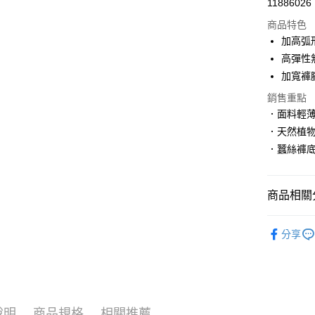
11886026
信用卡分
商品特色
3 期 
加高弧
6 期 
合作金
高彈性
華南商
加寬褲
合作金
超商取貨
上海商
華南商
銷售重點
國泰世
LINE Pay
上海商
．面料輕
臺灣中
國泰世
匯豐（
．天然植
Apple Pay
臺灣中
聯邦商
．蠶絲褲
匯豐（
街口支付
元大商
聯邦商
玉山商
元大商
悠遊付
台新國
商品相關分
玉山商
台灣樂
台新國
大哥付你
內褲館
台灣樂
相關說明
分享
【大哥付
頂級蠶絲
貨到付款
1.本服務
2.付款方
🔶新品搶
流程，驗
完成交易
運送方式
3.實際核
說明
商品規格
相關推薦