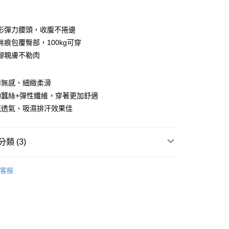
期付款
0 利率 每期
NT$163
21家銀行
形彈力腰頭，收腹不捲邊
0 利率 每期
NT$81
21家銀行
庫商業銀行
第一商業銀行
無痕包覆臀部，100kg可穿
業銀行
彰化商業銀行
腳親膚不勒肉
庫商業銀行
第一商業銀行
付款
業儲蓄銀行
台北富邦商業銀行
業銀行
彰化商業銀行
華商業銀行
兆豐國際商業銀行
業儲蓄銀行
台北富邦商業銀行
薄無感、細緻柔滑
小企業銀行
台中商業銀行
華商業銀行
兆豐國際商業銀行
台灣）商業銀行
華泰商業銀行
物蠶絲+彈性纖維，穿著更加舒適
小企業銀行
台中商業銀行
業銀行
遠東國際商業銀行
底透氣、吸濕排汗效果佳
台灣）商業銀行
華泰商業銀行
業銀行
永豐商業銀行
業銀行
遠東國際商業銀行
業銀行
星展（台灣）商業銀行
業銀行
永豐商業銀行
際商業銀行
中國信託商業銀行
類 (3)
業銀行
星展（台灣）商業銀行
天信用卡公司
際商業銀行
中國信託商業銀行
分期
高腰內褲
天信用卡公司
客服
你分期使用說明】
系列
由台灣大哥大提供，台灣大哥大用戶可立即使用無須另外申請。
式選擇「大哥付你分期」，訂單成立後會自動跳轉到大哥付的交易
先看
證手機門號後，選擇欲分期的期數、繳款截止日，確認付款後即
。
准額度、可分期數及費用金額請依後續交易確認頁面所載為準。