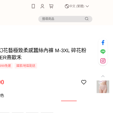
0
中文 (繁體)
幻花藝極致柔感蠶絲內褲 M-3XL 碎花粉
HER熹歐禾
999免運
國家/地區配送
90
顏色