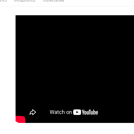
4.訂單成
全家取貨
消。如遇
每筆NT$1
無法說明
【繳款方
付款後全
1.分期款
醒簡訊。
每筆NT$1
2.透過簡
帳／街口支
7-11取貨
【注意事
每筆NT$1
1.本服務
用戶於交
付款後7-1
款買賣價
每筆NT$1
2.基於同
資料（包
宅配
用，由本
3.完整用
每筆NT$1
離島宅配
每筆NT$2
貨到付款
每筆NT$1