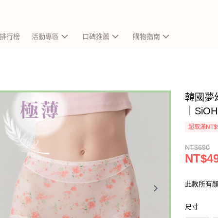
排行榜
活動專區
口碑推薦
購物指南
韓國夢
｜SiO
超取滿NT$
NT$690
NT$4
此款所有
尺寸