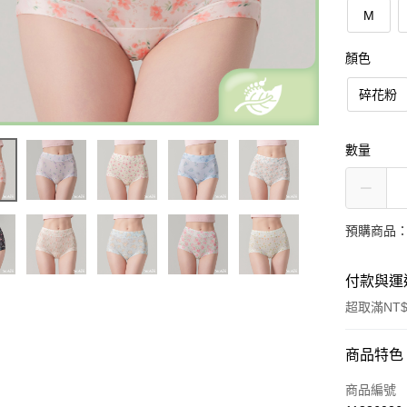
M
顏色
碎花粉
數量
預購商品：
付款與運
超取滿NT$
付款方式
商品特色
信用卡一
商品編號