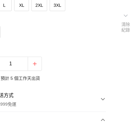
L
XL
2XL
3XL
清除
紀錄
預計 5 個工作天出貨
送方式
999免運
次付款