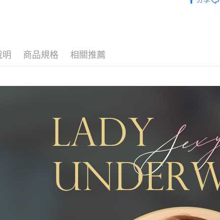
每筆NT$1
無法說明
【繳款方
付款後全
1.分期款
醒簡訊。
每筆NT$1
2.透過簡
帳／街口支
7-11取貨
說明
商品規格
相關推薦
【注意事
每筆NT$1
1.本服務
用戶於交
付款後7-1
款買賣價
每筆NT$1
2.基於同
資料（包
宅配
用，由本
3.完整用
每筆NT$1
離島宅配
每筆NT$2
貨到付款
每筆NT$1
國家/地區