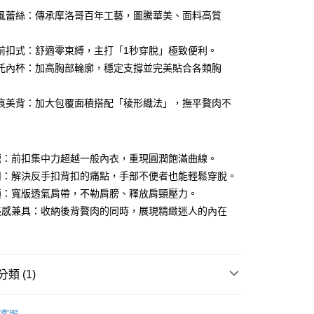
0 利率 每期
NT$330
21家銀行
風蕾絲：傳承摩洛哥百年工藝，圖騰華美、面料高質
0 利率 每期
NT$165
21家銀行
庫商業銀行
第一商業銀行
業銀行
彰化商業銀行
前扣式：舒適零束縛，主打「1秒穿脫」極致便利。
庫商業銀行
第一商業銀行
付款
業儲蓄銀行
台北富邦商業銀行
業銀行
彰化商業銀行
托內杯：加高胸部輪廓，穩定支撐並完美貼合各類胸
華商業銀行
兆豐國際商業銀行
業儲蓄銀行
台北富邦商業銀行
小企業銀行
台中商業銀行
華商業銀行
兆豐國際商業銀行
痕美背：加大包覆面積搭配「稜形織法」，撫平贅肉不
台灣）商業銀行
華泰商業銀行
小企業銀行
台中商業銀行
業銀行
遠東國際商業銀行
台灣）商業銀行
華泰商業銀行
業銀行
永豐商業銀行
業銀行
遠東國際商業銀行
業銀行
星展（台灣）商業銀行
業銀行
永豐商業銀行
攏：前扣集中力超越一般內衣，重現圓潤飽滿曲線。
際商業銀行
中國信託商業銀行
業銀行
星展（台灣）商業銀行
扣：解決反手扣背扣的痛點，手部不便者也能輕鬆穿脫。
天信用卡公司
際商業銀行
中國信託商業銀行
分期
適：寬版透氣肩帶，不勒肩膀、釋放肩頸壓力。
天信用卡公司
美感兼具：收納後背贅肉的同時，展現精緻迷人的內在
你分期使用說明】
由台灣大哥大提供，台灣大哥大用戶可立即使用無須另外申請。
式選擇「大哥付你分期」，訂單成立後會自動跳轉到大哥付的交易
證手機門號後，選擇欲分期的期數、繳款截止日，確認付款後即
。
類 (1)
准額度、可分期數及費用金額請依後續交易確認頁面所載為準。
立30分鐘內，如未前往確認交易或遇審核未通過，訂單將自動取
付款
屬優惠 | 5折起
「轉專審核」未通過狀況，表示未達大哥付你分期系統評分，恕
客服