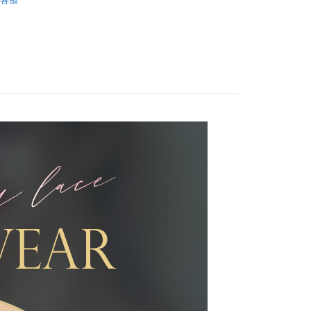
00，滿NT$1,200(含以上)免運費
評估內容。
式說明】
家取貨
項不併入電信帳單，「大哥付你分期」於每月結算日後寄送繳費提
00，滿NT$999(含以上)免運費
訊連結打開帳單後，可選擇「超商條碼／台灣大直營門市／銀行轉
付／iPASS MONEY」等通路繳費。
付款
項】
00，滿NT$1,200(含以上)免運費
係由「台灣大哥大股份有限公司」（以下簡稱本公司）所提供，讓
易時，得透過本服務購買商品或服務，並由商店將買賣／分期付
1取貨
金債權讓與本公司後，依約使用本公司帳單繳交帳款。
00，滿NT$999(含以上)免運費
意付款使用「大哥付你分期」之契約關係目的，商店將以您的個人
含姓名、電話或地址）提供予台灣大哥大進項蒐集、處理及利
公司與您本人進行分期帳單所需資料之確認、核對及更正。
戶服務條款，請詳閱以下連結：
https://oppay.tw/userRule
00，滿NT$1,000(含以上)免運費
20，滿NT$2,000(含以上)免運費
50，滿NT$1,200(含以上)免運費
配送
查看運費