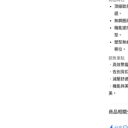
3 期 
頂級歐
6 期 
合作金
感。
華南商
無鋼圈
合作金
超商取貨
上海商
華南商
機能提
國泰世
LINE Pay
上海商
型。
臺灣中
國泰世
塑型無
匯豐（
Apple Pay
臺灣中
聯邦商
移位。
匯豐（
街口支付
元大商
聯邦商
銷售重點
玉山商
元大商
悠遊付
．高效聚
台新國
玉山商
．告別背
台灣樂
台新國
大哥付你
．減壓舒
台灣樂
相關說明
．機能與
【大哥付
貨到付款
1.本服務
美。
2.付款方
流程，驗
完成交易
運送方式
商品相關分
3.實際核
4.訂單成
全家取貨
🔶APP專
消。如遇
分享