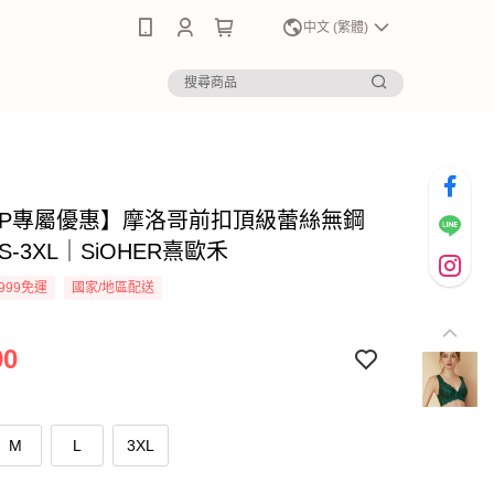
0
中文 (繁體)
APP專屬優惠】摩洛哥前扣頂級蕾絲無鋼
S-3XL｜SiOHER熹歐禾
999免運
國家/地區配送
90
M
L
3XL