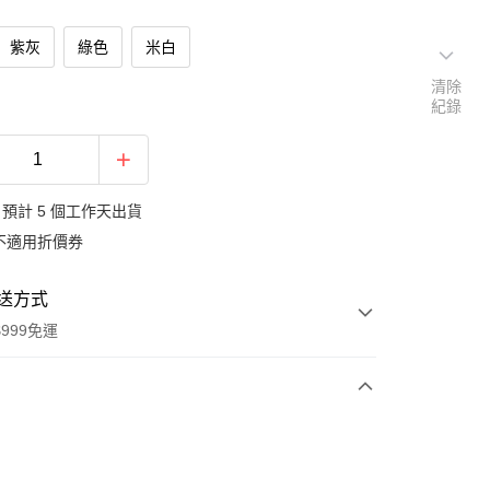
紫灰
綠色
米白
清除
紀錄
預計 5 個工作天出貨
不適用折價券
送方式
999免運
次付款
期付款