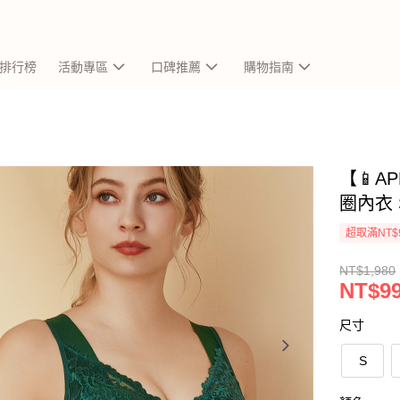
排行榜
活動專區
口碑推薦
購物指南
【📱
圈內衣 
超取滿NT$
NT$1,980
NT$9
尺寸
S