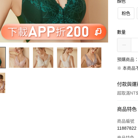
顏色
粉色
數量
預購商品：
※ 本商品
付款與運
超取滿NT$
付款方式
商品特色
信用卡一
商品編號
11887822
信用卡分
商品特色