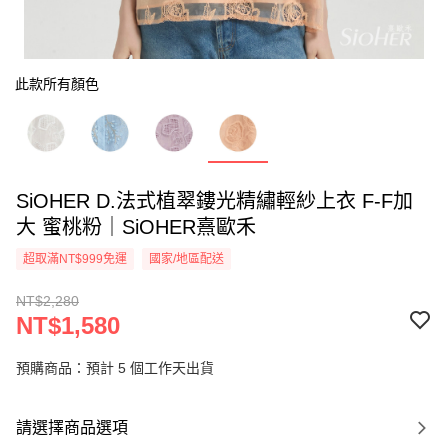
此款所有顏色
SiOHER D.法式植翠鏤光精繡輕紗上衣 F-F加
大 蜜桃粉｜SiOHER熹歐禾
超取滿NT$999免運
國家/地區配送
NT$2,280
NT$1,580
預購商品：預計 5 個工作天出貨
請選擇商品選項