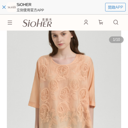
SiOHER
開啟APP
立刻使用官方APP
0
1
/
10