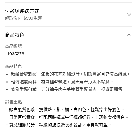
付款與運送方式
超取滿NT$999免運
付款方式
商品特色
信用卡一次付款
商品編號
信用卡分期付款
11935278
3 期 0 利率 每期
NT$526
21家銀行
商品特色
6 期 0 利率 每期
NT$263
21家銀行
合作金庫商業銀行
第一商業銀行
精緻蕾絲刺繡：滿版的花卉刺繡設計，細節豐富且充滿高級感。
華南商業銀行
彰化商業銀行
合作金庫商業銀行
第一商業銀行
超商取貨付款
輕薄透氣面料：材質輕盈微透，夏天穿著涼爽不黏膩。
上海商業儲蓄銀行
台北富邦商業銀行
華南商業銀行
彰化商業銀行
國泰世華商業銀行
兆豐國際商業銀行
修飾手臂剪裁：五分袖長度完美遮蓋手臂贅肉，視覺更顯瘦。
LINE Pay
上海商業儲蓄銀行
台北富邦商業銀行
臺灣中小企業銀行
台中商業銀行
國泰世華商業銀行
兆豐國際商業銀行
銷售重點
匯豐（台灣）商業銀行
華泰商業銀行
Apple Pay
臺灣中小企業銀行
台中商業銀行
聯邦商業銀行
遠東國際商業銀行
．顯白氣質色系：提供藍、紫、橘、白四色，輕鬆穿出好氣色。
匯豐（台灣）商業銀行
華泰商業銀行
街口支付
元大商業銀行
永豐商業銀行
．日常百搭實穿：搭配西裝褲或牛仔褲都好看，上班約會都適合。
聯邦商業銀行
遠東國際商業銀行
玉山商業銀行
星展（台灣）商業銀行
元大商業銀行
永豐商業銀行
．質感細節加分：精緻的波浪邊衣襬設計，單穿就有型。
悠遊付
台新國際商業銀行
中國信託商業銀行
玉山商業銀行
星展（台灣）商業銀行
台灣樂天信用卡公司
台新國際商業銀行
中國信託商業銀行
大哥付你分期