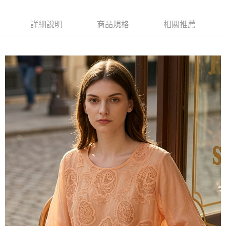
台灣樂天信用卡公司
相關說明
【大哥付你分期使用說明】
詳細說明
商品規格
相關推薦
貨到付款
1.本服務由台灣大哥大提供，台灣大哥大用戶可立即使用無須另外申請。
2.付款方式選擇「大哥付你分期」，訂單成立後會自動跳轉到大哥付的交易
流程，驗證手機門號後，選擇欲分期的期數、繳款截止日，確認付款後即完
運送方式
成交易。
3.實際核准額度、可分期數及費用金額請依後續交易確認頁面所載為準。
全家取貨付款
4.訂單成立30分鐘內，如未前往確認交易或遇審核未通過，訂單將自動取
每筆NT$100，滿NT$1,200(含以上)免運費
消。如遇「轉專審核」未通過狀況，表示未達大哥付你分期系統評分，恕無
法說明評估內容。
付款後全家取貨
【繳款方式說明】
1.分期款項不併入電信帳單，「大哥付你分期」於每月結算日後寄送繳費提
每筆NT$100，滿NT$999(含以上)免運費
醒簡訊。
2.透過簡訊連結打開帳單後，可選擇「超商條碼／台灣大直營門市／銀行轉
7-11取貨付款
帳／街口支付／iPASS MONEY」等通路繳費。
每筆NT$100，滿NT$1,200(含以上)免運費
【注意事項】
付款後7-11取貨
1.本服務係由「台灣大哥大股份有限公司」（以下簡稱本公司）所提供，讓
用戶於交易時，得透過本服務購買商品或服務，並由商店將買賣／分期付款
每筆NT$100，滿NT$999(含以上)免運費
買賣價金債權讓與本公司後，依約使用本公司帳單繳交帳款。
2.基於同意付款使用「大哥付你分期」之契約關係目的，商店將以您的個人
宅配
資料（包含姓名、電話或地址）提供予台灣大哥大進項蒐集、處理及利用，
由本公司與您本人進行分期帳單所需資料之確認、核對及更正。
每筆NT$100，滿NT$1,000(含以上)免運費
3.完整用戶服務條款，請詳閱以下連結：
https://oppay.tw/userRule