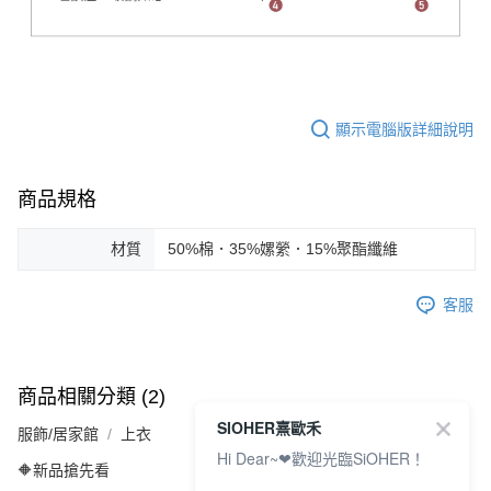
顯示電腦版詳細說明
商品規格
材質
50%棉．35%嫘縈．15%聚酯纖維
客服
商品相關分類 (2)
SIOHER熹歐禾
服飾/居家館
上衣
Hi Dear~❤歡迎光臨SiOHER！
🔶新品搶先看