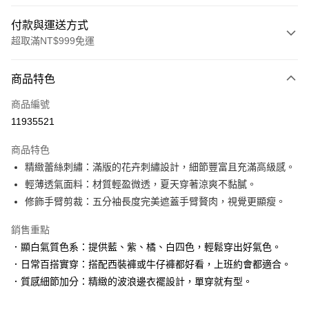
付款與運送方式
超取滿NT$999免運
付款方式
商品特色
信用卡一次付款
商品編號
信用卡分期付款
11935521
3 期 0 利率 每期
NT$526
21家銀行
商品特色
6 期 0 利率 每期
NT$263
21家銀行
合作金庫商業銀行
第一商業銀行
精緻蕾絲刺繡：滿版的花卉刺繡設計，細節豐富且充滿高級感。
華南商業銀行
彰化商業銀行
合作金庫商業銀行
第一商業銀行
超商取貨付款
輕薄透氣面料：材質輕盈微透，夏天穿著涼爽不黏膩。
上海商業儲蓄銀行
台北富邦商業銀行
華南商業銀行
彰化商業銀行
國泰世華商業銀行
兆豐國際商業銀行
修飾手臂剪裁：五分袖長度完美遮蓋手臂贅肉，視覺更顯瘦。
LINE Pay
上海商業儲蓄銀行
台北富邦商業銀行
臺灣中小企業銀行
台中商業銀行
國泰世華商業銀行
兆豐國際商業銀行
銷售重點
匯豐（台灣）商業銀行
華泰商業銀行
Apple Pay
臺灣中小企業銀行
台中商業銀行
聯邦商業銀行
遠東國際商業銀行
．顯白氣質色系：提供藍、紫、橘、白四色，輕鬆穿出好氣色。
匯豐（台灣）商業銀行
華泰商業銀行
街口支付
元大商業銀行
永豐商業銀行
．日常百搭實穿：搭配西裝褲或牛仔褲都好看，上班約會都適合。
聯邦商業銀行
遠東國際商業銀行
玉山商業銀行
星展（台灣）商業銀行
元大商業銀行
永豐商業銀行
．質感細節加分：精緻的波浪邊衣襬設計，單穿就有型。
悠遊付
台新國際商業銀行
中國信託商業銀行
玉山商業銀行
星展（台灣）商業銀行
台灣樂天信用卡公司
台新國際商業銀行
中國信託商業銀行
大哥付你分期