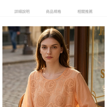
台灣樂天信用卡公司
相關說明
【大哥付你分期使用說明】
詳細說明
商品規格
相關推薦
貨到付款
1.本服務由台灣大哥大提供，台灣大哥大用戶可立即使用無須另外申請。
2.付款方式選擇「大哥付你分期」，訂單成立後會自動跳轉到大哥付的交易
流程，驗證手機門號後，選擇欲分期的期數、繳款截止日，確認付款後即完
運送方式
成交易。
3.實際核准額度、可分期數及費用金額請依後續交易確認頁面所載為準。
全家取貨付款
4.訂單成立30分鐘內，如未前往確認交易或遇審核未通過，訂單將自動取
每筆NT$100，滿NT$1,200(含以上)免運費
消。如遇「轉專審核」未通過狀況，表示未達大哥付你分期系統評分，恕無
法說明評估內容。
付款後全家取貨
【繳款方式說明】
1.分期款項不併入電信帳單，「大哥付你分期」於每月結算日後寄送繳費提
每筆NT$100，滿NT$999(含以上)免運費
醒簡訊。
2.透過簡訊連結打開帳單後，可選擇「超商條碼／台灣大直營門市／銀行轉
7-11取貨付款
帳／街口支付／iPASS MONEY」等通路繳費。
每筆NT$100，滿NT$1,200(含以上)免運費
【注意事項】
付款後7-11取貨
1.本服務係由「台灣大哥大股份有限公司」（以下簡稱本公司）所提供，讓
用戶於交易時，得透過本服務購買商品或服務，並由商店將買賣／分期付款
每筆NT$100，滿NT$999(含以上)免運費
買賣價金債權讓與本公司後，依約使用本公司帳單繳交帳款。
2.基於同意付款使用「大哥付你分期」之契約關係目的，商店將以您的個人
宅配
資料（包含姓名、電話或地址）提供予台灣大哥大進項蒐集、處理及利用，
由本公司與您本人進行分期帳單所需資料之確認、核對及更正。
每筆NT$100，滿NT$1,000(含以上)免運費
3.完整用戶服務條款，請詳閱以下連結：
https://oppay.tw/userRule