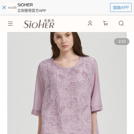
SiOHER
開啟APP
立刻使用官方APP
0
1
/
10