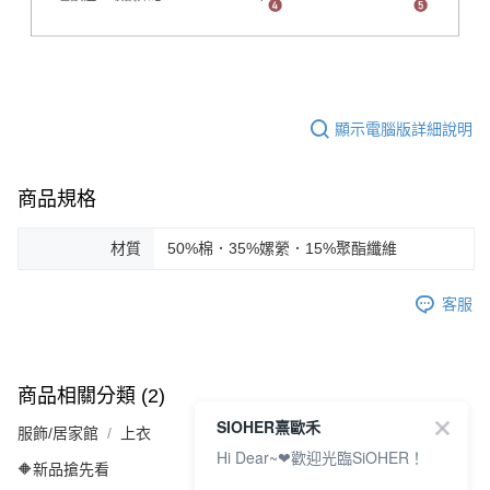
顯示電腦版詳細說明
商品規格
材質
50%棉．35%嫘縈．15%聚酯纖維
客服
商品相關分類 (2)
SIOHER熹歐禾
服飾/居家館
上衣
Hi Dear~❤歡迎光臨SiOHER！
🔶新品搶先看