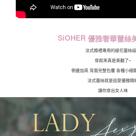
SiOHER
優雅奢華蕾絲
法式婚禮專用的緹花蕾絲
穿起來真是美翻了~
側邊加高 背面完整包覆 各種小細
法式蕾絲就是這麼優雅精
讓你穿出女人味