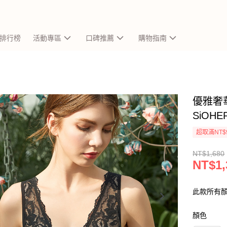
排行榜
活動專區
口碑推薦
購物指南
優雅奢
SiOH
超取滿NT$
NT$1,680
NT$1,
此款所有
顏色