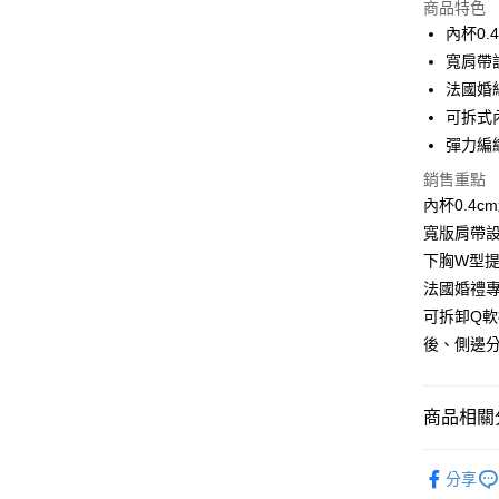
商品特色
3 期 
內杯0.
6 期 
合作金
寬肩帶
華南商
法國婚
合作金
超商取貨
上海商
華南商
可拆式
國泰世
LINE Pay
上海商
彈力編
臺灣中
國泰世
匯豐（
Apple Pay
銷售重點
臺灣中
聯邦商
內杯0.4
匯豐（
街口支付
元大商
聯邦商
寬版肩帶
玉山商
元大商
悠遊付
下胸W型
台新國
玉山商
法國婚禮
台灣樂
台新國
大哥付你
可拆卸Q
台灣樂
相關說明
後、側邊
【大哥付
貨到付款
1.本服務
2.付款方
流程，驗
商品相關分
完成交易
運送方式
3.實際核
內衣館
4.訂單成
分享
全家取貨
消。如遇
內衣館