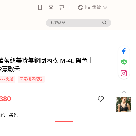
0
中文 (繁體)
華蕾絲美背無鋼圈內衣 M-4L 黑色｜
ER熹歐禾
999免運
國家/地區配送
380
顏色：黑色