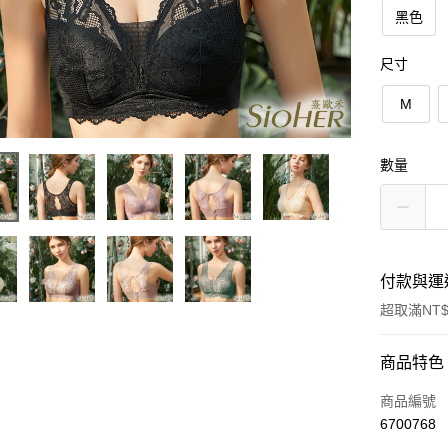
黑色
尺寸
M
數量
付款與運
超取滿NT$
付款方式
商品特色
信用卡一
商品編號
6700768
信用卡分