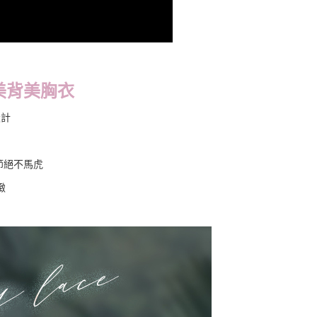
美背美胸衣
設計
節絕不馬虎
緻