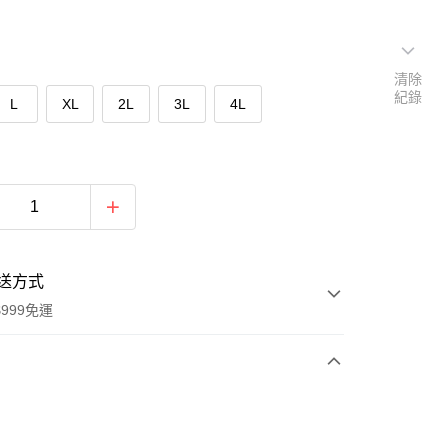
清除
紀錄
L
XL
2L
3L
4L
送方式
999免運
次付款
期付款