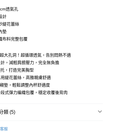
0 利率 每期
NT$460
21家銀行
4cm透氣孔
0 利率 每期
NT$230
21家銀行
庫商業銀行
第一商業銀行
設計
業銀行
彰化商業銀行
紗緹花蕾絲
庫商業銀行
第一商業銀行
付款
業儲蓄銀行
台北富邦商業銀行
業銀行
彰化商業銀行
內墊
華商業銀行
兆豐國際商業銀行
業儲蓄銀行
台北富邦商業銀行
織布料完整包覆
小企業銀行
台中商業銀行
華商業銀行
兆豐國際商業銀行
台灣）商業銀行
華泰商業銀行
小企業銀行
台中商業銀行
業銀行
遠東國際商業銀行
cm超大孔洞！超循環透氣，告別悶熱不適
台灣）商業銀行
華泰商業銀行
業銀行
永豐商業銀行
業銀行
遠東國際商業銀行
設計，減輕肩膀壓力，完全無負擔
業銀行
星展（台灣）商業銀行
業銀行
永豐商業銀行
提托，打造完美胸型
際商業銀行
中國信託商業銀行
業銀行
星展（台灣）商業銀行
專用緹花蕾絲，高雅親膚舒適
天信用卡公司
際商業銀行
中國信託商業銀行
分期
軟襯墊，輕鬆調整內杯舒適度
天信用卡公司
分段式彈力編織包覆，穩定收覆後背肉
你分期使用說明】
由台灣大哥大提供，台灣大哥大用戶可立即使用無須另外申請。
式選擇「大哥付你分期」，訂單成立後會自動跳轉到大哥付的交易
證手機門號後，選擇欲分期的期數、繳款截止日，確認付款後即
類 (5)
。
准額度、可分期數及費用金額請依後續交易確認頁面所載為準。
美背內衣
立30分鐘內，如未前往確認交易或遇審核未通過，訂單將自動取
客服
付款
「轉專審核」未通過狀況，表示未達大哥付你分期系統評分，恕
蕾絲內衣