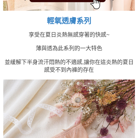
3.實際核准額度、可分期數及費用金額請依後續交易確認頁面所載為準。
全家取貨付款
4.訂單成立30分鐘內，如未前往確認交易或遇審核未通過，訂單將自動取
每筆NT$100，滿NT$1,200(含以上)免運費
消。如遇「轉專審核」未通過狀況，表示未達大哥付你分期系統評分，恕無
輕氧透膚系列
法說明評估內容。
付款後全家取貨
【繳款方式說明】
1.分期款項不併入電信帳單，「大哥付你分期」於每月結算日後寄送繳費提
享受在夏日炎熱無感穿著的快感~
每筆NT$100，滿NT$999(含以上)免運費
醒簡訊。
2.透過簡訊連結打開帳單後，可選擇「超商條碼／台灣大直營門市／銀行轉
7-11取貨付款
薄與透為此系列的一大特色
帳／街口支付／iPASS MONEY」等通路繳費。
每筆NT$100，滿NT$1,200(含以上)免運費
【注意事項】
並緩解下半身流汗悶熱的不適感,讓你在這炎熱的夏日
付款後7-11取貨
1.本服務係由「台灣大哥大股份有限公司」（以下簡稱本公司）所提供，讓
感受不到內褲的存在
用戶於交易時，得透過本服務購買商品或服務，並由商店將買賣／分期付款
每筆NT$100，滿NT$999(含以上)免運費
買賣價金債權讓與本公司後，依約使用本公司帳單繳交帳款。
2.基於同意付款使用「大哥付你分期」之契約關係目的，商店將以您的個人
宅配
資料（包含姓名、電話或地址）提供予台灣大哥大進項蒐集、處理及利用，
由本公司與您本人進行分期帳單所需資料之確認、核對及更正。
每筆NT$100，滿NT$1,000(含以上)免運費
3.完整用戶服務條款，請詳閱以下連結：
https://oppay.tw/userRule
離島宅配
每筆NT$220，滿NT$2,000(含以上)免運費
貨到付款
每筆NT$150，滿NT$1,200(含以上)免運費