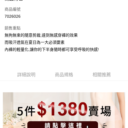
信用卡一次付款
商品編號
信用卡分期付款
7026026
3 期 0 利率 每期
NT$116
21家銀行
銷售重點
6 期 0 利率 每期
NT$58
21家銀行
合作金庫商業銀行
第一商業銀行
無拘無束的隨意剪裁,達到無感穿褲的效果
華南商業銀行
彰化商業銀行
合作金庫商業銀行
第一商業銀行
超商取貨付款
而吸汗透氣在夏日為一大必須要素
上海商業儲蓄銀行
台北富邦商業銀行
華南商業銀行
彰化商業銀行
國泰世華商業銀行
兆豐國際商業銀行
內褲的輕量化,讓你的下半身隨時都可享受呼吸的快感!
LINE Pay
上海商業儲蓄銀行
台北富邦商業銀行
臺灣中小企業銀行
台中商業銀行
國泰世華商業銀行
兆豐國際商業銀行
匯豐（台灣）商業銀行
華泰商業銀行
Apple Pay
臺灣中小企業銀行
台中商業銀行
聯邦商業銀行
遠東國際商業銀行
匯豐（台灣）商業銀行
華泰商業銀行
街口支付
元大商業銀行
永豐商業銀行
詳細說明
商品規格
相關推薦
聯邦商業銀行
遠東國際商業銀行
玉山商業銀行
星展（台灣）商業銀行
元大商業銀行
永豐商業銀行
悠遊付
台新國際商業銀行
中國信託商業銀行
玉山商業銀行
星展（台灣）商業銀行
台灣樂天信用卡公司
台新國際商業銀行
中國信託商業銀行
大哥付你分期
台灣樂天信用卡公司
相關說明
【大哥付你分期使用說明】
貨到付款
1.本服務由台灣大哥大提供，台灣大哥大用戶可立即使用無須另外申請。
2.付款方式選擇「大哥付你分期」，訂單成立後會自動跳轉到大哥付的交易
流程，驗證手機門號後，選擇欲分期的期數、繳款截止日，確認付款後即完
運送方式
成交易。