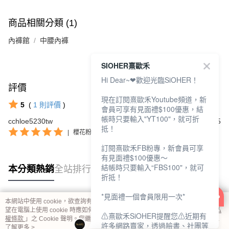
商品相關分類 (1)
內褲館
中腰內褲
SIOHER熹歐禾
Hi Dear~❤歡迎光臨SiOHER！
評價
查看全部
現在訂閱熹歐禾Youtube頻道，新
5
(
1
則評價
)
會員可享有見面禮$100優惠，結
帳時只要輸入"YT100"，就可折
cchloe5230tw
2024/05/25
抵！
|
櫻花粉/XL
訂閱熹歐禾FB粉專，新會員可享
有見面禮$100優惠～
結帳時只要輸入“FBS100"，就可
本分類熱銷
全站排行
折抵！
*見面禮一個會員限用一次*
本網站中使用 cookie，欲查詢有關本網站使用 cookie 方式之詳情，及若您不希
熱門標籤
望在電腦上使用 cookie 時應如何變更電腦的 cookie 設定，請參閱本網站「
隱私
⚠熹歐禾SiOHER提醒您⚠近期有
權條款
」之 Cookie 聲明。您繼續使用本網站即表示您同意本公司得按本網站使
許多網路賣家，透過臉書、社團等
用條款之 Cookie 聲明使用 cookie。
了解更多 >