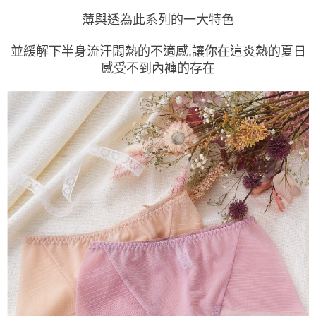
2.付款方式選擇「大哥付你分期」，訂單成立後會自動跳轉到大哥付的交易
薄與透為此系列的一大特色
流程，驗證手機門號後，選擇欲分期的期數、繳款截止日，確認付款後即完
運送方式
成交易。
3.實際核准額度、可分期數及費用金額請依後續交易確認頁面所載為準。
並緩解下半身流汗悶熱的不適感,讓你在這炎熱的夏日
全家取貨付款
4.訂單成立30分鐘內，如未前往確認交易或遇審核未通過，訂單將自動取
感受不到內褲的存在
每筆NT$100，滿NT$1,200(含以上)免運費
消。如遇「轉專審核」未通過狀況，表示未達大哥付你分期系統評分，恕無
法說明評估內容。
付款後全家取貨
【繳款方式說明】
1.分期款項不併入電信帳單，「大哥付你分期」於每月結算日後寄送繳費提
每筆NT$100，滿NT$999(含以上)免運費
醒簡訊。
2.透過簡訊連結打開帳單後，可選擇「超商條碼／台灣大直營門市／銀行轉
7-11取貨付款
帳／街口支付／iPASS MONEY」等通路繳費。
每筆NT$100，滿NT$1,200(含以上)免運費
【注意事項】
付款後7-11取貨
1.本服務係由「台灣大哥大股份有限公司」（以下簡稱本公司）所提供，讓
用戶於交易時，得透過本服務購買商品或服務，並由商店將買賣／分期付款
每筆NT$100，滿NT$999(含以上)免運費
買賣價金債權讓與本公司後，依約使用本公司帳單繳交帳款。
2.基於同意付款使用「大哥付你分期」之契約關係目的，商店將以您的個人
宅配
資料（包含姓名、電話或地址）提供予台灣大哥大進項蒐集、處理及利用，
由本公司與您本人進行分期帳單所需資料之確認、核對及更正。
每筆NT$100，滿NT$1,000(含以上)免運費
3.完整用戶服務條款，請詳閱以下連結：
https://oppay.tw/userRule
離島宅配
每筆NT$220，滿NT$2,000(含以上)免運費