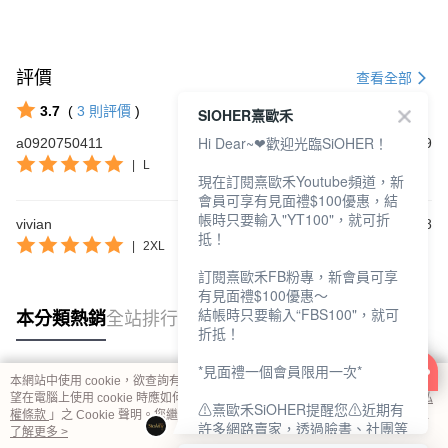
評價
查看全部
3.7
(
3
則評價
)
SIOHER熹歐禾
Hi Dear~❤歡迎光臨SiOHER！
a0920750411
2024/06/19
|
L
現在訂閱熹歐禾Youtube頻道，新
會員可享有見面禮$100優惠，結
帳時只要輸入"YT100"，就可折
vivian
2023/08/18
抵！
|
2XL
訂閱熹歐禾FB粉專，新會員可享
有見面禮$100優惠～
結帳時只要輸入“FBS100"，就可
本分類熱銷
全站排行
折抵！
*見面禮一個會員限用一次*
本網站中使用 cookie，欲查詢有關本網站使用 cookie 方式之詳情，及若您不希
熱門標籤
望在電腦上使用 cookie 時應如何變更電腦的 cookie 設定，請參閱本網站「
隱私
⚠熹歐禾SiOHER提醒您⚠近期有
權條款
」之 Cookie 聲明。您繼續使用本網站即表示您同意本公司得按本網站使
許多網路賣家，透過臉書、社團等
用條款之 Cookie 聲明使用 cookie。
了解更多 >
網路社群，假借『熹歐禾