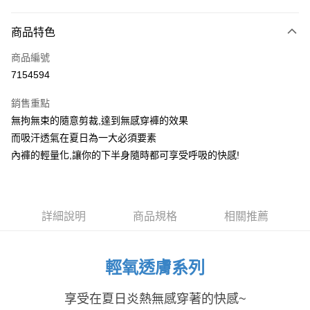
付款方式
商品特色
信用卡一次付款
商品編號
信用卡分期付款
7154594
3 期 0 利率 每期
NT$460
21家銀行
銷售重點
6 期 0 利率 每期
NT$230
21家銀行
合作金庫商業銀行
第一商業銀行
無拘無束的隨意剪裁,達到無感穿褲的效果
華南商業銀行
彰化商業銀行
合作金庫商業銀行
第一商業銀行
超商取貨付款
而吸汗透氣在夏日為一大必須要素
上海商業儲蓄銀行
台北富邦商業銀行
華南商業銀行
彰化商業銀行
國泰世華商業銀行
兆豐國際商業銀行
內褲的輕量化,讓你的下半身隨時都可享受呼吸的快感!
LINE Pay
上海商業儲蓄銀行
台北富邦商業銀行
臺灣中小企業銀行
台中商業銀行
國泰世華商業銀行
兆豐國際商業銀行
匯豐（台灣）商業銀行
華泰商業銀行
Apple Pay
臺灣中小企業銀行
台中商業銀行
聯邦商業銀行
遠東國際商業銀行
匯豐（台灣）商業銀行
華泰商業銀行
街口支付
元大商業銀行
永豐商業銀行
詳細說明
商品規格
相關推薦
聯邦商業銀行
遠東國際商業銀行
玉山商業銀行
星展（台灣）商業銀行
元大商業銀行
永豐商業銀行
悠遊付
台新國際商業銀行
中國信託商業銀行
玉山商業銀行
星展（台灣）商業銀行
台灣樂天信用卡公司
台新國際商業銀行
中國信託商業銀行
大哥付你分期
輕氧透膚系列
台灣樂天信用卡公司
相關說明
【大哥付你分期使用說明】
享受在夏日炎熱無感穿著的快感~
貨到付款
1.本服務由台灣大哥大提供，台灣大哥大用戶可立即使用無須另外申請。