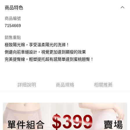
付款方式
商品特色
信用卡一次付款
商品編號
信用卡分期付款
7154669
3 期 0 利率 每期
NT$493
21家銀行
銷售重點
6 期 0 利率 每期
NT$246
21家銀行
合作金庫商業銀行
第一商業銀行
極致陽光棉，享受溫柔陽光的洗滌！
華南商業銀行
彰化商業銀行
合作金庫商業銀行
第一商業銀行
超商取貨付款
側邊向前車縫設計，視覺更加達到顯瘦的效果
上海商業儲蓄銀行
台北富邦商業銀行
華南商業銀行
彰化商業銀行
國泰世華商業銀行
兆豐國際商業銀行
完美提臀線，輕塑提托超有感簡單達到蜜桃翹臀！
LINE Pay
上海商業儲蓄銀行
台北富邦商業銀行
臺灣中小企業銀行
台中商業銀行
國泰世華商業銀行
兆豐國際商業銀行
匯豐（台灣）商業銀行
華泰商業銀行
Apple Pay
臺灣中小企業銀行
台中商業銀行
聯邦商業銀行
遠東國際商業銀行
匯豐（台灣）商業銀行
華泰商業銀行
街口支付
元大商業銀行
永豐商業銀行
詳細說明
商品規格
相關推薦
聯邦商業銀行
遠東國際商業銀行
玉山商業銀行
星展（台灣）商業銀行
元大商業銀行
永豐商業銀行
悠遊付
台新國際商業銀行
中國信託商業銀行
玉山商業銀行
星展（台灣）商業銀行
台灣樂天信用卡公司
台新國際商業銀行
中國信託商業銀行
大哥付你分期
台灣樂天信用卡公司
相關說明
【大哥付你分期使用說明】
貨到付款
1.本服務由台灣大哥大提供，台灣大哥大用戶可立即使用無須另外申請。
2.付款方式選擇「大哥付你分期」，訂單成立後會自動跳轉到大哥付的交易