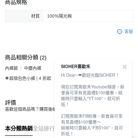
商品規格
材質
100％陽光棉
客服
商品相關分類 (2)
SIOHER熹歐禾
內褲館
中腰內褲
Hi Dear~❤歡迎光臨SiOHER！
🔶超值包色小褲 | 4 折起
現在訂閱熹歐禾Youtube頻道，新
會員可享有見面禮$100優惠，結
帳時只要輸入"YT100"，就可折
評價
抵！
喜歡這個商品嗎？購買後給他一個好評吧
訂閱熹歐禾FB粉專，新會員可享
有見面禮$100優惠～
結帳時只要輸入“FBS100"，就可
本分類熱銷
全站排行
折抵！