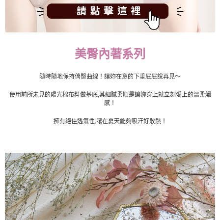
流程，驗證手機門號後，選擇欲分期的期數、繳款截止日，確認付款後即完
運送方式
成交易。
3.實際核准額度、可分期數及費用金額請依後續交易確認頁面所載為準。
全家取貨付款
4.訂單成立30分鐘內，如未前往確認交易或遇審核未通過，訂單將自動取
每筆NT$100，滿NT$1,200(含以上)免運費
消。如遇「轉專審核」未通過狀況，表示未達大哥付你分期系統評分，恕無
美臀內著系列
法說明評估內容。
付款後全家取貨
【繳款方式說明】
1.分期款項不併入電信帳單，「大哥付你分期」於每月結算日後寄送繳費提
每筆NT$100，滿NT$999(含以上)免運費
隨時隨地保持俏臀曲線！讓妳在意的下垂屁屁說再見～
醒簡訊。
2.透過簡訊連結打開帳單後，可選擇「超商條碼／台灣大直營門市／銀行轉
7-11取貨付款
使用前所未見的陽光棉布料做基底,其細膩柔順是讓妳穿上就立刻愛上的溫柔觸
帳／街口支付／iPASS MONEY」等通路繳費。
感！
每筆NT$100，滿NT$1,200(含以上)免運費
【注意事項】
擁有絕佳透氣性,讓在夏天能夠吸汗好散熱！
付款後7-11取貨
1.本服務係由「台灣大哥大股份有限公司」（以下簡稱本公司）所提供，讓
用戶於交易時，得透過本服務購買商品或服務，並由商店將買賣／分期付款
每筆NT$100，滿NT$999(含以上)免運費
買賣價金債權讓與本公司後，依約使用本公司帳單繳交帳款。
2.基於同意付款使用「大哥付你分期」之契約關係目的，商店將以您的個人
宅配
資料（包含姓名、電話或地址）提供予台灣大哥大進項蒐集、處理及利用，
由本公司與您本人進行分期帳單所需資料之確認、核對及更正。
每筆NT$100，滿NT$1,000(含以上)免運費
3.完整用戶服務條款，請詳閱以下連結：
https://oppay.tw/userRule
離島宅配
每筆NT$220，滿NT$2,000(含以上)免運費
貨到付款