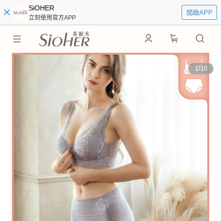
SiOHER
開啟APP
立刻使用官方APP
0
1
/
10