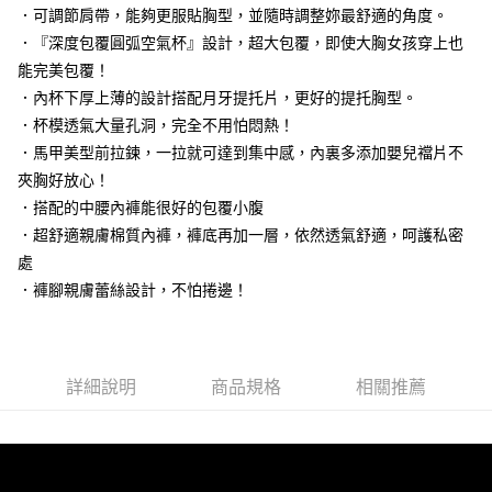
流程，驗證手機門號後，選擇欲分期的期數、繳款截止日，確認付款後即完
．可調節肩帶，能夠更服貼胸型，並隨時調整妳最舒適的角度。
運送方式
成交易。
．『深度包覆圓弧空氣杯』設計，超大包覆，即使大胸女孩穿上也
3.實際核准額度、可分期數及費用金額請依後續交易確認頁面所載為準。
全家取貨付款
4.訂單成立30分鐘內，如未前往確認交易或遇審核未通過，訂單將自動取
能完美包覆！
每筆NT$100，滿NT$1,200(含以上)免運費
消。如遇「轉專審核」未通過狀況，表示未達大哥付你分期系統評分，恕無
．內杯下厚上薄的設計搭配月牙提托片，更好的提托胸型。
法說明評估內容。
付款後全家取貨
【繳款方式說明】
．杯模透氣大量孔洞，完全不用怕悶熱！
1.分期款項不併入電信帳單，「大哥付你分期」於每月結算日後寄送繳費提
每筆NT$100，滿NT$999(含以上)免運費
．馬甲美型前拉鍊，一拉就可達到集中感，內裏多添加嬰兒襠片不
醒簡訊。
夾胸好放心！
2.透過簡訊連結打開帳單後，可選擇「超商條碼／台灣大直營門市／銀行轉
7-11取貨付款
帳／街口支付／iPASS MONEY」等通路繳費。
．搭配的中腰內褲能很好的包覆小腹
每筆NT$100，滿NT$1,200(含以上)免運費
．超舒適親膚棉質內褲，褲底再加一層，依然透氣舒適，呵護私密
【注意事項】
付款後7-11取貨
處
1.本服務係由「台灣大哥大股份有限公司」（以下簡稱本公司）所提供，讓
用戶於交易時，得透過本服務購買商品或服務，並由商店將買賣／分期付款
．褲腳親膚蕾絲設計，不怕捲邊！
每筆NT$100，滿NT$999(含以上)免運費
買賣價金債權讓與本公司後，依約使用本公司帳單繳交帳款。
2.基於同意付款使用「大哥付你分期」之契約關係目的，商店將以您的個人
宅配
資料（包含姓名、電話或地址）提供予台灣大哥大進項蒐集、處理及利用，
由本公司與您本人進行分期帳單所需資料之確認、核對及更正。
每筆NT$100，滿NT$1,000(含以上)免運費
3.完整用戶服務條款，請詳閱以下連結：
https://oppay.tw/userRule
詳細說明
商品規格
相關推薦
離島宅配
每筆NT$220，滿NT$2,000(含以上)免運費
貨到付款