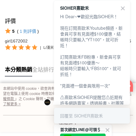
SIOHER熹歐禾
Hi Dear~❤歡迎光臨SiOHER！
評價
查看全部
現在訂閱熹歐禾Youtube頻道，新
5
(
1
則評價
)
會員可享有見面禮$100優惠，結
帳時只要輸入"YT100"，就可折
girl1672002
2024/01/06
抵！
|
L/淺米色
訂閱熹歐禾FB粉專，新會員可享
有見面禮$100優惠～
結帳時只要輸入“FBS100"，就可
本分類熱銷
全站排行
折抵！
*見面禮一個會員限用一次*
本網站中使用 cookie，欲查詢有關本網站使用 cookie 方式之詳情，及若您不希
熱門標籤
望在電腦上使用 cookie 時應如何變更電腦的 cookie 設定，請參閱本網站「
隱私
⚠熹歐禾SiOHER提醒您⚠近期有
權條款
」之 Cookie 聲明。您繼續使用本網站即表示您同意本公司得按本網站使
許多網路賣家，透過臉書、社團等
用條款之 Cookie 聲明使用 cookie。
了解更多 >
網路社群，假借『熹歐禾
SiOHER』品牌授權、或有內部管
回覆至 SIOHER熹歐禾
道取得低價內衣價格等手段，造成
我知道了
消費者上當及受害。
首次綁定LINE@可領＄100折扣優惠