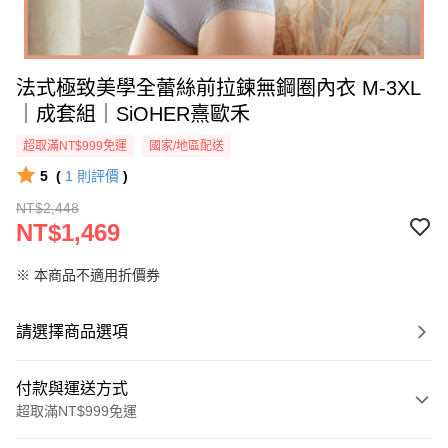
法式極致美學全蕾絲前拉鍊無鋼圈內衣 M-3XL
｜成套組｜SiOHER熹歐禾
超取滿NT$999免運
國家/地區配送
5
(
1
則評價
)
NT$2,448
NT$1,469
※ 本商品不適用折價券
請選擇商品選項
付款與運送方式
超取滿NT$999免運
付款方式