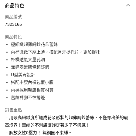
商品特色
信用卡一次付款
商品編號
信用卡分期付款
7323165
3 期 0 利率 每期
NT$489
21家銀行
商品特色
6 期 0 利率 每期
NT$244
21家銀行
合作金庫商業銀行
第一商業銀行
極細緻超薄網紗花朵蕾絲
華南商業銀行
彰化商業銀行
合作金庫商業銀行
第一商業銀行
超商取貨付款
內杯微微下厚上薄，搭配月牙提托片，更加提托
上海商業儲蓄銀行
台北富邦商業銀行
華南商業銀行
彰化商業銀行
國泰世華商業銀行
兆豐國際商業銀行
杯模透氣大量孔洞
LINE Pay
上海商業儲蓄銀行
台北富邦商業銀行
臺灣中小企業銀行
台中商業銀行
無鋼圈無膠條超舒適
國泰世華商業銀行
兆豐國際商業銀行
匯豐（台灣）商業銀行
華泰商業銀行
Apple Pay
臺灣中小企業銀行
台中商業銀行
U型美背設計
聯邦商業銀行
遠東國際商業銀行
匯豐（台灣）商業銀行
華泰商業銀行
搭配中腰內褲包覆小腹
街口支付
元大商業銀行
永豐商業銀行
聯邦商業銀行
遠東國際商業銀行
內褲採用親膚棉質材質
玉山商業銀行
星展（台灣）商業銀行
元大商業銀行
永豐商業銀行
悠遊付
蕾絲褲腳不怕捲邊
台新國際商業銀行
中國信託商業銀行
玉山商業銀行
星展（台灣）商業銀行
台灣樂天信用卡公司
台新國際商業銀行
中國信託商業銀行
大哥付你分期
銷售重點
台灣樂天信用卡公司
相關說明
．用最高細緻度所織成花朵形狀的超薄網紗蕾絲，不僅穿出美的最
【大哥付你分期使用說明】
高境界！蕾絲的不刺膚讓妳穿著少了不適感！
貨到付款
1.本服務由台灣大哥大提供，台灣大哥大用戶可立即使用無須另外申請。
2.付款方式選擇「大哥付你分期」，訂單成立後會自動跳轉到大哥付的交易
．解放女性0壓力！ 無鋼圈不束縛。