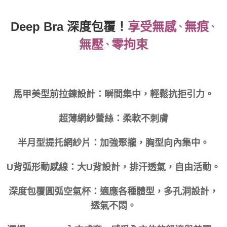
Deep Bra 深度包覆！
享受無感
無痕
、
、
無壓
零拘束
、
馬甲美型前拉鍊設計：瞬間集中，輕鬆抗拒引力。
超薄網紗蕾絲：柔軟不刺膚
半月型提托網紗片：加強聚攏，胸型向內集中。
U背弧形動感線：大U背設計，排汗透氣，自由活動。
深度包覆圓弧空氣杯：適應各種體型，多孔洞設計，
透氣不悶。