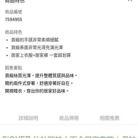
商品特色
信用卡一次付款
商品編號
信用卡分期付款
7594955
3 期 0 利率 每期
NT$626
21家銀行
商品特色
6 期 0 利率 每期
NT$313
21家銀行
合作金庫商業銀行
第一商業銀行
貢緞的手感非常柔順細膩
華南商業銀行
彰化商業銀行
合作金庫商業銀行
第一商業銀行
超商取貨付款
貢緞表面非常光滑充滿光澤
上海商業儲蓄銀行
台北富邦商業銀行
華南商業銀行
彰化商業銀行
國泰世華商業銀行
兆豐國際商業銀行
居家上衣服+居家褲 一套超划算
LINE Pay
上海商業儲蓄銀行
台北富邦商業銀行
臺灣中小企業銀行
台中商業銀行
國泰世華商業銀行
兆豐國際商業銀行
銷售重點
匯豐（台灣）商業銀行
華泰商業銀行
Apple Pay
臺灣中小企業銀行
台中商業銀行
聯邦商業銀行
遠東國際商業銀行
貢緞絲質光澤，提升整體質感與品味。
匯豐（台灣）商業銀行
華泰商業銀行
街口支付
元大商業銀行
永豐商業銀行
簡約兩件式穿著，舒適穿著好自在。
聯邦商業銀行
遠東國際商業銀行
玉山商業銀行
星展（台灣）商業銀行
元大商業銀行
永豐商業銀行
開襟睡衣，穿出你的居家好品味。
悠遊付
台新國際商業銀行
中國信託商業銀行
玉山商業銀行
星展（台灣）商業銀行
台灣樂天信用卡公司
台新國際商業銀行
中國信託商業銀行
大哥付你分期
台灣樂天信用卡公司
相關說明
【大哥付你分期使用說明】
詳細說明
商品規格
相關推薦
貨到付款
1.本服務由台灣大哥大提供，台灣大哥大用戶可立即使用無須另外申請。
2.付款方式選擇「大哥付你分期」，訂單成立後會自動跳轉到大哥付的交易
流程，驗證手機門號後，選擇欲分期的期數、繳款截止日，確認付款後即完
運送方式