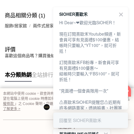
SIOHER熹歐禾
商品相關分類 (1)
Hi Dear~❤歡迎光臨SiOHER！
服飾/居家館
兩件式居家服
現在訂閱熹歐禾Youtube頻道，新
會員可享有見面禮$100優惠，結
帳時只要輸入"YT100"，就可折
評價
抵！
喜歡這個商品嗎？購買後給他一個好評吧
訂閱熹歐禾FB粉專，新會員可享
有見面禮$100優惠～
結帳時只要輸入“FBS100"，就可
本分類熱銷
全站排行
折抵！
*見面禮一個會員限用一次*
本網站中使用 cookie，欲查詢有關本網站使用 cookie 方式之詳情，及若您不希
熱門標籤
望在電腦上使用 cookie 時應如何變更電腦的 cookie 設定，請參閱本網站「
隱私
⚠熹歐禾SiOHER提醒您⚠近期有
權條款
」之 Cookie 聲明。您繼續使用本網站即表示您同意本公司得按本網站使
許多網路賣家，透過臉書、社團等
用條款之 Cookie 聲明使用 cookie。
了解更多 >
網路社群，假借『熹歐禾
SiOHER』品牌授權、或有內部管
回覆至 SIOHER熹歐禾
道取得低價內衣價格等手段，造成
我知道了
消費者上當及受害。
首次綁定LINE@可領＄100折扣優惠