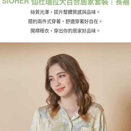
SiOHER
仙杜瑞拉大百合居家套裝｜長袖
成交易。
3.實際核准額度、可分期數及費用金額請依後續交易確認頁面所載為準。
全家取貨付款
絲質光澤，提升整體質感與品味。
4.訂單成立30分鐘內，如未前往確認交易或遇審核未通過，訂單將自動取
每筆NT$100，滿NT$1,200(含以上)免運費
消。如遇「轉專審核」未通過狀況，表示未達大哥付你分期系統評分，恕無
簡約兩件式穿著，舒適穿著好自在。
法說明評估內容。
付款後全家取貨
【繳款方式說明】
開襟睡衣，穿出你的居家好品味。
1.分期款項不併入電信帳單，「大哥付你分期」於每月結算日後寄送繳費提
每筆NT$100，滿NT$999(含以上)免運費
醒簡訊。
2.透過簡訊連結打開帳單後，可選擇「超商條碼／台灣大直營門市／銀行轉
7-11取貨付款
帳／街口支付／iPASS MONEY」等通路繳費。
每筆NT$100，滿NT$1,200(含以上)免運費
【注意事項】
付款後7-11取貨
1.本服務係由「台灣大哥大股份有限公司」（以下簡稱本公司）所提供，讓
用戶於交易時，得透過本服務購買商品或服務，並由商店將買賣／分期付款
每筆NT$100，滿NT$999(含以上)免運費
買賣價金債權讓與本公司後，依約使用本公司帳單繳交帳款。
2.基於同意付款使用「大哥付你分期」之契約關係目的，商店將以您的個人
宅配
資料（包含姓名、電話或地址）提供予台灣大哥大進項蒐集、處理及利用，
由本公司與您本人進行分期帳單所需資料之確認、核對及更正。
每筆NT$100，滿NT$1,000(含以上)免運費
3.完整用戶服務條款，請詳閱以下連結：
https://oppay.tw/userRule
離島宅配
每筆NT$220，滿NT$2,000(含以上)免運費
貨到付款
每筆NT$150，滿NT$1,200(含以上)免運費