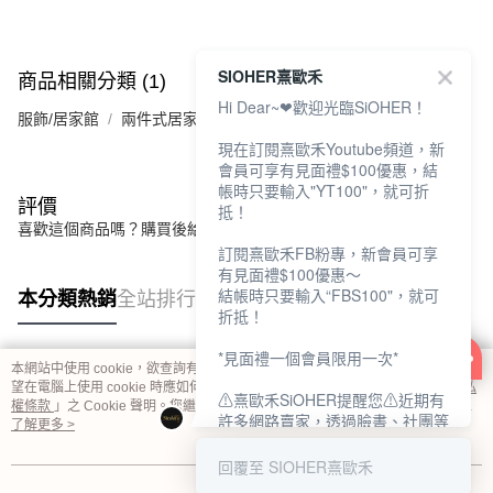
SIOHER熹歐禾
商品相關分類 (1)
Hi Dear~❤歡迎光臨SiOHER！
服飾/居家館
兩件式居家服
現在訂閱熹歐禾Youtube頻道，新
會員可享有見面禮$100優惠，結
帳時只要輸入"YT100"，就可折
評價
抵！
喜歡這個商品嗎？購買後給他一個好評吧
訂閱熹歐禾FB粉專，新會員可享
有見面禮$100優惠～
結帳時只要輸入“FBS100"，就可
本分類熱銷
全站排行
折抵！
*見面禮一個會員限用一次*
本網站中使用 cookie，欲查詢有關本網站使用 cookie 方式之詳情，及若您不希
熱門標籤
望在電腦上使用 cookie 時應如何變更電腦的 cookie 設定，請參閱本網站「
隱私
⚠熹歐禾SiOHER提醒您⚠近期有
權條款
」之 Cookie 聲明。您繼續使用本網站即表示您同意本公司得按本網站使
許多網路賣家，透過臉書、社團等
用條款之 Cookie 聲明使用 cookie。
了解更多 >
網路社群，假借『熹歐禾
SiOHER』品牌授權、或有內部管
回覆至 SIOHER熹歐禾
道取得低價內衣價格等手段，造成
我知道了