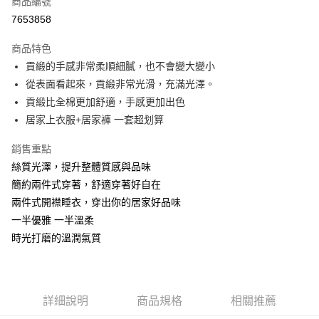
商品編號
信用卡分期付款
7653858
3 期 0 利率 每期
NT$593
21家銀行
商品特色
6 期 0 利率 每期
NT$296
21家銀行
合作金庫商業銀行
第一商業銀行
貢緞的手感非常柔順細膩，也不會變大變小
華南商業銀行
彰化商業銀行
合作金庫商業銀行
第一商業銀行
超商取貨付款
從表面看起來，貢緞非常光滑，充滿光澤。
上海商業儲蓄銀行
台北富邦商業銀行
華南商業銀行
彰化商業銀行
國泰世華商業銀行
兆豐國際商業銀行
貢緞比全棉更加舒適，手感更加出色
LINE Pay
上海商業儲蓄銀行
台北富邦商業銀行
臺灣中小企業銀行
台中商業銀行
居家上衣服+居家褲 一套超划算
國泰世華商業銀行
兆豐國際商業銀行
匯豐（台灣）商業銀行
華泰商業銀行
Apple Pay
臺灣中小企業銀行
台中商業銀行
聯邦商業銀行
遠東國際商業銀行
銷售重點
匯豐（台灣）商業銀行
華泰商業銀行
街口支付
元大商業銀行
永豐商業銀行
絲質光澤，提升整體質感與品味
聯邦商業銀行
遠東國際商業銀行
玉山商業銀行
星展（台灣）商業銀行
元大商業銀行
永豐商業銀行
簡約兩件式穿著，舒適穿著好自在
悠遊付
台新國際商業銀行
中國信託商業銀行
玉山商業銀行
星展（台灣）商業銀行
兩件式開襟睡衣，穿出你的居家好品味
台灣樂天信用卡公司
台新國際商業銀行
中國信託商業銀行
大哥付你分期
一半優雅 一半溫柔
台灣樂天信用卡公司
相關說明
時光打磨的溫潤氣質
【大哥付你分期使用說明】
貨到付款
1.本服務由台灣大哥大提供，台灣大哥大用戶可立即使用無須另外申請。
2.付款方式選擇「大哥付你分期」，訂單成立後會自動跳轉到大哥付的交易
流程，驗證手機門號後，選擇欲分期的期數、繳款截止日，確認付款後即完
運送方式
成交易。
詳細說明
商品規格
相關推薦
3.實際核准額度、可分期數及費用金額請依後續交易確認頁面所載為準。
全家取貨付款