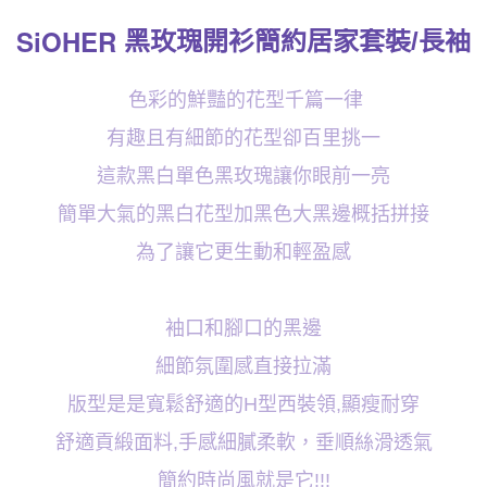
4.訂單成立30分鐘內，如未前往確認交易或遇審核未通過，訂單將自動取
每筆NT$100，滿NT$1,200(含以上)免運費
消。如遇「轉專審核」未通過狀況，表示未達大哥付你分期系統評分，恕無
SiOHER
黑玫瑰開衫簡約居家套裝
/
長袖
法說明評估內容。
付款後全家取貨
【繳款方式說明】
1.分期款項不併入電信帳單，「大哥付你分期」於每月結算日後寄送繳費提
每筆NT$100，滿NT$999(含以上)免運費
色彩的鮮豔的花型千篇一律
醒簡訊。
2.透過簡訊連結打開帳單後，可選擇「超商條碼／台灣大直營門市／銀行轉
7-11取貨付款
有趣且有細節的花型卻百里挑一
帳／街口支付／iPASS MONEY」等通路繳費。
每筆NT$100，滿NT$1,200(含以上)免運費
這款黑白單色黑玫瑰讓你眼前一亮
【注意事項】
付款後7-11取貨
1.本服務係由「台灣大哥大股份有限公司」（以下簡稱本公司）所提供，讓
簡單大氣的黑白花型加黑色大黑邊概括拼接
用戶於交易時，得透過本服務購買商品或服務，並由商店將買賣／分期付款
每筆NT$100，滿NT$999(含以上)免運費
買賣價金債權讓與本公司後，依約使用本公司帳單繳交帳款。
為了讓它更生動和輕盈感
2.基於同意付款使用「大哥付你分期」之契約關係目的，商店將以您的個人
宅配
資料（包含姓名、電話或地址）提供予台灣大哥大進項蒐集、處理及利用，
由本公司與您本人進行分期帳單所需資料之確認、核對及更正。
每筆NT$100，滿NT$1,000(含以上)免運費
3.完整用戶服務條款，請詳閱以下連結：
https://oppay.tw/userRule
袖口和腳口的黑邊
離島宅配
細節氛圍感直接拉滿
每筆NT$220，滿NT$2,000(含以上)免運費
版型是是寬鬆舒適的
型西裝領
顯瘦耐穿
H
,
貨到付款
舒適貢緞面料
手感細膩柔軟，垂順絲滑透氣
,
每筆NT$150，滿NT$1,200(含以上)免運費
簡約時尚風就是它
!!!
國家/地區配送
查看運費