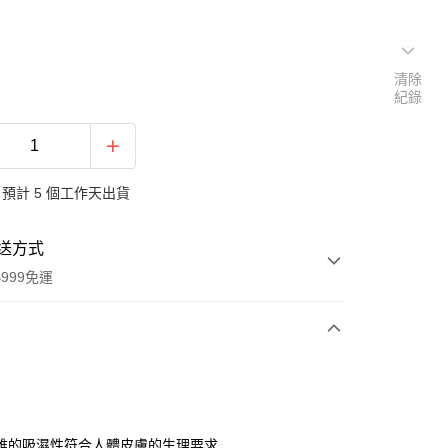
清除
紀錄
預計 5 個工作天出貨
送方式
999免運
次付款
期付款
0 利率 每期
NT$593
21家銀行
維的吸濕性符合人體皮膚的生理要求