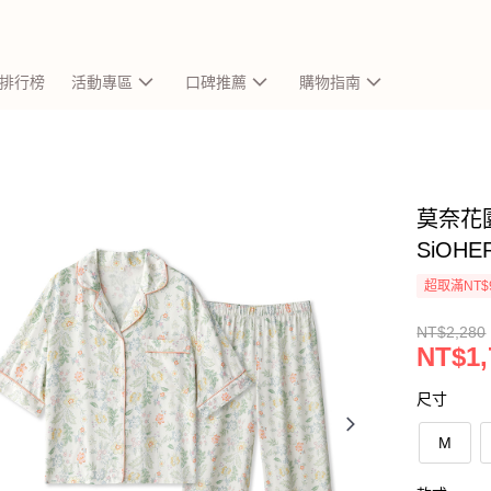
排行榜
活動專區
口碑推薦
購物指南
莫奈花
SiOH
超取滿NT$
NT$2,280
NT$1,
尺寸
M