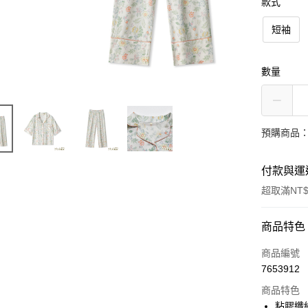
款式
短袖
數量
預購商品：
付款與運
超取滿NT$
付款方式
商品特色
信用卡一
商品編號
7653912
信用卡分
商品特色
3 期 
粘膠纖