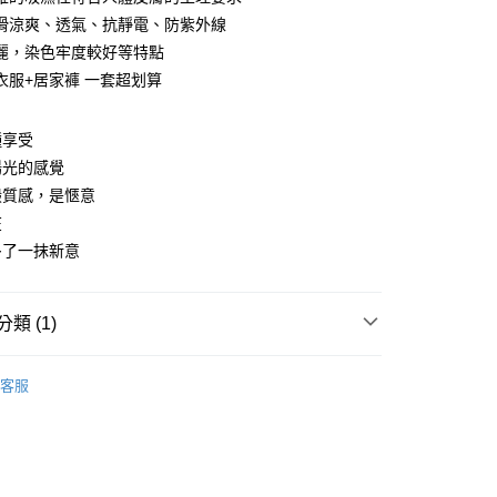
0 利率 每期
NT$296
21家銀行
庫商業銀行
第一商業銀行
滑涼爽、透氣、抗靜電、防紫外線
業銀行
彰化商業銀行
麗，染色牢度較好等特點
庫商業銀行
第一商業銀行
付款
業儲蓄銀行
台北富邦商業銀行
業銀行
彰化商業銀行
衣服+居家褲 一套超划算
華商業銀行
兆豐國際商業銀行
業儲蓄銀行
台北富邦商業銀行
小企業銀行
台中商業銀行
華商業銀行
兆豐國際商業銀行
台灣）商業銀行
華泰商業銀行
種享受
小企業銀行
台中商業銀行
業銀行
遠東國際商業銀行
陽光的感覺
台灣）商業銀行
華泰商業銀行
業銀行
永豐商業銀行
業銀行
遠東國際商業銀行
緞質感，是愜意
業銀行
星展（台灣）商業銀行
業銀行
永豐商業銀行
在
際商業銀行
中國信託商業銀行
業銀行
星展（台灣）商業銀行
多了一抹新意
天信用卡公司
際商業銀行
中國信託商業銀行
分期
天信用卡公司
你分期使用說明】
類 (1)
由台灣大哥大提供，台灣大哥大用戶可立即使用無須另外申請。
式選擇「大哥付你分期」，訂單成立後會自動跳轉到大哥付的交易
館
兩件式居家服
證手機門號後，選擇欲分期的期數、繳款截止日，確認付款後即
客服
。
准額度、可分期數及費用金額請依後續交易確認頁面所載為準。
立30分鐘內，如未前往確認交易或遇審核未通過，訂單將自動取
付款
「轉專審核」未通過狀況，表示未達大哥付你分期系統評分，恕
00，滿NT$1,200(含以上)免運費
評估內容。
式說明】