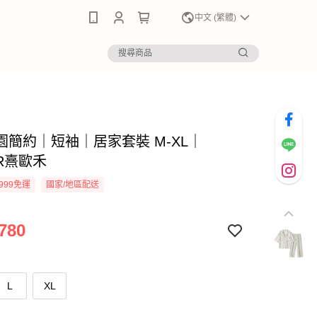
0
中文 (繁體)
園簡約｜短袖｜居家套裝 M-XL｜
ER熹歐禾
999免運
國家/地區配送
780
L
XL