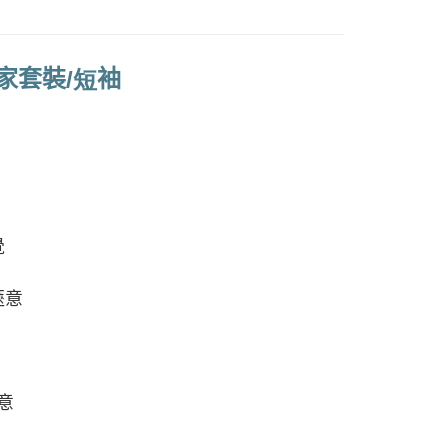
家取貨
項不併入電信帳單，「大哥付你分期」於每月結算日後寄送繳費提
00，滿NT$999(含以上)免運費
訊連結打開帳單後，可選擇「超商條碼／台灣大直營門市／銀行轉
付／iPASS MONEY」等通路繳費。
家套裝
袖
/短
付款
項】
00，滿NT$1,200(含以上)免運費
係由「台灣大哥大股份有限公司」（以下簡稱本公司）所提供，讓
易時，得透過本服務購買商品或服務，並由商店將買賣／分期付
1取貨
金債權讓與本公司後，依約使用本公司帳單繳交帳款。
00，滿NT$999(含以上)免運費
意付款使用「大哥付你分期」之契約關係目的，商店將以您的個人
含姓名、電話或地址）提供予台灣大哥大進項蒐集、處理及利
公司與您本人進行分期帳單所需資料之確認、核對及更正。
戶服務條款，請詳閱以下連結：
https://oppay.tw/userRule
00，滿NT$1,000(含以上)免運費
覺
愜意
20，滿NT$2,000(含以上)免運費
50，滿NT$1,200(含以上)免運費
配送
查看運費
意