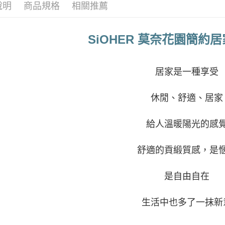
說明
商品規格
相關推薦
付款後全
1.分期款
醒簡訊。
每筆NT$1
2.透過簡
帳／街口支
SiOHER
莫奈花園簡約居
7-11取貨
【注意事
每筆NT$1
1.本服務
用戶於交
居家是一種享受
付款後7-1
款買賣價
每筆NT$1
2.基於同
休閒、舒適、居家
資料（包
宅配
用，由本
3.完整用
每筆NT$1
給人溫暖陽光的感
離島宅配
舒適的貢緞質感，是
每筆NT$2
貨到付款
是自由自在
每筆NT$1
國家/地區
生活中也多了一抹新