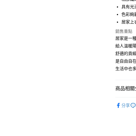
6 期 
合作金
具有光
華南商
色彩絢
合作金
超商取貨
上海商
華南商
居家上
國泰世
LINE Pay
上海商
銷售重點
臺灣中
國泰世
匯豐（
居家是一
Apple Pay
臺灣中
聯邦商
給人溫暖
匯豐（
街口支付
元大商
聯邦商
舒適的貢
玉山商
元大商
悠遊付
是自由自
台新國
玉山商
生活中也
台灣樂
台新國
大哥付你
台灣樂
相關說明
【大哥付
商品相關分
貨到付款
1.本服務
2.付款方
服飾/居家
流程，驗
分享
完成交易
運送方式
3.實際核
4.訂單成
全家取貨
消。如遇
每筆NT$1
無法說明
【繳款方