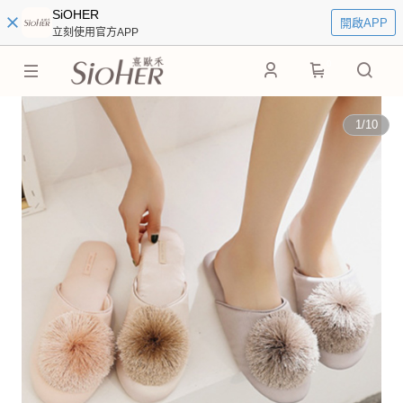
SiOHER
開啟APP
立刻使用官方APP
0
1
/
10