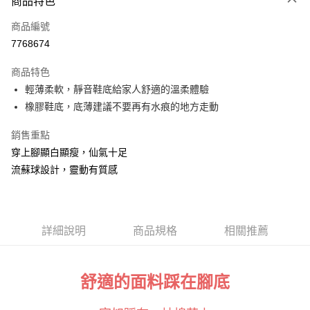
商品特色
信用卡一次付款
商品編號
信用卡分期付款
7768674
3 期 0 利率 每期
NT$263
21家銀行
商品特色
6 期 0 利率 每期
NT$131
21家銀行
合作金庫商業銀行
第一商業銀行
輕薄柔軟，靜音鞋底給家人舒適的溫柔體驗
華南商業銀行
彰化商業銀行
合作金庫商業銀行
第一商業銀行
超商取貨付款
橡膠鞋底，底薄建議不要再有水痕的地方走動
上海商業儲蓄銀行
台北富邦商業銀行
華南商業銀行
彰化商業銀行
國泰世華商業銀行
兆豐國際商業銀行
LINE Pay
上海商業儲蓄銀行
台北富邦商業銀行
銷售重點
臺灣中小企業銀行
台中商業銀行
國泰世華商業銀行
兆豐國際商業銀行
穿上腳顯白顯瘦，仙氣十足
匯豐（台灣）商業銀行
華泰商業銀行
Apple Pay
臺灣中小企業銀行
台中商業銀行
聯邦商業銀行
遠東國際商業銀行
流蘇球設計，靈動有質感
匯豐（台灣）商業銀行
華泰商業銀行
街口支付
元大商業銀行
永豐商業銀行
聯邦商業銀行
遠東國際商業銀行
玉山商業銀行
星展（台灣）商業銀行
元大商業銀行
永豐商業銀行
悠遊付
台新國際商業銀行
中國信託商業銀行
玉山商業銀行
星展（台灣）商業銀行
台灣樂天信用卡公司
台新國際商業銀行
詳細說明
商品規格
中國信託商業銀行
相關推薦
大哥付你分期
台灣樂天信用卡公司
相關說明
【大哥付你分期使用說明】
貨到付款
1.本服務由台灣大哥大提供，台灣大哥大用戶可立即使用無須另外申請。
舒適的面料踩在腳底
2.付款方式選擇「大哥付你分期」，訂單成立後會自動跳轉到大哥付的交易
流程，驗證手機門號後，選擇欲分期的期數、繳款截止日，確認付款後即完
運送方式