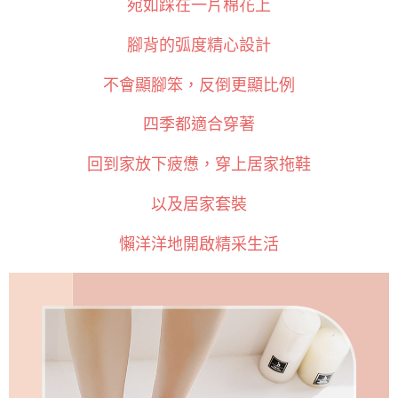
宛如踩在一片棉花上
成交易。
3.實際核准額度、可分期數及費用金額請依後續交易確認頁面所載為準。
全家取貨付款
4.訂單成立30分鐘內，如未前往確認交易或遇審核未通過，訂單將自動取
腳背的弧度精心設計
每筆NT$100，滿NT$1,200(含以上)免運費
消。如遇「轉專審核」未通過狀況，表示未達大哥付你分期系統評分，恕無
法說明評估內容。
不會顯腳笨，反倒更顯比例
付款後全家取貨
【繳款方式說明】
1.分期款項不併入電信帳單，「大哥付你分期」於每月結算日後寄送繳費提
每筆NT$100，滿NT$999(含以上)免運費
醒簡訊。
四季都適合穿著
2.透過簡訊連結打開帳單後，可選擇「超商條碼／台灣大直營門市／銀行轉
7-11取貨付款
帳／街口支付／iPASS MONEY」等通路繳費。
回到家放下疲憊，穿上居家拖鞋
每筆NT$100，滿NT$1,200(含以上)免運費
【注意事項】
付款後7-11取貨
1.本服務係由「台灣大哥大股份有限公司」（以下簡稱本公司）所提供，讓
以及居家套裝
用戶於交易時，得透過本服務購買商品或服務，並由商店將買賣／分期付款
每筆NT$100，滿NT$999(含以上)免運費
買賣價金債權讓與本公司後，依約使用本公司帳單繳交帳款。
懶洋洋地開啟精采生活
2.基於同意付款使用「大哥付你分期」之契約關係目的，商店將以您的個人
宅配
資料（包含姓名、電話或地址）提供予台灣大哥大進項蒐集、處理及利用，
由本公司與您本人進行分期帳單所需資料之確認、核對及更正。
每筆NT$100，滿NT$1,000(含以上)免運費
3.完整用戶服務條款，請詳閱以下連結：
https://oppay.tw/userRule
離島宅配
每筆NT$220，滿NT$2,000(含以上)免運費
貨到付款
每筆NT$150，滿NT$1,200(含以上)免運費