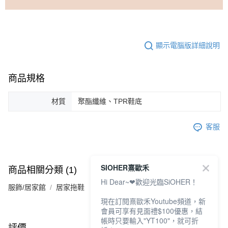
顯示電腦版詳細說明
商品規格
材質
聚酯纖維、TPR鞋底
客服
SIOHER熹歐禾
商品相關分類 (1)
Hi Dear~❤歡迎光臨SiOHER！
服飾/居家館
居家拖鞋
現在訂閱熹歐禾Youtube頻道，新
會員可享有見面禮$100優惠，結
帳時只要輸入"YT100"，就可折
評價