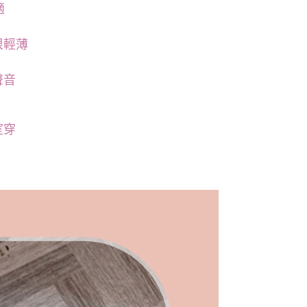
適
00，滿NT$999(含以上)免運費
訊連結打開帳單後，可選擇「超商條碼／台灣大直營門市／銀行轉
付／iPASS MONEY」等通路繳費。
付款
很輕薄
項】
00，滿NT$1,200(含以上)免運費
係由「台灣大哥大股份有限公司」（以下簡稱本公司）所提供，讓
易時，得透過本服務購買商品或服務，並由商店將買賣／分期付
1取貨
聲音
金債權讓與本公司後，依約使用本公司帳單繳交帳款。
00，滿NT$999(含以上)免運費
意付款使用「大哥付你分期」之契約關係目的，商店將以您的個人
含姓名、電話或地址）提供予台灣大哥大進項蒐集、處理及利
公司與您本人進行分期帳單所需資料之確認、核對及更正。
室穿
戶服務條款，請詳閱以下連結：
https://oppay.tw/userRule
00，滿NT$1,000(含以上)免運費
20，滿NT$2,000(含以上)免運費
50，滿NT$1,200(含以上)免運費
配送
查看運費