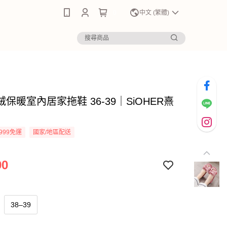
0
中文 (繁體)
保暖室內居家拖鞋 36-39｜SiOHER熹
999免運
國家/地區配送
90
38–39