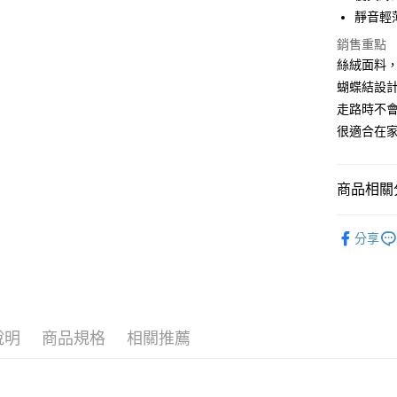
華南商
靜音輕
合作金
超商取貨
上海商
華南商
銷售重點
國泰世
LINE Pay
上海商
絲絨面料
臺灣中
國泰世
匯豐（
蝴蝶結設
Apple Pay
臺灣中
聯邦商
走路時不
匯豐（
街口支付
元大商
聯邦商
很適合在
玉山商
元大商
悠遊付
台新國
玉山商
台灣樂
台新國
大哥付你
商品相關分
台灣樂
相關說明
服飾/居家
【大哥付
貨到付款
分享
1.本服務
2.付款方
流程，驗
完成交易
運送方式
3.實際核
4.訂單成
全家取貨
說明
商品規格
相關推薦
消。如遇
每筆NT$1
無法說明
【繳款方
付款後全
1.分期款