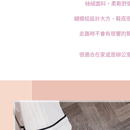
醒簡訊。
絲絨面料，柔軟舒
每筆NT$1
2.透過簡
帳／街口支
7-11取貨
蝴蝶結設計大方，鞋底
【注意事
每筆NT$1
1.本服務
用戶於交
付款後7-1
走路時不會有很響的
款買賣價
每筆NT$1
2.基於同
資料（包
宅配
用，由本
很適合在家或是辦公
3.完整用
每筆NT$1
離島宅配
每筆NT$2
貨到付款
每筆NT$1
國家/地區