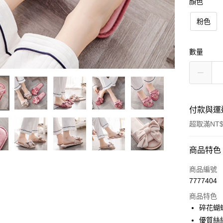
顏色
粉色
數量
付款與運
超取滿NT$
付款方式
商品特色
信用卡一
商品編號
7777404
信用卡分
商品特色
3 期 
碎花蝴
6 期 
合作金
優質絲