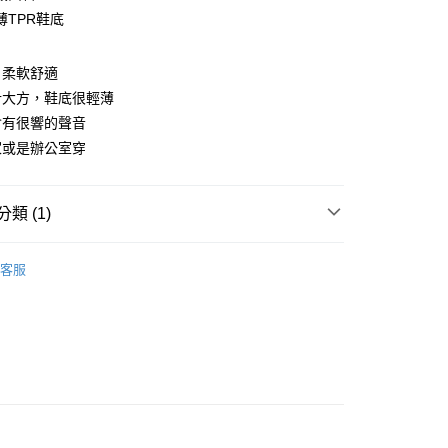
業銀行
彰化商業銀行
薄TPR鞋底
庫商業銀行
第一商業銀行
付款
業儲蓄銀行
台北富邦商業銀行
業銀行
彰化商業銀行
華商業銀行
兆豐國際商業銀行
業儲蓄銀行
台北富邦商業銀行
，柔軟舒適
小企業銀行
台中商業銀行
華商業銀行
兆豐國際商業銀行
台灣）商業銀行
華泰商業銀行
計大方，鞋底很輕薄
小企業銀行
台中商業銀行
業銀行
遠東國際商業銀行
會有很響的聲音
台灣）商業銀行
華泰商業銀行
業銀行
永豐商業銀行
業銀行
遠東國際商業銀行
家或是辦公室穿
業銀行
星展（台灣）商業銀行
業銀行
永豐商業銀行
際商業銀行
中國信託商業銀行
業銀行
星展（台灣）商業銀行
天信用卡公司
際商業銀行
中國信託商業銀行
分期
類 (1)
天信用卡公司
館
居家拖鞋
你分期使用說明】
客服
由台灣大哥大提供，台灣大哥大用戶可立即使用無須另外申請。
式選擇「大哥付你分期」，訂單成立後會自動跳轉到大哥付的交易
證手機門號後，選擇欲分期的期數、繳款截止日，確認付款後即
。
准額度、可分期數及費用金額請依後續交易確認頁面所載為準。
立30分鐘內，如未前往確認交易或遇審核未通過，訂單將自動取
付款
「轉專審核」未通過狀況，表示未達大哥付你分期系統評分，恕
00，滿NT$1,200(含以上)免運費
評估內容。
式說明】
家取貨
項不併入電信帳單，「大哥付你分期」於每月結算日後寄送繳費提