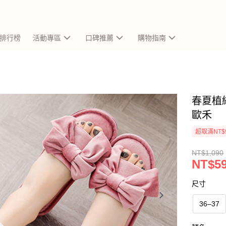
排行榜
活動專區
口碑推薦
購物指南
春夏植絨
歐禾
超取滿NT$
NT$1,090
NT$5
尺寸
36–37