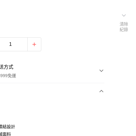
清除
紀錄
送方式
999免運
次付款
期付款
0 利率 每期
NT$196
21家銀行
蝶結設計
0 利率 每期
NT$98
21家銀行
庫商業銀行
第一商業銀行
絨面料