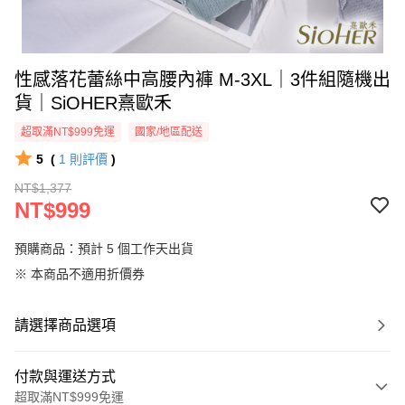
性感落花蕾絲中高腰內褲 M-3XL｜3件組隨機出
貨｜SiOHER熹歐禾
超取滿NT$999免運
國家/地區配送
5
(
1
則評價
)
NT$1,377
NT$999
預購商品：預計 5 個工作天出貨
※ 本商品不適用折價券
請選擇商品選項
付款與運送方式
超取滿NT$999免運