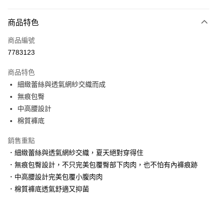
付款方式
商品特色
信用卡一次付款
商品編號
信用卡分期付款
7783123
3 期 0 利率 每期
NT$333
21家銀行
商品特色
6 期 0 利率 每期
NT$166
21家銀行
合作金庫商業銀行
第一商業銀行
細緻蕾絲與透氣網紗交織而成
華南商業銀行
彰化商業銀行
合作金庫商業銀行
第一商業銀行
超商取貨付款
無痕包臀
上海商業儲蓄銀行
台北富邦商業銀行
華南商業銀行
彰化商業銀行
國泰世華商業銀行
兆豐國際商業銀行
中高腰設計
LINE Pay
上海商業儲蓄銀行
台北富邦商業銀行
臺灣中小企業銀行
台中商業銀行
棉質褲底
國泰世華商業銀行
兆豐國際商業銀行
匯豐（台灣）商業銀行
華泰商業銀行
Apple Pay
臺灣中小企業銀行
台中商業銀行
聯邦商業銀行
遠東國際商業銀行
銷售重點
匯豐（台灣）商業銀行
華泰商業銀行
街口支付
元大商業銀行
永豐商業銀行
．細緻蕾絲與透氣網紗交織，夏天絕對穿得住
聯邦商業銀行
遠東國際商業銀行
玉山商業銀行
星展（台灣）商業銀行
元大商業銀行
永豐商業銀行
．無痕包臀設計，不只完美包覆臀部下肉肉，也不怕有內褲痕跡
悠遊付
台新國際商業銀行
中國信託商業銀行
玉山商業銀行
星展（台灣）商業銀行
．中高腰設計完美包覆小腹肉肉
台灣樂天信用卡公司
台新國際商業銀行
中國信託商業銀行
大哥付你分期
．棉質褲底透氣舒適又抑菌
台灣樂天信用卡公司
相關說明
【大哥付你分期使用說明】
貨到付款
1.本服務由台灣大哥大提供，台灣大哥大用戶可立即使用無須另外申請。