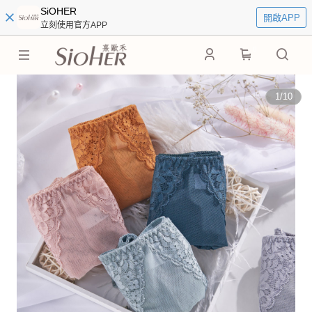
SiOHER
開啟APP
立刻使用官方APP
0
1
/
10