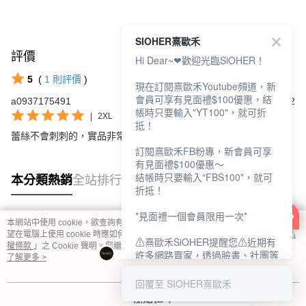
SIOHER熹歐禾
評價
查看全部
Hi Dear~❤歡迎光臨SiOHER！
5
(
1
則評價
)
現在訂閱熹歐禾Youtube頻道，新
會員可享有見面禮$100優惠，結
a0937175491
2023/11/22
帳時只要輸入"YT100"，就可折
|
2XL
抵！
蕾絲不會刺刺的，實品非常好看性感，三個顏色非常喜歡
訂閱熹歐禾FB粉專，新會員可享
有見面禮$100優惠～
結帳時只要輸入“FBS100"，就可
本分類熱銷
全站排行
折抵！
*見面禮一個會員限用一次*
本網站中使用 cookie，欲查詢有關本網站使用 cookie 方式之詳情，及若您不希
熱門標籤
望在電腦上使用 cookie 時應如何變更電腦的 cookie 設定，請參閱本網站「
隱私
⚠熹歐禾SiOHER提醒您⚠近期有
權條款
」之 Cookie 聲明。您繼續使用本網站即表示您同意本公司得按本網站使
許多網路賣家，透過臉書、社團等
用條款之 Cookie 聲明使用 cookie。
了解更多 >
網路社群，假借『熹歐禾
SiOHER』品牌授權、或有內部管
回覆至 SIOHER熹歐禾
道取得低價內衣價格等手段，造成
我知道了