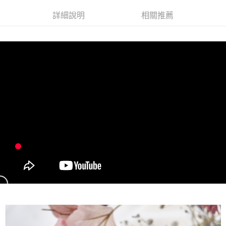
2.付款方式選擇「大哥付你分期」，訂單成立後會自動跳轉到大哥付的交易
詳細說明
相關推薦
流程，驗證手機門號後，選擇欲分期的期數、繳款截止日，確認付款後即完
運送方式
成交易。
3.實際核准額度、可分期數及費用金額請依後續交易確認頁面所載為準。
全家取貨付款
4.訂單成立30分鐘內，如未前往確認交易或遇審核未通過，訂單將自動取
每筆NT$100，滿NT$1,200(含以上)免運費
消。如遇「轉專審核」未通過狀況，表示未達大哥付你分期系統評分，恕無
法說明評估內容。
付款後全家取貨
【繳款方式說明】
1.分期款項不併入電信帳單，「大哥付你分期」於每月結算日後寄送繳費提
每筆NT$100，滿NT$999(含以上)免運費
醒簡訊。
2.透過簡訊連結打開帳單後，可選擇「超商條碼／台灣大直營門市／銀行轉
7-11取貨付款
帳／街口支付／iPASS MONEY」等通路繳費。
每筆NT$100，滿NT$1,200(含以上)免運費
【注意事項】
付款後7-11取貨
1.本服務係由「台灣大哥大股份有限公司」（以下簡稱本公司）所提供，讓
用戶於交易時，得透過本服務購買商品或服務，並由商店將買賣／分期付款
每筆NT$100，滿NT$999(含以上)免運費
買賣價金債權讓與本公司後，依約使用本公司帳單繳交帳款。
2.基於同意付款使用「大哥付你分期」之契約關係目的，商店將以您的個人
宅配
資料（包含姓名、電話或地址）提供予台灣大哥大進項蒐集、處理及利用，
由本公司與您本人進行分期帳單所需資料之確認、核對及更正。
每筆NT$100，滿NT$1,000(含以上)免運費
3.完整用戶服務條款，請詳閱以下連結：
https://oppay.tw/userRule
離島宅配
每筆NT$220，滿NT$2,000(含以上)免運費