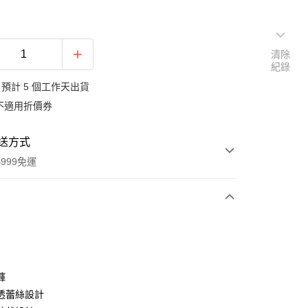
清除
紀錄
預計 5 個工作天出貨
不適用折價券
送方式
999免運
次付款
期付款
0 利率 每期
NT$463
21家銀行
褲
0 利率 每期
NT$231
21家銀行
庫商業銀行
第一商業銀行
透蕾絲設計
業銀行
彰化商業銀行