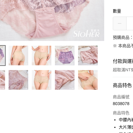
數量
預購商品：
※ 本商品
付款與運
超取滿NT$
付款方式
商品特色
信用卡一
商品編號
8038078
信用卡分
商品特色
3 期 
中腰內
6 期 
合作金
大片薄
華南商