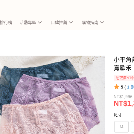
排行榜
活動專區
口碑推薦
購物指南
小平角蕾
熹歐禾
超取滿NT$
5 (
1
NT$1,996
NT$1,
尺寸
M