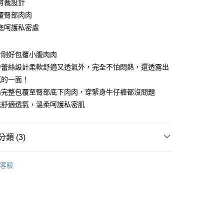
剪裁設計
庫商業銀行
第一商業銀行
付款
業儲蓄銀行
台北富邦商業銀行
業銀行
彰化商業銀行
覆臀部肉肉
華商業銀行
兆豐國際商業銀行
業儲蓄銀行
台北富邦商業銀行
底呵護私密處
小企業銀行
台中商業銀行
華商業銀行
兆豐國際商業銀行
台灣）商業銀行
華泰商業銀行
小企業銀行
台中商業銀行
業銀行
遠東國際商業銀行
計剛好包覆小腹肉肉
台灣）商業銀行
華泰商業銀行
業銀行
永豐商業銀行
業銀行
遠東國際商業銀行
紗蕾絲設計柔軟舒適又透氣外，完全不怕悶熱，還透露出
業銀行
星展（台灣）商業銀行
業銀行
永豐商業銀行
感的一面！
際商業銀行
中國信託商業銀行
業銀行
星展（台灣）商業銀行
絲完整包覆至臀部底下肉肉，穿緊身牛仔褲都沒問題
天信用卡公司
際商業銀行
中國信託商業銀行
分期
底舒適透氣，溫柔呵護私密肌
天信用卡公司
你分期使用說明】
由台灣大哥大提供，台灣大哥大用戶可立即使用無須另外申請。
類 (3)
式選擇「大哥付你分期」，訂單成立後會自動跳轉到大哥付的交易
證手機門號後，選擇欲分期的期數、繳款截止日，確認付款後即
。
中腰內褲
准額度、可分期數及費用金額請依後續交易確認頁面所載為準。
客服
小褲 | 4 折起
立30分鐘內，如未前往確認交易或遇審核未通過，訂單將自動取
付款
「轉專審核」未通過狀況，表示未達大哥付你分期系統評分，恕
蕾絲內褲
00，滿NT$1,200(含以上)免運費
評估內容。
式說明】
家取貨
項不併入電信帳單，「大哥付你分期」於每月結算日後寄送繳費提
00，滿NT$999(含以上)免運費