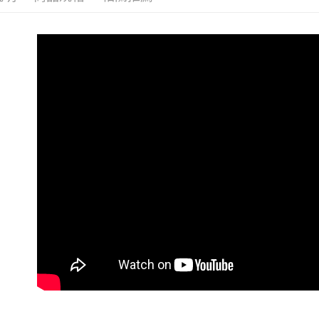
2.透過簡
帳／街口支
7-11取貨
【注意事
每筆NT$1
1.本服務
用戶於交
付款後7-1
款買賣價
每筆NT$1
2.基於同
資料（包
宅配
用，由本
3.完整用
每筆NT$1
離島宅配
每筆NT$2
貨到付款
每筆NT$1
國家/地區