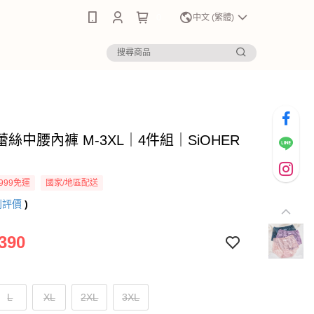
0
中文 (繁體)
絲中腰內褲 M-3XL｜4件組｜SiOHER
999免運
國家/地區配送
則評價
)
390
L
XL
2XL
3XL