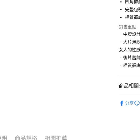
四角褲
合作金
超商取貨
上海商
華南商
完整包
國泰世
LINE Pay
上海商
棉質褲
臺灣中
國泰世
匯豐（
Apple Pay
銷售重點
臺灣中
聯邦商
．中腰設
匯豐（
街口支付
元大商
聯邦商
．大片薄
玉山商
元大商
悠遊付
女人的性
台新國
玉山商
．後片蕾
台灣樂
台新國
大哥付你
．棉質褲
台灣樂
相關說明
【大哥付
貨到付款
1.本服務
商品相關分
2.付款方
流程，驗
完成交易
內褲館
運送方式
3.實際核
分享
🔶超值包色
4.訂單成
全家取貨
消。如遇
內褲館
每筆NT$1
無法說明
【繳款方
付款後全
1.分期款
醒簡訊。
說明
商品規格
相關推薦
每筆NT$1