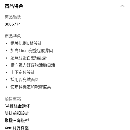
付款方式
商品特色
信用卡一次付款
商品編號
信用卡分期付款
8066774
3 期 0 利率 每期
NT$463
21家銀行
商品特色
6 期 0 利率 每期
NT$231
21家銀行
合作金庫商業銀行
第一商業銀行
絕美比例U背設計
華南商業銀行
彰化商業銀行
合作金庫商業銀行
第一商業銀行
超商取貨付款
加高15cm完整包覆背肉
上海商業儲蓄銀行
台北富邦商業銀行
華南商業銀行
彰化商業銀行
國泰世華商業銀行
兆豐國際商業銀行
透氧絲蛋白纖維設計
LINE Pay
上海商業儲蓄銀行
台北富邦商業銀行
臺灣中小企業銀行
台中商業銀行
橫向彈力好穿脫活動自活
國泰世華商業銀行
兆豐國際商業銀行
匯豐（台灣）商業銀行
華泰商業銀行
Apple Pay
臺灣中小企業銀行
台中商業銀行
上下定位設計
聯邦商業銀行
遠東國際商業銀行
匯豐（台灣）商業銀行
華泰商業銀行
採用嬰兒絨面料
街口支付
元大商業銀行
永豐商業銀行
聯邦商業銀行
遠東國際商業銀行
使布料穩定和親膚度高
玉山商業銀行
星展（台灣）商業銀行
元大商業銀行
永豐商業銀行
悠遊付
台新國際商業銀行
中國信託商業銀行
玉山商業銀行
星展（台灣）商業銀行
銷售重點
台灣樂天信用卡公司
台新國際商業銀行
中國信託商業銀行
大哥付你分期
6A蠶絲金鑽杯
台灣樂天信用卡公司
相關說明
雙排前扣設計
【大哥付你分期使用說明】
聚攏三角版型
貨到付款
1.本服務由台灣大哥大提供，台灣大哥大用戶可立即使用無須另外申請。
2.付款方式選擇「大哥付你分期」，訂單成立後會自動跳轉到大哥付的交易
4cm寬肩釋壓