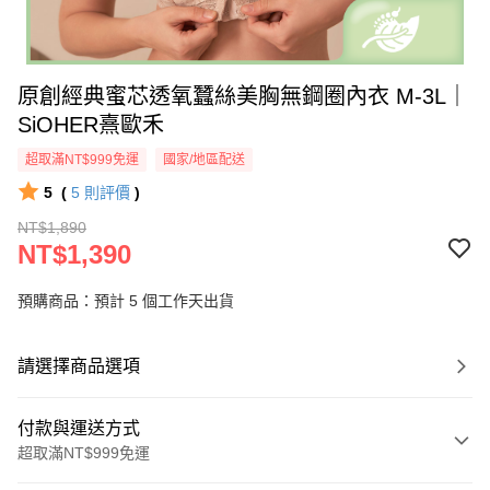
原創經典蜜芯透氧蠶絲美胸無鋼圈內衣 M-3L｜
SiOHER熹歐禾
超取滿NT$999免運
國家/地區配送
5
(
5
則評價
)
NT$1,890
NT$1,390
預購商品：預計 5 個工作天出貨
請選擇商品選項
付款與運送方式
超取滿NT$999免運