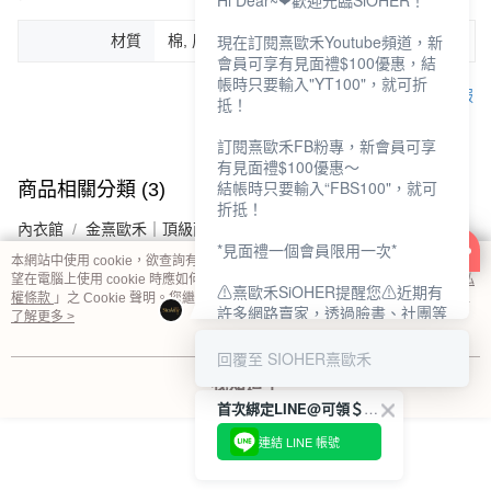
Hi Dear~❤歡迎光臨SiOHER！
現在訂閱熹歐禾Youtube頻道，新
材質
棉, 尼龍, 彈性纖維
會員可享有見面禮$100優惠，結
帳時只要輸入"YT100"，就可折
客服
抵！
訂閱熹歐禾FB粉專，新會員可享
有見面禮$100優惠～
結帳時只要輸入“FBS100"，就可
商品相關分類 (3)
查看全部
折抵！
內衣館
金熹歐禾｜頂級面料
*見面禮一個會員限用一次*
本網站中使用 cookie，欲查詢有關本網站使用 cookie 方式之詳情，及若您不希
頂級蠶絲系列
望在電腦上使用 cookie 時應如何變更電腦的 cookie 設定，請參閱本網站「
隱私
⚠熹歐禾SiOHER提醒您⚠近期有
權條款
」之 Cookie 聲明。您繼續使用本網站即表示您同意本公司得按本網站使
許多網路賣家，透過臉書、社團等
用條款之 Cookie 聲明使用 cookie。
了解更多 >
網路社群，假借『熹歐禾
SiOHER』品牌授權、或有內部管
回覆至 SIOHER熹歐禾
評價
查看全部
道取得低價內衣價格等手段，造成
我知道了
消費者上當及受害。
5
(
5
則評價
)
首次綁定LINE@可領＄100折扣優惠
如有疑慮請至官網先訂單查尋如
mingjut
2024/07/18
連結 LINE 帳號
〝TM / TS / TG〞開頭,都是我們
|
藕粉/2L
官網的訂單,才是官網下單編號唷!!