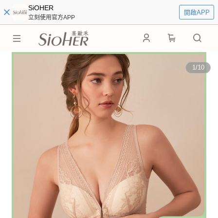
SiOHER
開啟APP
立刻使用官方APP
0
1
/
10