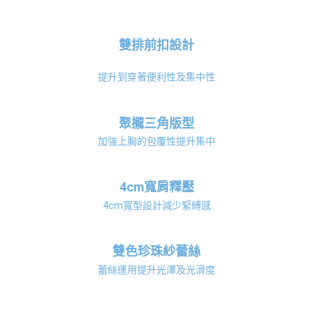
每筆NT$150，滿NT$1,200(含以上)免運費
國家/地區配送
查看運費
雙排前扣設計
提升到穿著便利性及集中性
聚攏三角版型
加強上胸的包覆性提升集中
4cm寬肩釋壓
4cm寬型設計減少緊縛感
雙色珍珠紗蕾絲
蕾絲運用提升光澤及光滑度