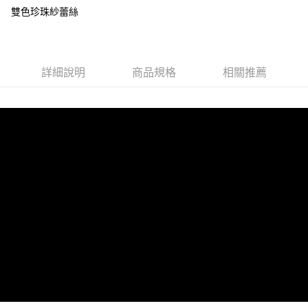
流程，驗證手機門號後，選擇欲分期的期數、繳款截止日，確認付款後即完
雙色珍珠紗蕾絲
運送方式
成交易。
3.實際核准額度、可分期數及費用金額請依後續交易確認頁面所載為準。
全家取貨付款
4.訂單成立30分鐘內，如未前往確認交易或遇審核未通過，訂單將自動取
每筆NT$100，滿NT$1,200(含以上)免運費
消。如遇「轉專審核」未通過狀況，表示未達大哥付你分期系統評分，恕無
法說明評估內容。
詳細說明
商品規格
相關推薦
付款後全家取貨
【繳款方式說明】
1.分期款項不併入電信帳單，「大哥付你分期」於每月結算日後寄送繳費提
每筆NT$100，滿NT$999(含以上)免運費
醒簡訊。
2.透過簡訊連結打開帳單後，可選擇「超商條碼／台灣大直營門市／銀行轉
7-11取貨付款
帳／街口支付／iPASS MONEY」等通路繳費。
每筆NT$100，滿NT$1,200(含以上)免運費
【注意事項】
付款後7-11取貨
1.本服務係由「台灣大哥大股份有限公司」（以下簡稱本公司）所提供，讓
用戶於交易時，得透過本服務購買商品或服務，並由商店將買賣／分期付款
每筆NT$100，滿NT$999(含以上)免運費
買賣價金債權讓與本公司後，依約使用本公司帳單繳交帳款。
2.基於同意付款使用「大哥付你分期」之契約關係目的，商店將以您的個人
宅配
資料（包含姓名、電話或地址）提供予台灣大哥大進項蒐集、處理及利用，
由本公司與您本人進行分期帳單所需資料之確認、核對及更正。
每筆NT$100，滿NT$1,000(含以上)免運費
3.完整用戶服務條款，請詳閱以下連結：
https://oppay.tw/userRule
離島宅配
每筆NT$220，滿NT$2,000(含以上)免運費
貨到付款