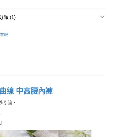
業儲蓄銀行
台北富邦商業銀行
業銀行
彰化商業銀行
華商業銀行
兆豐國際商業銀行
業儲蓄銀行
台北富邦商業銀行
小企業銀行
台中商業銀行
華商業銀行
兆豐國際商業銀行
類 (1)
台灣）商業銀行
華泰商業銀行
小企業銀行
台中商業銀行
業銀行
遠東國際商業銀行
中腰內褲
台灣）商業銀行
華泰商業銀行
業銀行
永豐商業銀行
客服
業銀行
遠東國際商業銀行
業銀行
星展（台灣）商業銀行
業銀行
永豐商業銀行
際商業銀行
中國信託商業銀行
業銀行
星展（台灣）商業銀行
天信用卡公司
際商業銀行
中國信託商業銀行
分期
天信用卡公司
你分期使用說明】
由台灣大哥大提供，台灣大哥大用戶可立即使用無須另外申請。
式選擇「大哥付你分期」，訂單成立後會自動跳轉到大哥付的交易
證手機門號後，選擇欲分期的期數、繳款截止日，確認付款後即
曲缐 中高腰內褲
。
准額度、可分期數及費用金額請依後續交易確認頁面所載為準。
步引流，
立30分鐘內，如未前往確認交易或遇審核未通過，訂單將自動取
付款
「轉專審核」未通過狀況，表示未達大哥付你分期系統評分，恕
型
00，滿NT$1,200(含以上)免運費
評估內容。
式說明】
!
家取貨
項不併入電信帳單，「大哥付你分期」於每月結算日後寄送繳費提
00，滿NT$999(含以上)免運費
訊連結打開帳單後，可選擇「超商條碼／台灣大直營門市／銀行轉