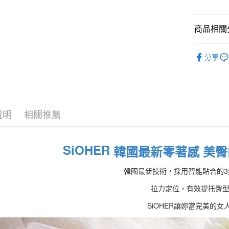
上海商
華南商
國泰世
LINE Pay
上海商
臺灣中
國泰世
商品相關分
匯豐（
Apple Pay
臺灣中
聯邦商
內褲館
匯豐（
街口支付
元大商
分享
聯邦商
玉山商
元大商
悠遊付
台新國
玉山商
台灣樂
台新國
大哥付你
台灣樂
相關說明
說明
相關推薦
【大哥付
貨到付款
1.本服務
2.付款方
流程，驗
SiOHER
韓國最新零著感 美臀
完成交易
運送方式
3.實際核
韓國最新技術，採用智能貼合的3
4.訂單成
全家取貨
消。如遇
拉力定位，有效提托臀
每筆NT$1
無法說明
【繳款方
SiOHER讓妳當完美的女人
付款後全
1.分期款
醒簡訊。
每筆NT$1
2.透過簡