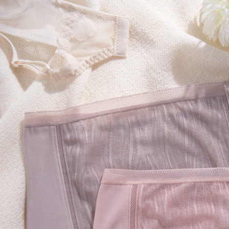
帳／街口支
7-11取貨
【注意事
每筆NT$1
1.本服務
用戶於交
付款後7-1
款買賣價
每筆NT$1
2.基於同
資料（包
宅配
用，由本
3.完整用
每筆NT$1
離島宅配
每筆NT$2
貨到付款
每筆NT$1
國家/地區