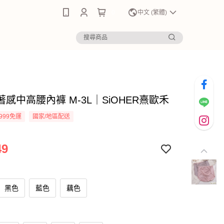
0
中文 (繁體)
感中高腰內褲 M-3L｜SiOHER熹歐禾
999免運
國家/地區配送
49
黑色
藍色
藕色