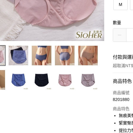
M
數量
付款與運
超取滿NT$
付款方式
商品特色
信用卡一
商品編號
8201880
信用卡分
商品特色
3 期 
無痕美
6 期 
合作金
緊實臀
華南商
提拉力
合作金
超商取貨