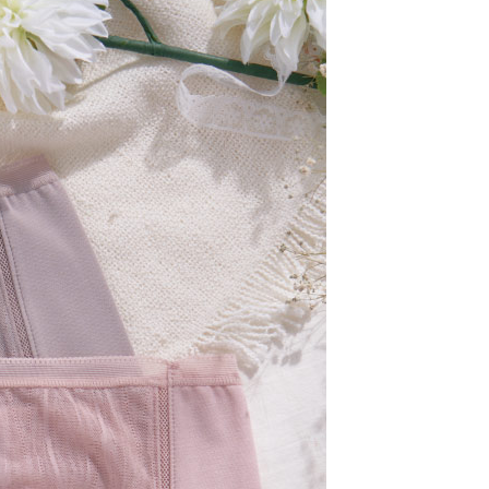
付／iPASS MONEY」等通路繳費。
付款
項】
00，滿NT$1,200(含以上)免運費
係由「台灣大哥大股份有限公司」（以下簡稱本公司）所提供，讓
易時，得透過本服務購買商品或服務，並由商店將買賣／分期付
1取貨
金債權讓與本公司後，依約使用本公司帳單繳交帳款。
00，滿NT$999(含以上)免運費
意付款使用「大哥付你分期」之契約關係目的，商店將以您的個人
含姓名、電話或地址）提供予台灣大哥大進項蒐集、處理及利
公司與您本人進行分期帳單所需資料之確認、核對及更正。
戶服務條款，請詳閱以下連結：
https://oppay.tw/userRule
00，滿NT$1,000(含以上)免運費
20，滿NT$2,000(含以上)免運費
50，滿NT$1,200(含以上)免運費
配送
查看運費