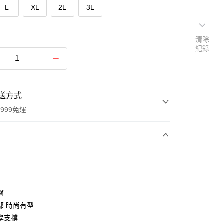
L
XL
2L
3L
清除
紀錄
送方式
999免運
次付款
期付款
0 利率 每期
NT$116
21家銀行
臀
0 利率 每期
NT$58
21家銀行
庫商業銀行
第一商業銀行
部 時尚有型
業銀行
彰化商業銀行
學支撐
庫商業銀行
第一商業銀行
付款