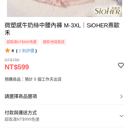
微塑感牛奶絲中腰內褲 M-3XL｜SiOHER熹歐
禾
超取滿NT$999免運
國家/地區配送
4
(
2
則評價
)
NT$799
NT$599
預購商品：預計 5 個工作天出貨
請選擇商品選項
付款與運送方式
超取滿NT$999免運