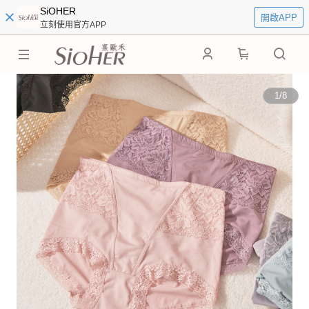
SiOHER
開啟APP
立刻使用官方APP
0
1
/
8