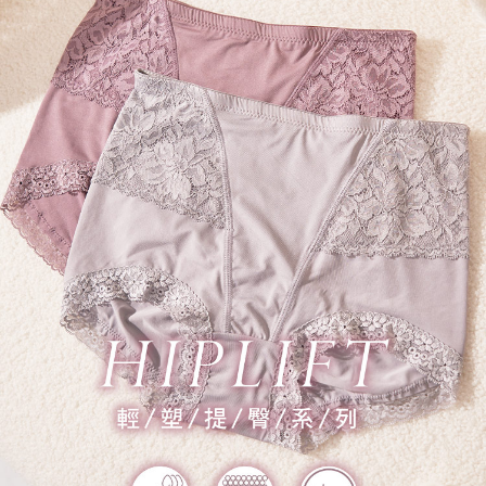
流程，驗證手機門號後，選擇欲分期的期數、繳款截止日，確認付款後即完
運送方式
成交易。
3.實際核准額度、可分期數及費用金額請依後續交易確認頁面所載為準。
全家取貨付款
4.訂單成立30分鐘內，如未前往確認交易或遇審核未通過，訂單將自動取
每筆NT$100，滿NT$1,200(含以上)免運費
消。如遇「轉專審核」未通過狀況，表示未達大哥付你分期系統評分，恕無
法說明評估內容。
付款後全家取貨
【繳款方式說明】
1.分期款項不併入電信帳單，「大哥付你分期」於每月結算日後寄送繳費提
每筆NT$100，滿NT$999(含以上)免運費
醒簡訊。
2.透過簡訊連結打開帳單後，可選擇「超商條碼／台灣大直營門市／銀行轉
7-11取貨付款
帳／街口支付／iPASS MONEY」等通路繳費。
每筆NT$100，滿NT$1,200(含以上)免運費
【注意事項】
付款後7-11取貨
1.本服務係由「台灣大哥大股份有限公司」（以下簡稱本公司）所提供，讓
用戶於交易時，得透過本服務購買商品或服務，並由商店將買賣／分期付款
每筆NT$100，滿NT$999(含以上)免運費
買賣價金債權讓與本公司後，依約使用本公司帳單繳交帳款。
2.基於同意付款使用「大哥付你分期」之契約關係目的，商店將以您的個人
宅配
資料（包含姓名、電話或地址）提供予台灣大哥大進項蒐集、處理及利用，
由本公司與您本人進行分期帳單所需資料之確認、核對及更正。
每筆NT$100，滿NT$1,000(含以上)免運費
3.完整用戶服務條款，請詳閱以下連結：
https://oppay.tw/userRule
離島宅配
每筆NT$220，滿NT$2,000(含以上)免運費
貨到付款