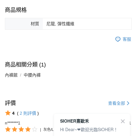
商品規格
材質
尼龍, 彈性纖維
客服
商品相關分類 (1)
內褲館
中腰內褲
評價
查看全部
4
(
2
則評價
)
SIOHER熹歐禾
n*******1
2024/05/31
Hi Dear~❤歡迎光臨SiOHER！
|
灰色/L