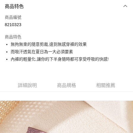
付款方式
商品特色
信用卡一次付款
商品編號
信用卡分期付款
8210323
3 期 0 利率 每期
NT$199
21家銀行
商品特色
6 期 0 利率 每期
NT$99
21家銀行
合作金庫商業銀行
第一商業銀行
無拘無束的隨意剪裁,達到無感穿褲的效果
華南商業銀行
彰化商業銀行
合作金庫商業銀行
第一商業銀行
超商取貨付款
而吸汗透氣在夏日為一大必須要素
上海商業儲蓄銀行
台北富邦商業銀行
華南商業銀行
彰化商業銀行
國泰世華商業銀行
兆豐國際商業銀行
內褲的輕量化,讓你的下半身隨時都可享受呼吸的快感!
LINE Pay
上海商業儲蓄銀行
台北富邦商業銀行
臺灣中小企業銀行
台中商業銀行
國泰世華商業銀行
兆豐國際商業銀行
匯豐（台灣）商業銀行
華泰商業銀行
Apple Pay
臺灣中小企業銀行
台中商業銀行
聯邦商業銀行
遠東國際商業銀行
匯豐（台灣）商業銀行
華泰商業銀行
街口支付
元大商業銀行
永豐商業銀行
詳細說明
商品規格
相關推薦
聯邦商業銀行
遠東國際商業銀行
玉山商業銀行
星展（台灣）商業銀行
元大商業銀行
永豐商業銀行
悠遊付
台新國際商業銀行
中國信託商業銀行
玉山商業銀行
星展（台灣）商業銀行
台灣樂天信用卡公司
台新國際商業銀行
中國信託商業銀行
大哥付你分期
台灣樂天信用卡公司
相關說明
【大哥付你分期使用說明】
貨到付款
1.本服務由台灣大哥大提供，台灣大哥大用戶可立即使用無須另外申請。
2.付款方式選擇「大哥付你分期」，訂單成立後會自動跳轉到大哥付的交易