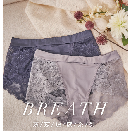
3.實際核准額度、可分期數及費用金額請依後續交易確認頁面所載為準。
全家取貨付款
4.訂單成立30分鐘內，如未前往確認交易或遇審核未通過，訂單將自動取
每筆NT$100，滿NT$1,200(含以上)免運費
消。如遇「轉專審核」未通過狀況，表示未達大哥付你分期系統評分，恕無
法說明評估內容。
付款後全家取貨
【繳款方式說明】
1.分期款項不併入電信帳單，「大哥付你分期」於每月結算日後寄送繳費提
每筆NT$100，滿NT$999(含以上)免運費
醒簡訊。
2.透過簡訊連結打開帳單後，可選擇「超商條碼／台灣大直營門市／銀行轉
7-11取貨付款
帳／街口支付／iPASS MONEY」等通路繳費。
每筆NT$100，滿NT$1,200(含以上)免運費
【注意事項】
付款後7-11取貨
1.本服務係由「台灣大哥大股份有限公司」（以下簡稱本公司）所提供，讓
用戶於交易時，得透過本服務購買商品或服務，並由商店將買賣／分期付款
每筆NT$100，滿NT$999(含以上)免運費
買賣價金債權讓與本公司後，依約使用本公司帳單繳交帳款。
2.基於同意付款使用「大哥付你分期」之契約關係目的，商店將以您的個人
宅配
資料（包含姓名、電話或地址）提供予台灣大哥大進項蒐集、處理及利用，
由本公司與您本人進行分期帳單所需資料之確認、核對及更正。
每筆NT$100，滿NT$1,000(含以上)免運費
3.完整用戶服務條款，請詳閱以下連結：
https://oppay.tw/userRule
離島宅配
每筆NT$220，滿NT$2,000(含以上)免運費
貨到付款
每筆NT$150，滿NT$1,200(含以上)免運費