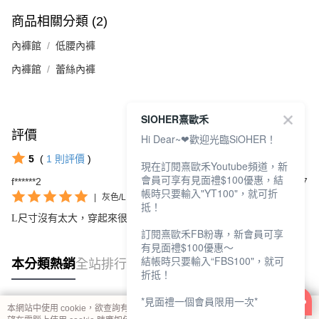
商品相關分類 (2)
內褲館
低腰內褲
內褲館
蕾絲內褲
SIOHER熹歐禾
評價
查看全部
Hi Dear~❤歡迎光臨SiOHER！
5
(
1
則評價
)
現在訂閱熹歐禾Youtube頻道，新
會員可享有見面禮$100優惠，結
f******2
2026/07/27
帳時只要輸入"YT100"，就可折
|
灰色/L
抵！
L尺寸沒有太大，穿起來很服貼，布料很透氣，加1元很滑算。
訂閱熹歐禾FB粉專，新會員可享
有見面禮$100優惠～
結帳時只要輸入“FBS100"，就可
本分類熱銷
全站排行
折抵！
*見面禮一個會員限用一次*
本網站中使用 cookie，欲查詢有關本網站使用 cookie 方式之詳情，及若您不希