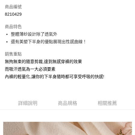
商品編號
信用卡分期付款
8210429
3 期 0 利率 每期
NT$199
21家銀行
商品特色
6 期 0 利率 每期
NT$99
21家銀行
合作金庫商業銀行
第一商業銀行
整體薄紗設計除了透氣外
華南商業銀行
彰化商業銀行
合作金庫商業銀行
第一商業銀行
超商取貨付款
還有美塑下半身的優點展現出性感曲線！
上海商業儲蓄銀行
台北富邦商業銀行
華南商業銀行
彰化商業銀行
國泰世華商業銀行
兆豐國際商業銀行
LINE Pay
上海商業儲蓄銀行
台北富邦商業銀行
銷售重點
臺灣中小企業銀行
台中商業銀行
國泰世華商業銀行
兆豐國際商業銀行
無拘無束的隨意剪裁,達到無感穿褲的效果
匯豐（台灣）商業銀行
華泰商業銀行
Apple Pay
臺灣中小企業銀行
台中商業銀行
聯邦商業銀行
遠東國際商業銀行
而吸汗透氣為一大必須要素
匯豐（台灣）商業銀行
華泰商業銀行
街口支付
元大商業銀行
永豐商業銀行
內褲的輕量化,讓你的下半身隨時都可享受呼吸的快感!
聯邦商業銀行
遠東國際商業銀行
玉山商業銀行
星展（台灣）商業銀行
元大商業銀行
永豐商業銀行
悠遊付
台新國際商業銀行
中國信託商業銀行
玉山商業銀行
星展（台灣）商業銀行
台灣樂天信用卡公司
台新國際商業銀行
中國信託商業銀行
大哥付你分期
台灣樂天信用卡公司
詳細說明
商品規格
相關推薦
相關說明
【大哥付你分期使用說明】
貨到付款
1.本服務由台灣大哥大提供，台灣大哥大用戶可立即使用無須另外申請。
2.付款方式選擇「大哥付你分期」，訂單成立後會自動跳轉到大哥付的交易
流程，驗證手機門號後，選擇欲分期的期數、繳款截止日，確認付款後即完
運送方式
成交易。