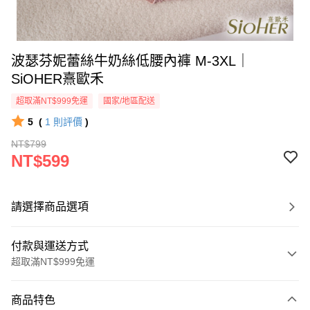
波瑟芬妮蕾絲牛奶絲低腰內褲 M-3XL｜
SiOHER熹歐禾
超取滿NT$999免運
國家/地區配送
5
(
1
則評價
)
NT$799
NT$599
請選擇商品選項
付款與運送方式
超取滿NT$999免運
付款方式
商品特色
信用卡一次付款