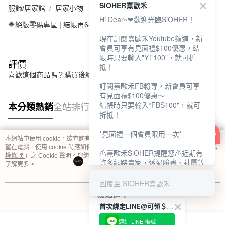
SIOHER熹歐禾
服飾/居家館
居家小物
Hi Dear~❤歡迎光臨SiOHER！
🔶絕版零碼專區 | 結帳再6折
現在訂閱熹歐禾Youtube頻道，新
會員可享有見面禮$100優惠，結
帳時只要輸入"YT100"，就可折
評價
抵！
喜歡這個商品嗎？購買後給他一個好評吧
訂閱熹歐禾FB粉專，新會員可享
有見面禮$100優惠～
結帳時只要輸入“FBS100"，就可
本分類熱銷
全站排行
折抵！
*見面禮一個會員限用一次*
本網站中使用 cookie，欲查詢有關本網站使用 cookie 方式之詳情，及若您不希
熱門標籤
望在電腦上使用 cookie 時應如何變更電腦的 cookie 設定，請參閱本網站「
隱私
⚠熹歐禾SiOHER提醒您⚠近期有
權條款
」之 Cookie 聲明。您繼續使用本網站即表示您同意本公司得按本網站使
許多網路賣家，透過臉書、社團等
用條款之 Cookie 聲明使用 cookie。
了解更多 >
網路社群，假借『熹歐禾
SiOHER』品牌授權、或有內部管
回覆至 SIOHER熹歐禾
道取得低價內衣價格等手段，造成
我知道了
消費者上當及受害。
首次綁定LINE@可領＄100折扣優惠
如有疑慮請至官網先訂單查尋如
連結 LINE 帳號