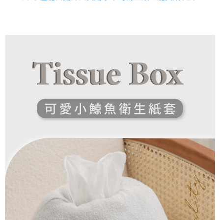
法說明評估內容。
付款後全家取貨
【繳款方式說明】
1.分期款項不併入電信帳單，「大哥付你分期」於每月結算日後寄送繳費提
每筆NT$100，滿NT$999(含以上)免運費
醒簡訊。
2.透過簡訊連結打開帳單後，可選擇「超商條碼／台灣大直營門市／銀行轉
7-11取貨付款
帳／街口支付／iPASS MONEY」等通路繳費。
每筆NT$100，滿NT$1,200(含以上)免運費
【注意事項】
付款後7-11取貨
1.本服務係由「台灣大哥大股份有限公司」（以下簡稱本公司）所提供，讓
用戶於交易時，得透過本服務購買商品或服務，並由商店將買賣／分期付款
每筆NT$100，滿NT$999(含以上)免運費
買賣價金債權讓與本公司後，依約使用本公司帳單繳交帳款。
2.基於同意付款使用「大哥付你分期」之契約關係目的，商店將以您的個人
宅配
資料（包含姓名、電話或地址）提供予台灣大哥大進項蒐集、處理及利用，
由本公司與您本人進行分期帳單所需資料之確認、核對及更正。
每筆NT$100，滿NT$1,000(含以上)免運費
3.完整用戶服務條款，請詳閱以下連結：
https://oppay.tw/userRule
離島宅配
每筆NT$220，滿NT$2,000(含以上)免運費
貨到付款
每筆NT$150，滿NT$1,200(含以上)免運費
國家/地區配送
查看運費