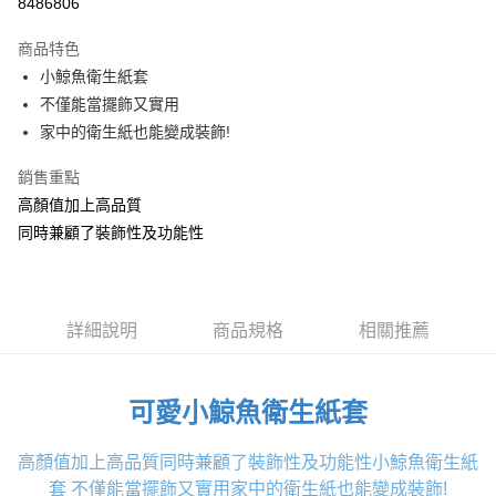
8486806
3 期 0 利率 每期
NT$426
21家銀行
商品特色
6 期 0 利率 每期
NT$213
21家銀行
合作金庫商業銀行
第一商業銀行
小鯨魚衛生紙套
華南商業銀行
彰化商業銀行
合作金庫商業銀行
第一商業銀行
超商取貨付款
不僅能當擺飾又實用
上海商業儲蓄銀行
台北富邦商業銀行
華南商業銀行
彰化商業銀行
國泰世華商業銀行
兆豐國際商業銀行
家中的衛生紙也能變成裝飾!
LINE Pay
上海商業儲蓄銀行
台北富邦商業銀行
臺灣中小企業銀行
台中商業銀行
國泰世華商業銀行
兆豐國際商業銀行
銷售重點
匯豐（台灣）商業銀行
華泰商業銀行
Apple Pay
臺灣中小企業銀行
台中商業銀行
聯邦商業銀行
遠東國際商業銀行
高顏值加上高品質
匯豐（台灣）商業銀行
華泰商業銀行
街口支付
元大商業銀行
永豐商業銀行
同時兼顧了裝飾性及功能性
聯邦商業銀行
遠東國際商業銀行
玉山商業銀行
星展（台灣）商業銀行
元大商業銀行
永豐商業銀行
悠遊付
台新國際商業銀行
中國信託商業銀行
玉山商業銀行
星展（台灣）商業銀行
台灣樂天信用卡公司
台新國際商業銀行
中國信託商業銀行
大哥付你分期
台灣樂天信用卡公司
詳細說明
商品規格
相關推薦
相關說明
【大哥付你分期使用說明】
貨到付款
1.本服務由台灣大哥大提供，台灣大哥大用戶可立即使用無須另外申請。
2.付款方式選擇「大哥付你分期」，訂單成立後會自動跳轉到大哥付的交易
可愛小鯨魚衛生紙套
流程，驗證手機門號後，選擇欲分期的期數、繳款截止日，確認付款後即完
運送方式
成交易。
3.實際核准額度、可分期數及費用金額請依後續交易確認頁面所載為準。
高顏值加上高品質同時兼顧了裝飾性及功能性小鯨魚衛生紙
全家取貨付款
4.訂單成立30分鐘內，如未前往確認交易或遇審核未通過，訂單將自動取
套 不僅能當擺飾又實用家中的衛生紙也能變成裝飾!
每筆NT$100，滿NT$1,200(含以上)免運費
消。如遇「轉專審核」未通過狀況，表示未達大哥付你分期系統評分，恕無