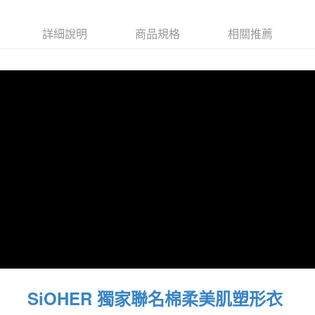
台灣樂天信用卡公司
相關說明
【大哥付你分期使用說明】
詳細說明
商品規格
相關推薦
貨到付款
1.本服務由台灣大哥大提供，台灣大哥大用戶可立即使用無須另外申請。
2.付款方式選擇「大哥付你分期」，訂單成立後會自動跳轉到大哥付的交易
流程，驗證手機門號後，選擇欲分期的期數、繳款截止日，確認付款後即完
運送方式
成交易。
3.實際核准額度、可分期數及費用金額請依後續交易確認頁面所載為準。
全家取貨付款
4.訂單成立30分鐘內，如未前往確認交易或遇審核未通過，訂單將自動取
每筆NT$100，滿NT$1,200(含以上)免運費
消。如遇「轉專審核」未通過狀況，表示未達大哥付你分期系統評分，恕無
法說明評估內容。
付款後全家取貨
【繳款方式說明】
1.分期款項不併入電信帳單，「大哥付你分期」於每月結算日後寄送繳費提
每筆NT$100，滿NT$999(含以上)免運費
醒簡訊。
2.透過簡訊連結打開帳單後，可選擇「超商條碼／台灣大直營門市／銀行轉
7-11取貨付款
帳／街口支付／iPASS MONEY」等通路繳費。
每筆NT$100，滿NT$1,200(含以上)免運費
【注意事項】
付款後7-11取貨
1.本服務係由「台灣大哥大股份有限公司」（以下簡稱本公司）所提供，讓
用戶於交易時，得透過本服務購買商品或服務，並由商店將買賣／分期付款
每筆NT$100，滿NT$999(含以上)免運費
買賣價金債權讓與本公司後，依約使用本公司帳單繳交帳款。
2.基於同意付款使用「大哥付你分期」之契約關係目的，商店將以您的個人
宅配
資料（包含姓名、電話或地址）提供予台灣大哥大進項蒐集、處理及利用，
SiOHER 獨家聯名棉柔美肌塑形衣
由本公司與您本人進行分期帳單所需資料之確認、核對及更正。
每筆NT$100，滿NT$1,000(含以上)免運費
3.完整用戶服務條款，請詳閱以下連結：
https://oppay.tw/userRule