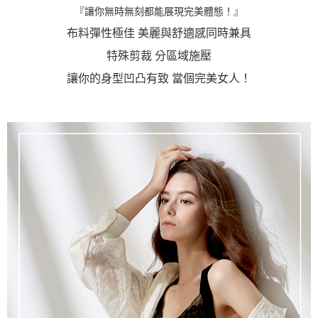
『讓你無時無刻都能展現完美體態！』
離島宅配
每筆NT$220，滿NT$2,000(含以上)免運費
布料彈性極佳 美麗與舒適感同時兼具
特殊剪裁 分區域施壓
貨到付款
每筆NT$150，滿NT$1,200(含以上)免運費
讓你的身型凹凸有致 當個完美女人！
國家/地區配送
查看運費