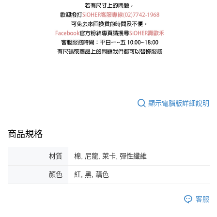
顯示電腦版詳細說明
商品規格
材質
棉, 尼龍, 萊卡, 彈性纖維
顏色
紅, 黑, 藕色
客服