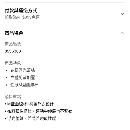
付款與運送方式
超取滿NT$999免運
付款方式
商品特色
信用卡一次付款
商品編號
信用卡分期付款
8596383
3 期 0 利率 每期
NT$626
21家銀行
商品特色
6 期 0 利率 每期
NT$313
21家銀行
合作金庫商業銀行
第一商業銀行
花樣浮光蕾絲
華南商業銀行
彰化商業銀行
合作金庫商業銀行
第一商業銀行
超商取貨付款
立體剪裁加壓
上海商業儲蓄銀行
台北富邦商業銀行
華南商業銀行
彰化商業銀行
國泰世華商業銀行
兆豐國際商業銀行
性感M型曲線杯
LINE Pay
上海商業儲蓄銀行
台北富邦商業銀行
臺灣中小企業銀行
台中商業銀行
國泰世華商業銀行
兆豐國際商業銀行
銷售重點
匯豐（台灣）商業銀行
華泰商業銀行
Apple Pay
臺灣中小企業銀行
台中商業銀行
聯邦商業銀行
遠東國際商業銀行
• M型曲線杯+棉柔外衣設計
匯豐（台灣）商業銀行
華泰商業銀行
街口支付
元大商業銀行
永豐商業銀行
• 布料彈性極佳，運動中伸展也不緊勒
聯邦商業銀行
遠東國際商業銀行
玉山商業銀行
星展（台灣）商業銀行
元大商業銀行
永豐商業銀行
• 浮光蕾絲，若隱若現最性感
悠遊付
台新國際商業銀行
中國信託商業銀行
玉山商業銀行
星展（台灣）商業銀行
台灣樂天信用卡公司
台新國際商業銀行
中國信託商業銀行
大哥付你分期