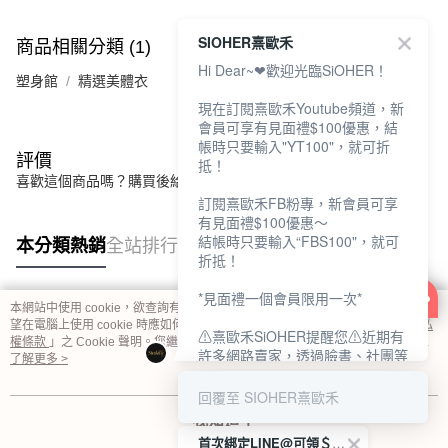
SIOHER熹歐禾
商品相關分類 (1)
Hi Dear~❤歡迎光臨SiOHER！
塑身館
精選美體衣
現在訂閱熹歐禾Youtube頻道，新
會員可享有見面禮$100優惠，結
帳時只要輸入"YT100"，就可折
評價
抵！
喜歡這個商品嗎？購買後給他一個好評吧
訂閱熹歐禾FB粉專，新會員可享
有見面禮$100優惠～
結帳時只要輸入“FBS100"，就可
本分類熱銷
全站排行
折抵！
*見面禮一個會員限用一次*
本網站中使用 cookie，欲查詢有關本網站使用 cookie 方式之詳情，及若您不希
熱門標籤
望在電腦上使用 cookie 時應如何變更電腦的 cookie 設定，請參閱本網站「
隱私
⚠熹歐禾SiOHER提醒您⚠近期有
權條款
」之 Cookie 聲明。您繼續使用本網站即表示您同意本公司得按本網站使
許多網路賣家，透過臉書、社團等
用條款之 Cookie 聲明使用 cookie。
了解更多 >
網路社群，假借『熹歐禾
SiOHER』品牌授權、或有內部管
回覆至 SIOHER熹歐禾
道取得低價內衣價格等手段，造成
我知道了
消費者上當及受害。
首次綁定LINE@可領＄100折扣優惠