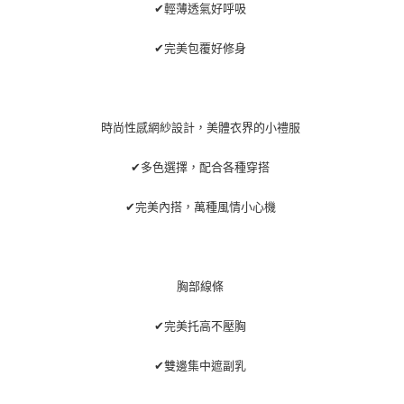
每筆NT$220，滿NT$2,000(含以上)免運費
✔輕薄透氣好呼吸
貨到付款
✔完美包覆好修身
每筆NT$150，滿NT$1,200(含以上)免運費
國家/地區配送
查看運費
時尚性感網紗設計，美體衣界的小禮服
✔多色選擇，配合各種穿搭
✔完美內搭，萬種風情小心機
胸部線條
✔完美托高不壓胸
✔雙邊集中遮副乳