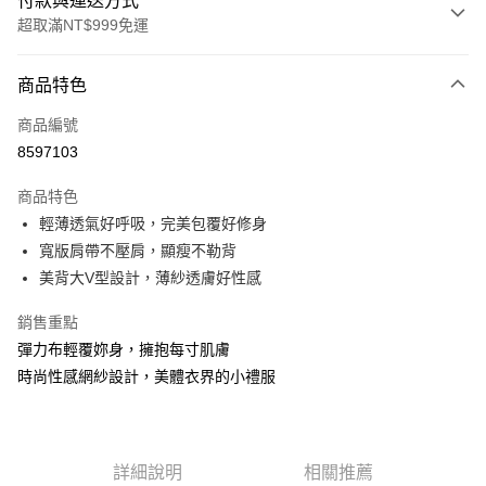
付款與運送方式
超取滿NT$999免運
付款方式
商品特色
信用卡一次付款
商品編號
信用卡分期付款
8597103
3 期 0 利率 每期
NT$660
21家銀行
商品特色
6 期 0 利率 每期
NT$330
21家銀行
合作金庫商業銀行
第一商業銀行
輕薄透氣好呼吸，完美包覆好修身
華南商業銀行
彰化商業銀行
合作金庫商業銀行
第一商業銀行
超商取貨付款
寬版肩帶不壓肩，顯瘦不勒背
上海商業儲蓄銀行
台北富邦商業銀行
華南商業銀行
彰化商業銀行
國泰世華商業銀行
兆豐國際商業銀行
美背大V型設計，薄紗透膚好性感
LINE Pay
上海商業儲蓄銀行
台北富邦商業銀行
臺灣中小企業銀行
台中商業銀行
國泰世華商業銀行
兆豐國際商業銀行
銷售重點
匯豐（台灣）商業銀行
華泰商業銀行
Apple Pay
臺灣中小企業銀行
台中商業銀行
聯邦商業銀行
遠東國際商業銀行
彈力布輕覆妳身，擁抱每寸肌膚
匯豐（台灣）商業銀行
華泰商業銀行
街口支付
元大商業銀行
永豐商業銀行
時尚性感網紗設計，美體衣界的小禮服
聯邦商業銀行
遠東國際商業銀行
玉山商業銀行
星展（台灣）商業銀行
元大商業銀行
永豐商業銀行
悠遊付
台新國際商業銀行
中國信託商業銀行
玉山商業銀行
星展（台灣）商業銀行
台灣樂天信用卡公司
台新國際商業銀行
中國信託商業銀行
大哥付你分期
台灣樂天信用卡公司
詳細說明
相關推薦
相關說明