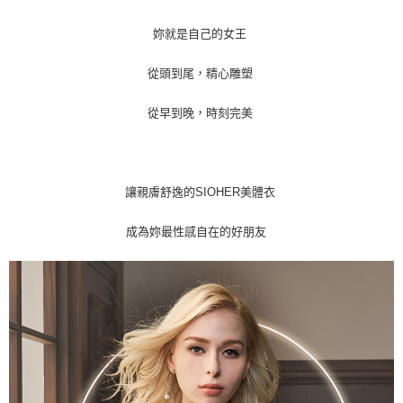
妳就是自己的女王
從頭到尾，精心雕塑
從早到晚，時刻完美
讓親膚舒逸的SIOHER美體衣
成為妳最性感自在的好朋友