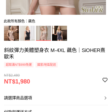
此款所有顏色：藕色
斜紋彈力美體塑身衣 M-4XL 藕色｜SiOHER熹
歐禾
超取滿NT$999免運
國家/地區配送
NT$2,480
NT$1,980
請選擇商品選項