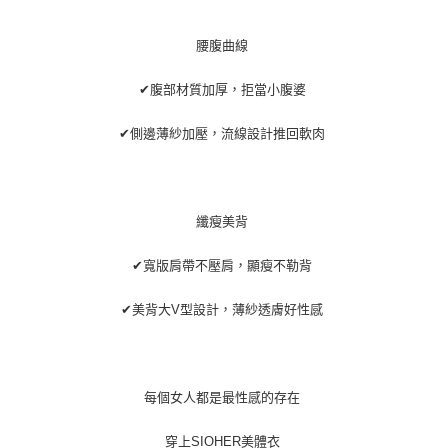
腰腹曲線
✔腹部材質加厚，拒當小腹婆
✔側邊薄紗加壓，流線設計推回軟肉
纖瘦美背
✔寬版肩帶不壓肩，顯瘦不勒背
✔美背大V型設計，薄紗透膚好性感
每個女人都是最性感的存在
穿上SIOHER美體衣