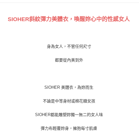
【大哥付你分期使用說明】
貨到付款
1.本服務由台灣大哥大提供，台灣大哥大用戶可立即使用無須另外申請。
2.付款方式選擇「大哥付你分期」，訂單成立後會自動跳轉到大哥付的交易
SIOHER斜紋彈力美體衣，喚醒妳心中的性感女人
流程，驗證手機門號後，選擇欲分期的期數、繳款截止日，確認付款後即完
運送方式
成交易。
3.實際核准額度、可分期數及費用金額請依後續交易確認頁面所載為準。
全家取貨付款
4.訂單成立30分鐘內，如未前往確認交易或遇審核未通過，訂單將自動取
每筆NT$100，滿NT$1,200(含以上)免運費
消。如遇「轉專審核」未通過狀況，表示未達大哥付你分期系統評分，恕無
身為女人，不管任何尺寸
法說明評估內容。
付款後全家取貨
【繳款方式說明】
1.分期款項不併入電信帳單，「大哥付你分期」於每月結算日後寄送繳費提
都要從內美到外
每筆NT$100，滿NT$999(含以上)免運費
醒簡訊。
2.透過簡訊連結打開帳單後，可選擇「超商條碼／台灣大直營門市／銀行轉
7-11取貨付款
帳／街口支付／iPASS MONEY」等通路繳費。
每筆NT$100，滿NT$1,200(含以上)免運費
【注意事項】
SIOHER 美體衣，為妳而生
付款後7-11取貨
1.本服務係由「台灣大哥大股份有限公司」（以下簡稱本公司）所提供，讓
用戶於交易時，得透過本服務購買商品或服務，並由商店將買賣／分期付款
不論是中等身材或棉花糖女孩
每筆NT$100，滿NT$999(含以上)免運費
買賣價金債權讓與本公司後，依約使用本公司帳單繳交帳款。
2.基於同意付款使用「大哥付你分期」之契約關係目的，商店將以您的個人
宅配
SIOHER都能雕塑妳獨一無二的女人味
資料（包含姓名、電話或地址）提供予台灣大哥大進項蒐集、處理及利用，
由本公司與您本人進行分期帳單所需資料之確認、核對及更正。
每筆NT$100，滿NT$1,000(含以上)免運費
3.完整用戶服務條款，請詳閱以下連結：
https://oppay.tw/userRule
彈力布輕覆妳身，擁抱每寸肌膚
離島宅配