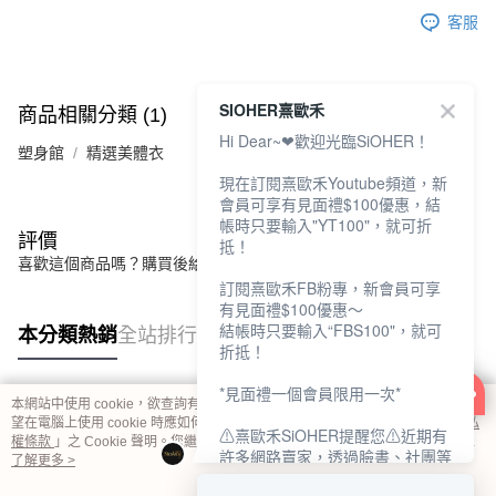
客服
SIOHER熹歐禾
商品相關分類 (1)
Hi Dear~❤歡迎光臨SiOHER！
塑身館
精選美體衣
現在訂閱熹歐禾Youtube頻道，新
會員可享有見面禮$100優惠，結
帳時只要輸入"YT100"，就可折
評價
抵！
喜歡這個商品嗎？購買後給他一個好評吧
訂閱熹歐禾FB粉專，新會員可享
有見面禮$100優惠～
結帳時只要輸入“FBS100"，就可
本分類熱銷
全站排行
折抵！
*見面禮一個會員限用一次*
本網站中使用 cookie，欲查詢有關本網站使用 cookie 方式之詳情，及若您不希
熱門標籤
望在電腦上使用 cookie 時應如何變更電腦的 cookie 設定，請參閱本網站「
隱私
⚠熹歐禾SiOHER提醒您⚠近期有
權條款
」之 Cookie 聲明。您繼續使用本網站即表示您同意本公司得按本網站使
許多網路賣家，透過臉書、社團等
用條款之 Cookie 聲明使用 cookie。
了解更多 >
網路社群，假借『熹歐禾