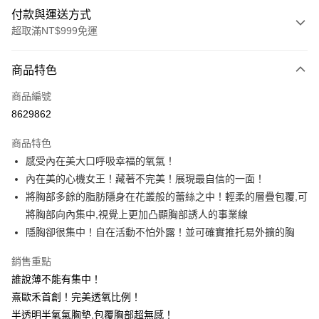
付款與運送方式
超取滿NT$999免運
付款方式
商品特色
信用卡一次付款
商品編號
信用卡分期付款
8629862
3 期 0 利率 每期
NT$460
21家銀行
商品特色
6 期 0 利率 每期
NT$230
21家銀行
合作金庫商業銀行
第一商業銀行
感受內在美大口呼吸幸福的氧氣！
華南商業銀行
彰化商業銀行
合作金庫商業銀行
第一商業銀行
超商取貨付款
內在美的心機女王！藏著不完美！展現最自信的一面！
上海商業儲蓄銀行
台北富邦商業銀行
華南商業銀行
彰化商業銀行
國泰世華商業銀行
兆豐國際商業銀行
將胸部多餘的脂肪隱身在花叢般的蕾絲之中！輕柔的層疊包覆,可
LINE Pay
上海商業儲蓄銀行
台北富邦商業銀行
臺灣中小企業銀行
台中商業銀行
將胸部向內集中,視覺上更加凸顯胸部誘人的事業線
國泰世華商業銀行
兆豐國際商業銀行
匯豐（台灣）商業銀行
華泰商業銀行
Apple Pay
臺灣中小企業銀行
台中商業銀行
隱胸卻很集中！自在活動不怕外露！並可確實推托易外擴的胸
聯邦商業銀行
遠東國際商業銀行
匯豐（台灣）商業銀行
華泰商業銀行
街口支付
元大商業銀行
永豐商業銀行
銷售重點
聯邦商業銀行
遠東國際商業銀行
玉山商業銀行
星展（台灣）商業銀行
元大商業銀行
永豐商業銀行
誰說薄不能有集中！
悠遊付
台新國際商業銀行
中國信託商業銀行
玉山商業銀行
星展（台灣）商業銀行
熹歐禾首創！完美透氧比例！
台灣樂天信用卡公司
台新國際商業銀行
中國信託商業銀行
大哥付你分期
半透明半氧氣胸墊,包覆胸部超無感！