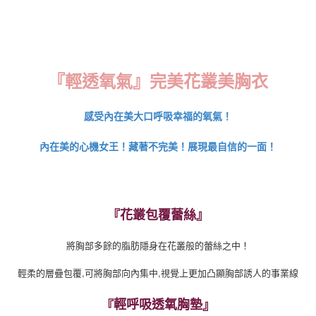
每筆NT$220，滿NT$2,000(含以上)免運費
貨到付款
每筆NT$150，滿NT$1,200(含以上)免運費
『輕透氧氣』完美花
叢
美胸衣
國家/地區配送
查看運費
感受內在美大口呼吸幸福的氧氣！
內在美的心機女王！
藏著不完美！展現最自信的一面！
『
花叢包覆蕾絲』
將胸部多餘的脂肪隱身在花叢般的蕾絲之中！
輕柔的層疊包覆,可將胸部向內集中,視覺上更加凸顯胸部誘人的事業線
輕呼吸透氧胸墊
『
』