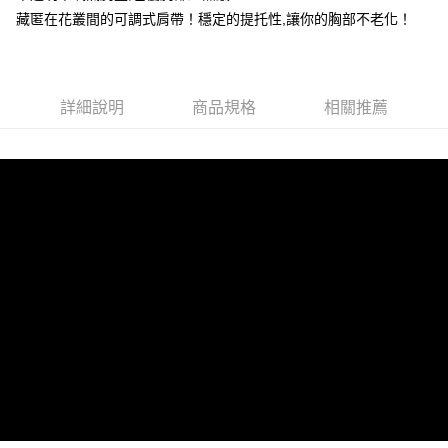
台灣樂天信用卡公司
相關說明
藏匿在花叢間的可調式肩帶！穩定的提托性,讓你的胸部不老化！
【大哥付你分期使用說明】
貨到付款
1.本服務由台灣大哥大提供，台灣大哥大用戶可立即使用無須另外申請。
2.付款方式選擇「大哥付你分期」，訂單成立後會自動跳轉到大哥付的交易
流程，驗證手機門號後，選擇欲分期的期數、繳款截止日，確認付款後即完
運送方式
成交易。
詳細說明
商品規格
相關推薦
3.實際核准額度、可分期數及費用金額請依後續交易確認頁面所載為準。
全家取貨付款
4.訂單成立30分鐘內，如未前往確認交易或遇審核未通過，訂單將自動取
每筆NT$100，滿NT$1,200(含以上)免運費
消。如遇「轉專審核」未通過狀況，表示未達大哥付你分期系統評分，恕無
法說明評估內容。
付款後全家取貨
【繳款方式說明】
1.分期款項不併入電信帳單，「大哥付你分期」於每月結算日後寄送繳費提
每筆NT$100，滿NT$999(含以上)免運費
醒簡訊。
2.透過簡訊連結打開帳單後，可選擇「超商條碼／台灣大直營門市／銀行轉
7-11取貨付款
帳／街口支付／iPASS MONEY」等通路繳費。
每筆NT$100，滿NT$1,200(含以上)免運費
【注意事項】
付款後7-11取貨
1.本服務係由「台灣大哥大股份有限公司」（以下簡稱本公司）所提供，讓
用戶於交易時，得透過本服務購買商品或服務，並由商店將買賣／分期付款
每筆NT$100，滿NT$999(含以上)免運費
買賣價金債權讓與本公司後，依約使用本公司帳單繳交帳款。
2.基於同意付款使用「大哥付你分期」之契約關係目的，商店將以您的個人
宅配
資料（包含姓名、電話或地址）提供予台灣大哥大進項蒐集、處理及利用，
由本公司與您本人進行分期帳單所需資料之確認、核對及更正。
每筆NT$100，滿NT$1,000(含以上)免運費
3.完整用戶服務條款，請詳閱以下連結：
https://oppay.tw/userRule
離島宅配