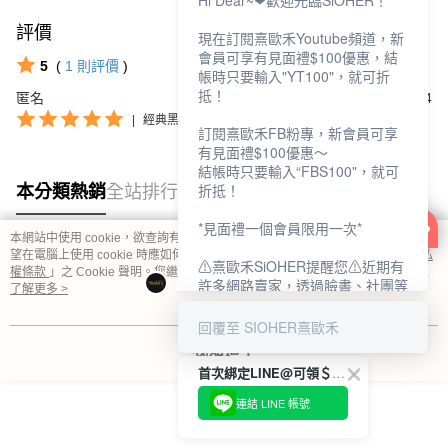
Hi Dear~❤歡迎光臨SiOHER！
評價
查看全部
現在訂閱熹歐禾Youtube頻道，新
會員可享有見面禮$100優惠，結
5
(
1
則評價
)
帳時只要輸入"YT100"，就可折
抵！
匿名
2024/05/14
|
經典黑/2L
訂閱熹歐禾FB粉專，新會員可享
有見面禮$100優惠～
結帳時只要輸入“FBS100"，就可
折抵！
本分類熱銷
全站排行
*見面禮一個會員限用一次*
本網站中使用 cookie，欲查詢有關本網站使用 cookie 方式之詳情，及若您不希
望在電腦上使用 cookie 時應如何變更電腦的 cookie 設定，請參閱本網站「
隱私
⚠熹歐禾SiOHER提醒您⚠近期有
熱門標籤
權條款
」之 Cookie 聲明。您繼續使用本網站即表示您同意本公司得按本網站使
許多網路賣家，透過臉書、社團等
用條款之 Cookie 聲明使用 cookie。
了解更多 >
網路社群，假借『熹歐禾
SiOHER』品牌授權、或有內部管
回覆至 SIOHER熹歐禾
道取得低價內衣價格等手段，造成
我知道了
消費者上當及受害。
首次綁定LINE@可領＄100折扣優惠
如有疑慮請至官網先訂單查尋如
連結 LINE 帳號
〝TM / TS / TG〞開頭,都是我們
官網的訂單,才是官網下單編號唷!!