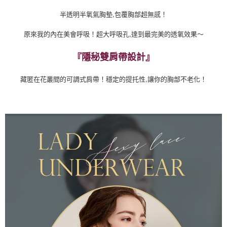
半透明半氧氣胸墊,包覆胸部超無感！
原來我的內在美會呼吸！超大呼吸孔,達到最完美的透氧效果～
隱秘雙肩帶設計
『
』
藏匿在花叢間的可調式肩帶！
穩定的提托性,讓你的胸部不老化！