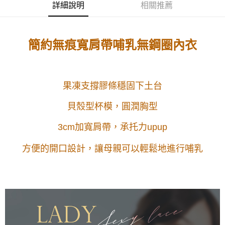
成交易。
詳細說明
相關推薦
3.實際核准額度、可分期數及費用金額請依後續交易確認頁面所載為準。
全家取貨付款
4.訂單成立30分鐘內，如未前往確認交易或遇審核未通過，訂單將自動取
每筆NT$100，滿NT$1,200(含以上)免運費
消。如遇「轉專審核」未通過狀況，表示未達大哥付你分期系統評分，恕無
法說明評估內容。
簡約無痕寬肩帶哺乳無鋼圈內衣
付款後全家取貨
【繳款方式說明】
1.分期款項不併入電信帳單，「大哥付你分期」於每月結算日後寄送繳費提
每筆NT$100，滿NT$999(含以上)免運費
醒簡訊。
2.透過簡訊連結打開帳單後，可選擇「超商條碼／台灣大直營門市／銀行轉
7-11取貨付款
帳／街口支付／iPASS MONEY」等通路繳費。
果凍支撐膠條穩固下土台
每筆NT$100，滿NT$1,200(含以上)免運費
【注意事項】
貝殼型杯模，圓潤胸型
付款後7-11取貨
1.本服務係由「台灣大哥大股份有限公司」（以下簡稱本公司）所提供，讓
用戶於交易時，得透過本服務購買商品或服務，並由商店將買賣／分期付款
每筆NT$100，滿NT$999(含以上)免運費
3cm加寬肩帶，承托力upup
買賣價金債權讓與本公司後，依約使用本公司帳單繳交帳款。
2.基於同意付款使用「大哥付你分期」之契約關係目的，商店將以您的個人
宅配
資料（包含姓名、電話或地址）提供予台灣大哥大進項蒐集、處理及利用，
方便的開口設計，
讓母親可以輕鬆地進行哺乳
由本公司與您本人進行分期帳單所需資料之確認、核對及更正。
每筆NT$100，滿NT$1,000(含以上)免運費
3.完整用戶服務條款，請詳閱以下連結：
https://oppay.tw/userRule
離島宅配
每筆NT$220，滿NT$2,000(含以上)免運費
貨到付款
每筆NT$150，滿NT$1,200(含以上)免運費