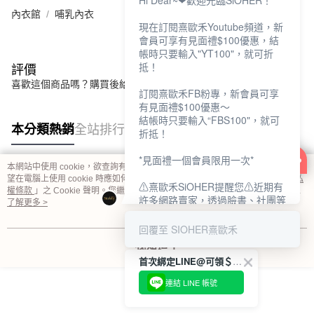
Hi Dear~❤歡迎光臨SiOHER！
內衣館
哺乳內衣
現在訂閱熹歐禾Youtube頻道，新
會員可享有見面禮$100優惠，結
帳時只要輸入"YT100"，就可折
抵！
評價
喜歡這個商品嗎？購買後給他一個好評吧
訂閱熹歐禾FB粉專，新會員可享
有見面禮$100優惠～
結帳時只要輸入“FBS100"，就可
本分類熱銷
全站排行
折抵！
*見面禮一個會員限用一次*
本網站中使用 cookie，欲查詢有關本網站使用 cookie 方式之詳情，及若您不希
望在電腦上使用 cookie 時應如何變更電腦的 cookie 設定，請參閱本網站「
隱私
熱門標籤
⚠熹歐禾SiOHER提醒您⚠近期有
權條款
」之 Cookie 聲明。您繼續使用本網站即表示您同意本公司得按本網站使
許多網路賣家，透過臉書、社團等
用條款之 Cookie 聲明使用 cookie。
了解更多 >
網路社群，假借『熹歐禾
SiOHER』品牌授權、或有內部管
回覆至 SIOHER熹歐禾
道取得低價內衣價格等手段，造成
我知道了
消費者上當及受害。
首次綁定LINE@可領＄100折扣優惠
如有疑慮請至官網先訂單查尋如
連結 LINE 帳號
〝TM / TS / TG〞開頭,都是我們
官網的訂單,才是官網下單編號唷!!