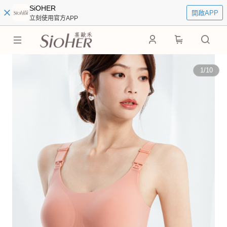
SiOHER
開啟APP
立刻使用官方APP
0
1
/
10