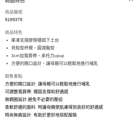
商品特色
信用卡一次付款
商品編號
信用卡分期付款
9189379
3 期 0 利率 每期
NT$360
21家銀行
商品特色
6 期 0 利率 每期
NT$180
21家銀行
合作金庫商業銀行
第一商業銀行
果凍支撐膠條穩固下土台
華南商業銀行
彰化商業銀行
合作金庫商業銀行
第一商業銀行
超商取貨付款
貝殼型杯模，圓潤胸型
上海商業儲蓄銀行
台北富邦商業銀行
華南商業銀行
彰化商業銀行
國泰世華商業銀行
兆豐國際商業銀行
3cm加寬肩帶，承托力upup
LINE Pay
上海商業儲蓄銀行
台北富邦商業銀行
臺灣中小企業銀行
台中商業銀行
方便的開口設計，讓母親可以輕鬆地進行哺乳
國泰世華商業銀行
兆豐國際商業銀行
匯豐（台灣）商業銀行
華泰商業銀行
Apple Pay
臺灣中小企業銀行
台中商業銀行
聯邦商業銀行
遠東國際商業銀行
銷售重點
匯豐（台灣）商業銀行
華泰商業銀行
街口支付
元大商業銀行
永豐商業銀行
方便的開口設計: 讓母親可以輕鬆地進行哺乳
聯邦商業銀行
遠東國際商業銀行
玉山商業銀行
星展（台灣）商業銀行
元大商業銀行
永豐商業銀行
可調整寬肩帶: 穩固支撐和舒適感
悠遊付
台新國際商業銀行
中國信託商業銀行
玉山商業銀行
星展（台灣）商業銀行
無鋼圈設計:避免不必要的壓迫
台灣樂天信用卡公司
台新國際商業銀行
中國信託商業銀行
大哥付你分期
柔軟舒適的面料: 呵護母親使肌膚得到良好的舒適感
台灣樂天信用卡公司
相關說明
時尚無痕設計: 有助於更好地搭配服裝
【大哥付你分期使用說明】
貨到付款
1.本服務由台灣大哥大提供，台灣大哥大用戶可立即使用無須另外申請。
2.付款方式選擇「大哥付你分期」，訂單成立後會自動跳轉到大哥付的交易
流程，驗證手機門號後，選擇欲分期的期數、繳款截止日，確認付款後即完
運送方式