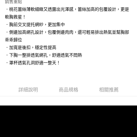
銷售重點
台灣樂天信用卡公司
台新國際商業銀行
中國信託商業銀行
大哥付你分期
．桃花蕾絲薄軟細緻又透露出光澤感，蕾絲加高的包覆設計，更是
台灣樂天信用卡公司
相關說明
軟胸救星！
【大哥付你分期使用說明】
．胸前交叉提托網紗，更加集中
貨到付款
1.本服務由台灣大哥大提供，台灣大哥大用戶可立即使用無須另外申請。
2.付款方式選擇「大哥付你分期」，訂單成立後會自動跳轉到大哥付的交易
．側邊加高網孔設計，包覆側邊肉肉，還可輕易排出熱氣並幫胸部
流程，驗證手機門號後，選擇欲分期的期數、繳款截止日，確認付款後即完
乖乖歸位
運送方式
成交易。
．加寬是後扣，穩定性提高
3.實際核准額度、可分期數及費用金額請依後續交易確認頁面所載為準。
全家取貨付款
4.訂單成立30分鐘內，如未前往確認交易或遇審核未通過，訂單將自動取
．下胸一整排透氣網孔，舒適透氣不悶熱
每筆NT$100，滿NT$1,200(含以上)免運費
消。如遇「轉專審核」未通過狀況，表示未達大哥付你分期系統評分，恕無
．罩杯透氣孔洞舒適一整天！
法說明評估內容。
付款後全家取貨
【繳款方式說明】
1.分期款項不併入電信帳單，「大哥付你分期」於每月結算日後寄送繳費提
每筆NT$100，滿NT$999(含以上)免運費
醒簡訊。
2.透過簡訊連結打開帳單後，可選擇「超商條碼／台灣大直營門市／銀行轉
7-11取貨付款
詳細說明
商品規格
相關推薦
帳／街口支付／iPASS MONEY」等通路繳費。
每筆NT$100，滿NT$1,200(含以上)免運費
【注意事項】
付款後7-11取貨
1.本服務係由「台灣大哥大股份有限公司」（以下簡稱本公司）所提供，讓
用戶於交易時，得透過本服務購買商品或服務，並由商店將買賣／分期付款
每筆NT$100，滿NT$999(含以上)免運費
買賣價金債權讓與本公司後，依約使用本公司帳單繳交帳款。
2.基於同意付款使用「大哥付你分期」之契約關係目的，商店將以您的個人
宅配
資料（包含姓名、電話或地址）提供予台灣大哥大進項蒐集、處理及利用，
由本公司與您本人進行分期帳單所需資料之確認、核對及更正。
每筆NT$100，滿NT$1,000(含以上)免運費