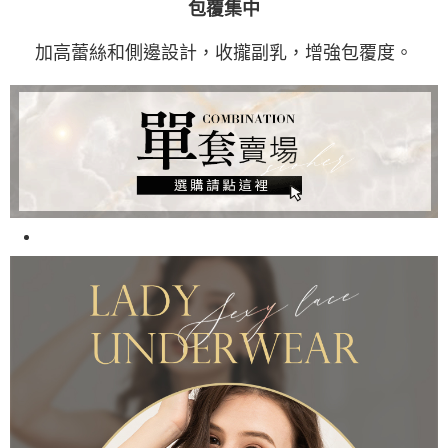
包覆集中
加高蕾絲和側邊設計，收攏副乳，增強包覆度。