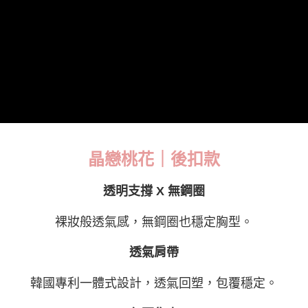
3.完整用戶服務條款，請詳閱以下連結：
https://oppay.tw/userRule
離島宅配
每筆NT$220，滿NT$2,000(含以上)免運費
貨到付款
每筆NT$150，滿NT$1,200(含以上)免運費
國家/地區配送
查看運費
晶戀桃花｜後扣款
透明支撐 X 無鋼圈
裸妝般透氣感，無鋼圈也穩定胸型。
透氣肩帶
韓國專利一體式設計，透氣回塑，包覆穩定。