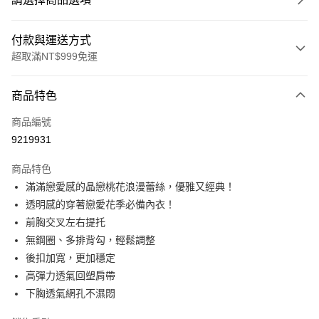
付款與運送方式
超取滿NT$999免運
付款方式
商品特色
信用卡一次付款
商品編號
信用卡分期付款
9219931
3 期 0 利率 每期
NT$426
21家銀行
商品特色
6 期 0 利率 每期
NT$213
21家銀行
合作金庫商業銀行
第一商業銀行
滿滿戀愛感的晶戀桃花浪漫蕾絲，優雅又經典！
華南商業銀行
彰化商業銀行
合作金庫商業銀行
第一商業銀行
超商取貨付款
透明感的穿著戀愛花季必備內衣！
上海商業儲蓄銀行
台北富邦商業銀行
華南商業銀行
彰化商業銀行
國泰世華商業銀行
兆豐國際商業銀行
前胸交叉左右提托
LINE Pay
上海商業儲蓄銀行
台北富邦商業銀行
臺灣中小企業銀行
台中商業銀行
無鋼圈、多排背勾，輕鬆調整
國泰世華商業銀行
兆豐國際商業銀行
匯豐（台灣）商業銀行
華泰商業銀行
Apple Pay
臺灣中小企業銀行
台中商業銀行
後扣加寬，更加穩定
聯邦商業銀行
遠東國際商業銀行
匯豐（台灣）商業銀行
華泰商業銀行
高彈力透氣回塑肩帶
街口支付
元大商業銀行
永豐商業銀行
聯邦商業銀行
遠東國際商業銀行
下胸透氣網孔不濕悶
玉山商業銀行
星展（台灣）商業銀行
元大商業銀行
永豐商業銀行
悠遊付
台新國際商業銀行
中國信託商業銀行
玉山商業銀行
星展（台灣）商業銀行