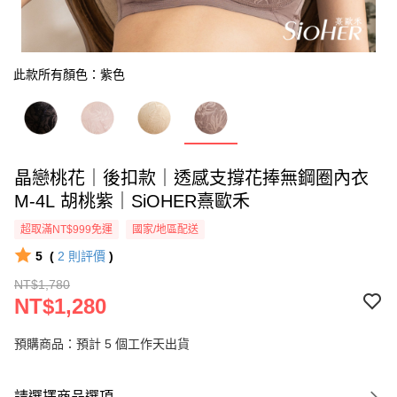
此款所有顏色：紫色
晶戀桃花｜後扣款｜透感支撐花捧無鋼圈內衣
M-4L 胡桃紫｜SiOHER熹歐禾
超取滿NT$999免運
國家/地區配送
5
(
2
則評價
)
NT$1,780
NT$1,280
預購商品：預計 5 個工作天出貨
請選擇商品選項