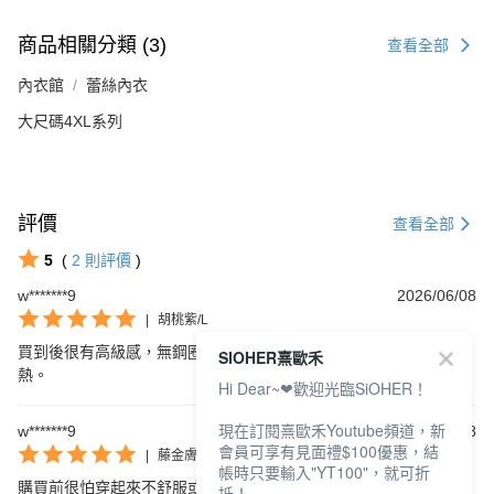
商品相關分類 (3)
查看全部
內衣館
蕾絲內衣
大尺碼4XL系列
評價
查看全部
5
(
2
則評價
)
w*******9
2026/06/08
|
胡桃紫/L
買到後很有高級感，無鋼圈內衣穿起來很合身又很舒服，不會很悶
SIOHER熹歐禾
熱。
Hi Dear~❤歡迎光臨SiOHER！
現在訂閱熹歐禾Youtube頻道，新
w*******9
2026/06/08
會員可享有見面禮$100優惠，結
|
藤金膚/L
帳時只要輸入"YT100"，就可折
購買前很怕穿起來不舒服或太大或太小，後來穿起來覺得很舒服、
抵！