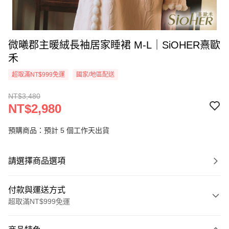
微曦郡主暖絨長袖居家睡裙 M-L｜SiOHER熹歐
禾
超取滿NT$999免運
國家/地區配送
NT$3,480
NT$2,980
預購商品：預計 5 個工作天出貨
請選擇商品選項
付款與運送方式
超取滿NT$999免運
付款方式