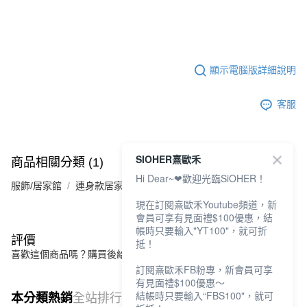
顯示電腦版詳細說明
客服
SIOHER熹歐禾
商品相關分類 (1)
Hi Dear~❤歡迎光臨SiOHER！
服飾/居家館
連身款居家裙
現在訂閱熹歐禾Youtube頻道，新
會員可享有見面禮$100優惠，結
帳時只要輸入"YT100"，就可折
評價
抵！
喜歡這個商品嗎？購買後給他一個好評吧
訂閱熹歐禾FB粉專，新會員可享
有見面禮$100優惠～
結帳時只要輸入“FBS100"，就可
本分類熱銷
全站排行