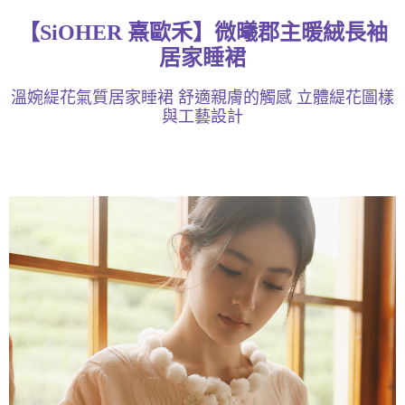
成交易。
3.實際核准額度、可分期數及費用金額請依後續交易確認頁面所載為準。
全家取貨付款
【SiOHER 熹歐禾】微曦郡主暖絨長袖
4.訂單成立30分鐘內，如未前往確認交易或遇審核未通過，訂單將自動取
每筆NT$100，滿NT$1,200(含以上)免運費
居家睡裙
消。如遇「轉專審核」未通過狀況，表示未達大哥付你分期系統評分，恕無
法說明評估內容。
付款後全家取貨
【繳款方式說明】
溫婉緹花氣質居家睡裙 舒適親膚的觸感 立體緹花圖樣
1.分期款項不併入電信帳單，「大哥付你分期」於每月結算日後寄送繳費提
每筆NT$100，滿NT$999(含以上)免運費
與工藝設計
醒簡訊。
2.透過簡訊連結打開帳單後，可選擇「超商條碼／台灣大直營門市／銀行轉
7-11取貨付款
帳／街口支付／iPASS MONEY」等通路繳費。
每筆NT$100，滿NT$1,200(含以上)免運費
【注意事項】
付款後7-11取貨
1.本服務係由「台灣大哥大股份有限公司」（以下簡稱本公司）所提供，讓
用戶於交易時，得透過本服務購買商品或服務，並由商店將買賣／分期付款
每筆NT$100，滿NT$999(含以上)免運費
買賣價金債權讓與本公司後，依約使用本公司帳單繳交帳款。
2.基於同意付款使用「大哥付你分期」之契約關係目的，商店將以您的個人
宅配
資料（包含姓名、電話或地址）提供予台灣大哥大進項蒐集、處理及利用，
由本公司與您本人進行分期帳單所需資料之確認、核對及更正。
每筆NT$100，滿NT$1,000(含以上)免運費
3.完整用戶服務條款，請詳閱以下連結：
https://oppay.tw/userRule
離島宅配
每筆NT$220，滿NT$2,000(含以上)免運費
貨到付款
每筆NT$150，滿NT$1,200(含以上)免運費