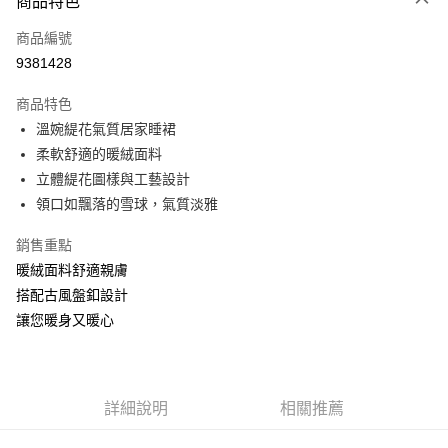
商品特色
信用卡一次付款
商品編號
信用卡分期付款
9381428
3 期 0 利率 每期
NT$993
21家銀行
商品特色
6 期 0 利率 每期
NT$496
21家銀行
合作金庫商業銀行
第一商業銀行
溫婉緹花氣質居家睡裙
華南商業銀行
彰化商業銀行
合作金庫商業銀行
第一商業銀行
超商取貨付款
柔軟舒適的暖絨面料
上海商業儲蓄銀行
台北富邦商業銀行
華南商業銀行
彰化商業銀行
國泰世華商業銀行
兆豐國際商業銀行
立體緹花圖樣與工藝設計
LINE Pay
上海商業儲蓄銀行
台北富邦商業銀行
臺灣中小企業銀行
台中商業銀行
領口如飄落的雪球，氣質淡雅
國泰世華商業銀行
兆豐國際商業銀行
匯豐（台灣）商業銀行
華泰商業銀行
Apple Pay
臺灣中小企業銀行
台中商業銀行
聯邦商業銀行
遠東國際商業銀行
銷售重點
匯豐（台灣）商業銀行
華泰商業銀行
街口支付
元大商業銀行
永豐商業銀行
暖絨面料舒適親膚
聯邦商業銀行
遠東國際商業銀行
玉山商業銀行
星展（台灣）商業銀行
元大商業銀行
永豐商業銀行
搭配古風盤釦設計
悠遊付
台新國際商業銀行
中國信託商業銀行
玉山商業銀行
星展（台灣）商業銀行
讓您暖身又暖心
台灣樂天信用卡公司
台新國際商業銀行
中國信託商業銀行
大哥付你分期
台灣樂天信用卡公司
相關說明
【大哥付你分期使用說明】
貨到付款
1.本服務由台灣大哥大提供，台灣大哥大用戶可立即使用無須另外申請。
詳細說明
相關推薦
2.付款方式選擇「大哥付你分期」，訂單成立後會自動跳轉到大哥付的交易
流程，驗證手機門號後，選擇欲分期的期數、繳款截止日，確認付款後即完
運送方式