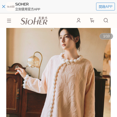
SiOHER
開啟APP
立刻使用官方APP
0
1
/
10