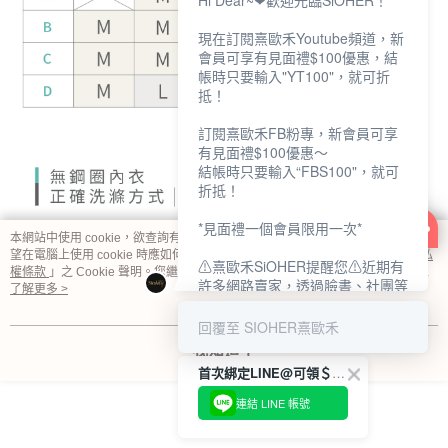
Hi Dear~❤歡迎光臨SiOHER！
現在訂閱熹歐禾Youtube頻道，新
會員可享有見面禮$100優惠，結
帳時只要輸入"YT100"，就可折
抵！
訂閱熹歐禾FB粉專，新會員可享
有見面禮$100優惠～
結帳時只要輸入“FBS100"，就可
折抵！
*見面禮一個會員限用一次*
本網站中使用 cookie，欲查詢有關本網站使用 cookie 方式之詳情，及若您不希
望在電腦上使用 cookie 時應如何變更電腦的 cookie 設定，請參閱本網站「
隱私
⚠熹歐禾SiOHER提醒您⚠近期有
權條款
」之 Cookie 聲明。您繼續使用本網站即表示您同意本公司得按本網站使
許多網路賣家，透過臉書、社團等
用條款之 Cookie 聲明使用 cookie。
了解更多 >
網路社群，假借『熹歐禾
SiOHER』品牌授權、或有內部管
回覆至 SIOHER熹歐禾
道取得低價內衣價格等手段，造成
我知道了
消費者上當及受害。
首次綁定LINE@可領＄100折扣優惠
如有疑慮請至官網先訂單查尋如
連結 LINE 帳號
〝TM / TS / TG〞開頭,都是我們
官網的訂單,才是官網下單編號唷!!