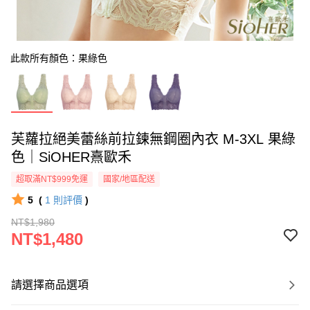
此款所有顏色：果綠色
芙蘿拉絕美蕾絲前拉鍊無鋼圈內衣 M-3XL 果綠
色｜SiOHER熹歐禾
超取滿NT$999免運
國家/地區配送
5
(
1
則評價
)
NT$1,980
NT$1,480
請選擇商品選項