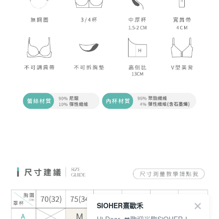
SIOHER熹歐禾