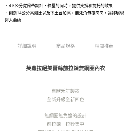
台灣樂天信用卡公司
相關說明
．4.5公分寬肩帶設計，釋壓的同時，提供支撐和提托的效果
【大哥付你分期使用說明】
．側邊14公分高測比以及下土台加高，無死角包覆肉肉，讓妳展現
貨到付款
1.本服務由台灣大哥大提供，台灣大哥大用戶可立即使用無須另外申請。
2.付款方式選擇「大哥付你分期」，訂單成立後會自動跳轉到大哥付的交易
迷人曲線
流程，驗證手機門號後，選擇欲分期的期數、繳款截止日，確認付款後即完
運送方式
成交易。
3.實際核准額度、可分期數及費用金額請依後續交易確認頁面所載為準。
全家取貨付款
4.訂單成立30分鐘內，如未前往確認交易或遇審核未通過，訂單將自動取
每筆NT$100，滿NT$1,200(含以上)免運費
消。如遇「轉專審核」未通過狀況，表示未達大哥付你分期系統評分，恕無
詳細說明
商品規格
相關推薦
法說明評估內容。
付款後全家取貨
【繳款方式說明】
1.分期款項不併入電信帳單，「大哥付你分期」於每月結算日後寄送繳費提
每筆NT$100，滿NT$999(含以上)免運費
醒簡訊。
芙蘿拉絕美蕾絲前拉鍊無鋼圈內衣
2.透過簡訊連結打開帳單後，可選擇「超商條碼／台灣大直營門市／銀行轉
7-11取貨付款
帳／街口支付／iPASS MONEY」等通路繳費。
每筆NT$100，滿NT$1,200(含以上)免運費
【注意事項】
熹歐禾訂製款
付款後7-11取貨
1.本服務係由「台灣大哥大股份有限公司」（以下簡稱本公司）所提供，讓
用戶於交易時，得透過本服務購買商品或服務，並由商店將買賣／分期付款
全新升級全新四色
每筆NT$100，滿NT$999(含以上)免運費
買賣價金債權讓與本公司後，依約使用本公司帳單繳交帳款。
2.基於同意付款使用「大哥付你分期」之契約關係目的，商店將以您的個人
宅配
資料（包含姓名、電話或地址）提供予台灣大哥大進項蒐集、處理及利用，
無鋼圈無負擔的設計
由本公司與您本人進行分期帳單所需資料之確認、核對及更正。
每筆NT$100，滿NT$1,000(含以上)免運費
前拉鍊一拉秒集中
3.完整用戶服務條款，請詳閱以下連結：
https://oppay.tw/userRule
離島宅配