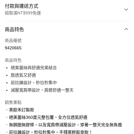
付款與運送方式
超取滿NT$999免運
付款方式
商品特色
信用卡一次付款
商品編號
信用卡分期付款
9420665
3 期 0 利率 每期
NT$493
21家銀行
商品特色
6 期 0 利率 每期
NT$246
21家銀行
合作金庫商業銀行
第一商業銀行
絕美蕾絲與舒適完美結合
華南商業銀行
彰化商業銀行
合作金庫商業銀行
第一商業銀行
超商取貨付款
既透氣又舒適
上海商業儲蓄銀行
台北富邦商業銀行
華南商業銀行
彰化商業銀行
國泰世華商業銀行
兆豐國際商業銀行
前拉鍊設計，秒拉秒集中
LINE Pay
上海商業儲蓄銀行
台北富邦商業銀行
臺灣中小企業銀行
台中商業銀行
減壓寬肩帶設計，肩膀舒適一整天
國泰世華商業銀行
兆豐國際商業銀行
匯豐（台灣）商業銀行
華泰商業銀行
Apple Pay
臺灣中小企業銀行
台中商業銀行
聯邦商業銀行
遠東國際商業銀行
銷售重點
匯豐（台灣）商業銀行
華泰商業銀行
街口支付
元大商業銀行
永豐商業銀行
．熹歐禾訂製款
聯邦商業銀行
遠東國際商業銀行
玉山商業銀行
星展（台灣）商業銀行
元大商業銀行
永豐商業銀行
．絕美蕾絲360度元整包覆，全方位透氣舒適
悠遊付
台新國際商業銀行
中國信託商業銀行
玉山商業銀行
星展（台灣）商業銀行
．無鋼圈無膠條，以及寬肩帶減壓設計，穿著一整天完全無負擔
台灣樂天信用卡公司
台新國際商業銀行
中國信託商業銀行
大哥付你分期
．前拉鍊設計，秒拉秒集中，手殘黨輕鬆穿脫！