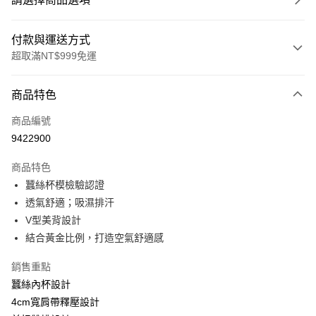
付款與運送方式
超取滿NT$999免運
付款方式
商品特色
信用卡一次付款
商品編號
信用卡分期付款
9422900
3 期 0 利率 每期
NT$626
21家銀行
商品特色
6 期 0 利率 每期
NT$313
21家銀行
合作金庫商業銀行
第一商業銀行
蠶絲杯模檢驗認證
華南商業銀行
彰化商業銀行
合作金庫商業銀行
第一商業銀行
超商取貨付款
透氣舒適；吸濕排汗
上海商業儲蓄銀行
台北富邦商業銀行
華南商業銀行
彰化商業銀行
國泰世華商業銀行
兆豐國際商業銀行
V型美背設計
LINE Pay
上海商業儲蓄銀行
台北富邦商業銀行
臺灣中小企業銀行
台中商業銀行
結合黃金比例，打造空氣舒適感
國泰世華商業銀行
兆豐國際商業銀行
匯豐（台灣）商業銀行
華泰商業銀行
Apple Pay
臺灣中小企業銀行
台中商業銀行
聯邦商業銀行
遠東國際商業銀行
銷售重點
匯豐（台灣）商業銀行
華泰商業銀行
街口支付
元大商業銀行
永豐商業銀行
蠶絲內杯設計
聯邦商業銀行
遠東國際商業銀行
玉山商業銀行
星展（台灣）商業銀行
元大商業銀行
永豐商業銀行
4cm寬肩帶釋壓設計
悠遊付
台新國際商業銀行
中國信託商業銀行
玉山商業銀行
星展（台灣）商業銀行