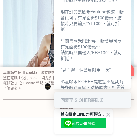
Hi Dear~❤歡迎光臨SiOHER！
現在訂閱熹歐禾Youtube頻道，新
會員可享有見面禮$100優惠，結
帳時只要輸入"YT100"，就可折
抵！
訂閱熹歐禾FB粉專，新會員可享
有見面禮$100優惠～
結帳時只要輸入“FBS100"，就可
折抵！
*見面禮一個會員限用一次*
本網站中使用 cookie，欲查詢有關本網站使用 cookie 方式之詳情，及若您不希
望在電腦上使用 cookie 時應如何變更電腦的 cookie 設定，請參閱本網站「
隱私
⚠熹歐禾SiOHER提醒您⚠近期有
權條款
」之 Cookie 聲明。您繼續使用本網站即表示您同意本公司得按本網站使
許多網路賣家，透過臉書、社團等
用條款之 Cookie 聲明使用 cookie。
了解更多 >
網路社群，假借『熹歐禾
SiOHER』品牌授權、或有內部管
回覆至 SIOHER熹歐禾
道取得低價內衣價格等手段，造成
我知道了
消費者上當及受害。
首次綁定LINE@可領＄100折扣優惠
如有疑慮請至官網先訂單查尋如
連結 LINE 帳號
〝TM / TS / TG〞開頭,都是我們
官網的訂單,才是官網下單編號唷!!