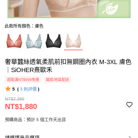
此款所有顏色：膚色
奢華蠶絲透氧柔肌前扣無鋼圈內衣 M-3XL 膚色
｜SiOHER熹歐禾
超取滿NT$999免運
國家/地區配送
5
(
3
則評價
)
NT$2,380
NT$1,880
預購商品：預計 5 個工作天出貨
請選擇商品選項