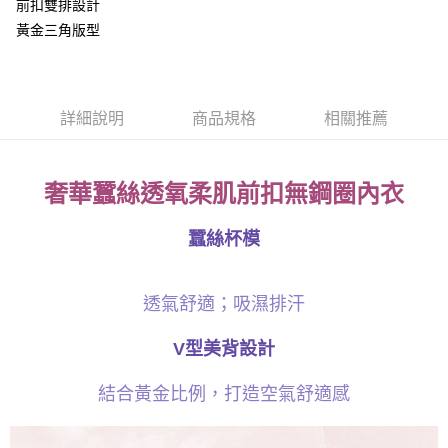
前扣雙排設計
台灣樂天信用卡公司
台新國際商業銀行
中國信託商業銀行
大哥付你分期
黃金三角版型
台灣樂天信用卡公司
相關說明
【大哥付你分期使用說明】
貨到付款
1.本服務由台灣大哥大提供，台灣大哥大用戶可立即使用無須另外申請。
2.付款方式選擇「大哥付你分期」，訂單成立後會自動跳轉到大哥付的交易
詳細說明
商品規格
相關推薦
流程，驗證手機門號後，選擇欲分期的期數、繳款截止日，確認付款後即完
運送方式
成交易。
3.實際核准額度、可分期數及費用金額請依後續交易確認頁面所載為準。
全家取貨付款
4.訂單成立30分鐘內，如未前往確認交易或遇審核未通過，訂單將自動取
奢華蠶絲透氧柔肌前扣無鋼圈內衣
每筆NT$100，滿NT$1,200(含以上)免運費
消。如遇「轉專審核」未通過狀況，表示未達大哥付你分期系統評分，恕無
法說明評估內容。
付款後全家取貨
【繳款方式說明】
蠶絲杯模
1.分期款項不併入電信帳單，「大哥付你分期」於每月結算日後寄送繳費提
每筆NT$100，滿NT$999(含以上)免運費
醒簡訊。
2.透過簡訊連結打開帳單後，可選擇「超商條碼／台灣大直營門市／銀行轉
7-11取貨付款
帳／街口支付／iPASS MONEY」等通路繳費。
透氣舒適；吸濕排汗
每筆NT$100，滿NT$1,200(含以上)免運費
【注意事項】
V型美背設計
付款後7-11取貨
1.本服務係由「台灣大哥大股份有限公司」（以下簡稱本公司）所提供，讓
用戶於交易時，得透過本服務購買商品或服務，並由商店將買賣／分期付款
每筆NT$100，滿NT$999(含以上)免運費
買賣價金債權讓與本公司後，依約使用本公司帳單繳交帳款。
結合黃金比例，打造空氣舒適感
2.基於同意付款使用「大哥付你分期」之契約關係目的，商店將以您的個人
宅配
資料（包含姓名、電話或地址）提供予台灣大哥大進項蒐集、處理及利用，
由本公司與您本人進行分期帳單所需資料之確認、核對及更正。
每筆NT$100，滿NT$1,000(含以上)免運費