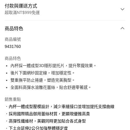
付款與運送方式
超取滿NT$999免運
付款方式
商品特色
信用卡一次付款
商品編號
信用卡分期付款
9431760
3 期 0 利率 每期
NT$360
21家銀行
商品特色
6 期 0 利率 每期
NT$180
21家銀行
合作金庫商業銀行
第一商業銀行
內杯採一體成型3D隱形提托片，提升聚攏效果。
華南商業銀行
彰化商業銀行
合作金庫商業銀行
第一商業銀行
超商取貨付款
後片下圍網紗固定線，增加穩定性。
上海商業儲蓄銀行
台北富邦商業銀行
華南商業銀行
彰化商業銀行
國泰世華商業銀行
兆豐國際商業銀行
雙重撫平防止捲邊，塑造完美胸型。
LINE Pay
上海商業儲蓄銀行
台北富邦商業銀行
臺灣中小企業銀行
台中商業銀行
全面料高彈水溶雕花蕾絲，貼合舒適零著感。
國泰世華商業銀行
兆豐國際商業銀行
匯豐（台灣）商業銀行
華泰商業銀行
Apple Pay
臺灣中小企業銀行
台中商業銀行
聯邦商業銀行
遠東國際商業銀行
銷售重點
匯豐（台灣）商業銀行
華泰商業銀行
街口支付
元大商業銀行
永豐商業銀行
．內杯一體成型壓模設計，減少車縫接口並增加提托支撐曲線
聯邦商業銀行
遠東國際商業銀行
玉山商業銀行
星展（台灣）商業銀行
元大商業銀行
永豐商業銀行
．採用國際精品御用蕾絲材質，更顯現優雅高貴
悠遊付
台新國際商業銀行
中國信託商業銀行
玉山商業銀行
星展（台灣）商業銀行
．高彈性纖維材，美觀同時更加貼合各式身型
台灣樂天信用卡公司
台新國際商業銀行
中國信託商業銀行
大哥付你分期
．下土台延伸2公分加強整體穩定度