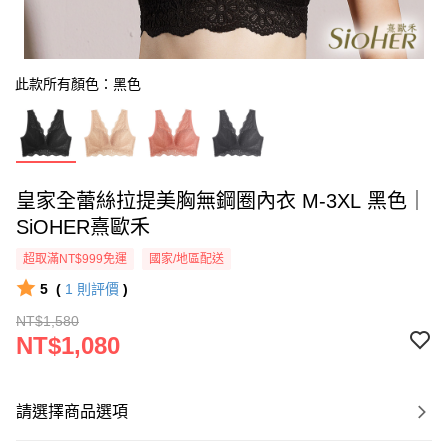
此款所有顏色：黑色
皇家全蕾絲拉提美胸無鋼圈內衣 M-3XL 黑色｜
SiOHER熹歐禾
超取滿NT$999免運
國家/地區配送
5
(
1
則評價
)
NT$1,580
NT$1,080
請選擇商品選項