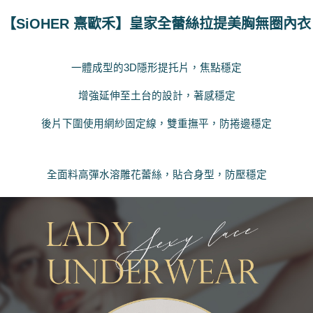
每筆NT$220，滿NT$2,000(含以上)免運費
【SiOHER 熹歐禾】皇家全蕾絲拉提美胸無圈內衣
貨到付款
每筆NT$150，滿NT$1,200(含以上)免運費
一體成型的3D隱形提
托
片，焦點穩定
國家/地區配送
查看運費
增強延伸至土台的設計，著感穩定
後片下圍使用網紗固定線，雙重撫平，防捲邊穩定
全面料高彈水溶雕花蕾絲，貼合身型，防壓穩定