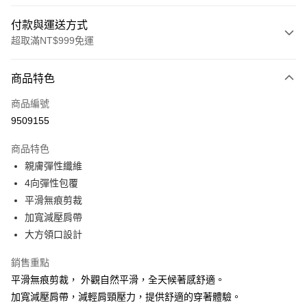
付款與運送方式
超取滿NT$999免運
付款方式
商品特色
信用卡一次付款
商品編號
信用卡分期付款
9509155
3 期 0 利率 每期
NT$560
21家銀行
商品特色
6 期 0 利率 每期
NT$280
21家銀行
合作金庫商業銀行
第一商業銀行
親膚彈性纖維
華南商業銀行
彰化商業銀行
合作金庫商業銀行
第一商業銀行
超商取貨付款
4向彈性包覆
上海商業儲蓄銀行
台北富邦商業銀行
華南商業銀行
彰化商業銀行
國泰世華商業銀行
兆豐國際商業銀行
平滑無痕剪裁
LINE Pay
上海商業儲蓄銀行
台北富邦商業銀行
臺灣中小企業銀行
台中商業銀行
加寬減壓肩帶
國泰世華商業銀行
兆豐國際商業銀行
匯豐（台灣）商業銀行
華泰商業銀行
Apple Pay
臺灣中小企業銀行
台中商業銀行
大方領口設計
聯邦商業銀行
遠東國際商業銀行
匯豐（台灣）商業銀行
華泰商業銀行
街口支付
元大商業銀行
永豐商業銀行
銷售重點
聯邦商業銀行
遠東國際商業銀行
玉山商業銀行
星展（台灣）商業銀行
元大商業銀行
永豐商業銀行
平滑無痕剪裁， 外觀自然平滑，全天候著感舒適。
悠遊付
台新國際商業銀行
中國信託商業銀行
玉山商業銀行
星展（台灣）商業銀行
加寬減壓肩帶，減輕肩頸壓力，提供舒適的穿著體驗。
台灣樂天信用卡公司
台新國際商業銀行
中國信託商業銀行
大哥付你分期