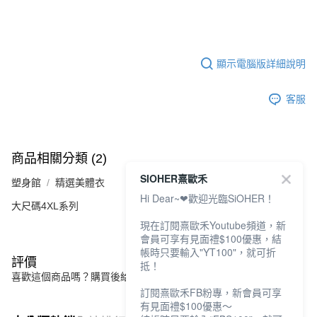
顯示電腦版詳細說明
客服
商品相關分類 (2)
SIOHER熹歐禾
塑身館
精選美體衣
Hi Dear~❤歡迎光臨SiOHER！
大尺碼4XL系列
現在訂閱熹歐禾Youtube頻道，新
會員可享有見面禮$100優惠，結
帳時只要輸入"YT100"，就可折
評價
抵！
喜歡這個商品嗎？購買後給他一個好評吧
訂閱熹歐禾FB粉專，新會員可享
有見面禮$100優惠～