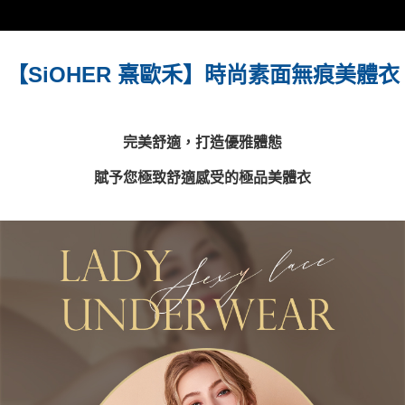
離島宅配
每筆NT$220，滿NT$2,000(含以上)免運費
【SiOHER 熹歐禾】時尚素面無痕美體衣
貨到付款
每筆NT$150，滿NT$1,200(含以上)免運費
國家/地區配送
查看運費
完美舒適，打造優雅體態
賦予您極致舒適感受的極品美體衣