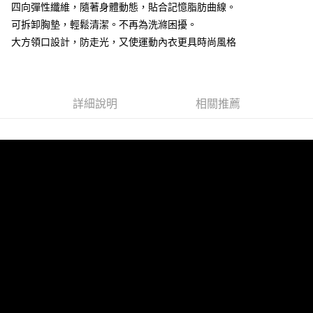
四向彈性纖維，隨著身體動態，貼合記憶脂肪曲線。
台灣樂天信用卡公司
相關說明
可拆卸胸墊，輕鬆清潔。不再為洗滌困擾。
【大哥付你分期使用說明】
大方領口設計，防走光，又使運動內衣更具時尚風格
貨到付款
1.本服務由台灣大哥大提供，台灣大哥大用戶可立即使用無須另外申請。
2.付款方式選擇「大哥付你分期」，訂單成立後會自動跳轉到大哥付的交易
流程，驗證手機門號後，選擇欲分期的期數、繳款截止日，確認付款後即完
運送方式
成交易。
3.實際核准額度、可分期數及費用金額請依後續交易確認頁面所載為準。
全家取貨付款
詳細說明
相關推薦
4.訂單成立30分鐘內，如未前往確認交易或遇審核未通過，訂單將自動取
每筆NT$100，滿NT$1,200(含以上)免運費
消。如遇「轉專審核」未通過狀況，表示未達大哥付你分期系統評分，恕無
法說明評估內容。
付款後全家取貨
【繳款方式說明】
1.分期款項不併入電信帳單，「大哥付你分期」於每月結算日後寄送繳費提
每筆NT$100，滿NT$999(含以上)免運費
醒簡訊。
2.透過簡訊連結打開帳單後，可選擇「超商條碼／台灣大直營門市／銀行轉
7-11取貨付款
帳／街口支付／iPASS MONEY」等通路繳費。
每筆NT$100，滿NT$1,200(含以上)免運費
【注意事項】
付款後7-11取貨
1.本服務係由「台灣大哥大股份有限公司」（以下簡稱本公司）所提供，讓
用戶於交易時，得透過本服務購買商品或服務，並由商店將買賣／分期付款
每筆NT$100，滿NT$999(含以上)免運費
買賣價金債權讓與本公司後，依約使用本公司帳單繳交帳款。
2.基於同意付款使用「大哥付你分期」之契約關係目的，商店將以您的個人
宅配
資料（包含姓名、電話或地址）提供予台灣大哥大進項蒐集、處理及利用，
由本公司與您本人進行分期帳單所需資料之確認、核對及更正。
每筆NT$100，滿NT$1,000(含以上)免運費
3.完整用戶服務條款，請詳閱以下連結：
https://oppay.tw/userRule