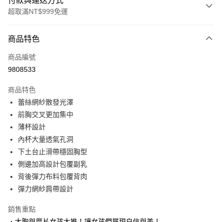
付款與運送方式
超取滿NT$999免運
付款方式
商品特色
信用卡一次付款
商品編號
信用卡分期付款
9808533
3 期 0 利率 每期
NT$393
21家銀行
商品特色
6 期 0 利率 每期
NT$196
21家銀行
合作金庫商業銀行
第一商業銀行
蕾絲網紗散發光澤
華南商業銀行
彰化商業銀行
合作金庫商業銀行
第一商業銀行
超商取貨付款
前胸交叉更加集中
上海商業儲蓄銀行
台北富邦商業銀行
華南商業銀行
彰化商業銀行
國泰世華商業銀行
兆豐國際商業銀行
薄杯設計
LINE Pay
上海商業儲蓄銀行
台北富邦商業銀行
臺灣中小企業銀行
台中商業銀行
內杯大量透氣孔洞
國泰世華商業銀行
兆豐國際商業銀行
匯豐（台灣）商業銀行
華泰商業銀行
Apple Pay
臺灣中小企業銀行
台中商業銀行
下土台止滑帶穩固胸型
聯邦商業銀行
遠東國際商業銀行
匯豐（台灣）商業銀行
華泰商業銀行
側邊加高設計包覆副乳
街口支付
元大商業銀行
永豐商業銀行
聯邦商業銀行
遠東國際商業銀行
背後彈力布料包覆背肉
玉山商業銀行
星展（台灣）商業銀行
元大商業銀行
永豐商業銀行
悠遊付
彈力網紗肩帶設計
台新國際商業銀行
中國信託商業銀行
玉山商業銀行
星展（台灣）商業銀行
台灣樂天信用卡公司
台新國際商業銀行
中國信託商業銀行
大哥付你分期
銷售重點
台灣樂天信用卡公司
相關說明
．大胸與厚片女孩大推！讓女孩們展現自信與美！