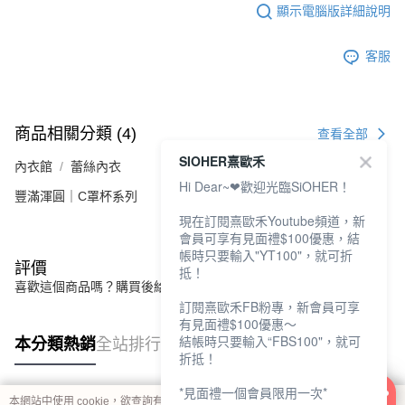
顯示電腦版詳細說明
客服
商品相關分類 (4)
查看全部
SIOHER熹歐禾
內衣館
蕾絲內衣
Hi Dear~❤歡迎光臨SiOHER！
豐滿渾圓｜C罩杯系列
現在訂閱熹歐禾Youtube頻道，新
會員可享有見面禮$100優惠，結
帳時只要輸入"YT100"，就可折
評價
抵！
喜歡這個商品嗎？購買後給他一個好評吧
訂閱熹歐禾FB粉專，新會員可享
有見面禮$100優惠～
結帳時只要輸入“FBS100"，就可
本分類熱銷
全站排行
折抵！
*見面禮一個會員限用一次*
本網站中使用 cookie，欲查詢有關本網站使用 cookie 方式之詳情，及若您不希