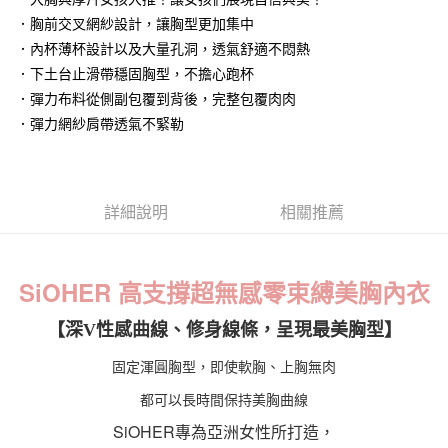
【大哥付你分期使用說明】
．胸前交叉網紗設計，讓胸型更加集中
貨到付款
1.本服務由台灣大哥大提供，台灣大哥大用戶可立即使用無須另外申請。
2.付款方式選擇「大哥付你分期」，訂單成立後會自動跳轉到大哥付的交易
．內杯薄杯設計以及大量孔洞，透氣舒適不悶熱
流程，驗證手機門號後，選擇欲分期的期數、繳款截止日，確認付款後即完
．下土台止滑帶穩固胸型，不擔心跑杯
運送方式
成交易。
．彈力布料從側副包覆到背後，完整包覆肉肉
3.實際核准額度、可分期數及費用金額請依後續交易確認頁面所載為準。
全家取貨付款
4.訂單成立30分鐘內，如未前往確認交易或遇審核未通過，訂單將自動取
．彈力網紗肩帶透氣不緊勒
每筆NT$100，滿NT$1,200(含以上)免運費
消。如遇「轉專審核」未通過狀況，表示未達大哥付你分期系統評分，恕無
法說明評估內容。
付款後全家取貨
【繳款方式說明】
1.分期款項不併入電信帳單，「大哥付你分期」於每月結算日後寄送繳費提
每筆NT$100，滿NT$999(含以上)免運費
醒簡訊。
詳細說明
相關推薦
2.透過簡訊連結打開帳單後，可選擇「超商條碼／台灣大直營門市／銀行轉
7-11取貨付款
帳／街口支付／iPASS MONEY」等通路繳費。
每筆NT$100，滿NT$1,200(含以上)免運費
【注意事項】
SiOHER 高支撐超無感零束縛美胸內衣
付款後7-11取貨
1.本服務係由「台灣大哥大股份有限公司」（以下簡稱本公司）所提供，讓
用戶於交易時，得透過本服務購買商品或服務，並由商店將買賣／分期付款
每筆NT$100，滿NT$999(含以上)免運費
【深V性感曲線、修身線條，呈現最美胸型】
買賣價金債權讓與本公司後，依約使用本公司帳單繳交帳款。
2.基於同意付款使用「大哥付你分期」之契約關係目的，商店將以您的個人
宅配
固定渾圓胸型，即使軟胸、上胸無肉
資料（包含姓名、電話或地址）提供予台灣大哥大進項蒐集、處理及利用，
由本公司與您本人進行分期帳單所需資料之確認、核對及更正。
每筆NT$100，滿NT$1,000(含以上)免運費
都可以長時間保持美胸曲線
3.完整用戶服務條款，請詳閱以下連結：
https://oppay.tw/userRule
離島宅配
SiOHER專為亞洲女性所打造，