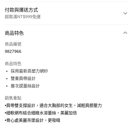
付款與運送方式
超取滿NT$999免運
付款方式
商品特色
信用卡一次付款
商品編號
信用卡分期付款
9827966
3 期 0 利率 每期
NT$393
21家銀行
商品特色
6 期 0 利率 每期
NT$196
21家銀行
合作金庫商業銀行
第一商業銀行
採用最新高塑力網紗
華南商業銀行
彰化商業銀行
合作金庫商業銀行
第一商業銀行
超商取貨付款
雙重肩帶設計
上海商業儲蓄銀行
台北富邦商業銀行
華南商業銀行
彰化商業銀行
國泰世華商業銀行
兆豐國際商業銀行
層次感蕾絲設計
LINE Pay
上海商業儲蓄銀行
台北富邦商業銀行
臺灣中小企業銀行
台中商業銀行
國泰世華商業銀行
兆豐國際商業銀行
銷售重點
匯豐（台灣）商業銀行
華泰商業銀行
Apple Pay
臺灣中小企業銀行
台中商業銀行
聯邦商業銀行
遠東國際商業銀行
•肩帶雙支撐設計，適合大胸部的女生，減輕肩膀壓力
匯豐（台灣）商業銀行
華泰商業銀行
街口支付
元大商業銀行
永豐商業銀行
•細軟網布結合細緻水溶蕾絲，美麗加倍
聯邦商業銀行
遠東國際商業銀行
玉山商業銀行
星展（台灣）商業銀行
元大商業銀行
永豐商業銀行
•脊心處美麗吊墜設計，更吸睛
悠遊付
台新國際商業銀行
中國信託商業銀行
玉山商業銀行
星展（台灣）商業銀行
台灣樂天信用卡公司
台新國際商業銀行
中國信託商業銀行
大哥付你分期