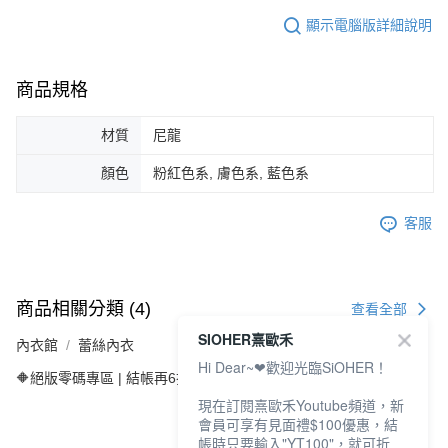
顯示電腦版詳細說明
商品規格
材質
尼龍
顏色
粉紅色系, 膚色系, 藍色系
客服
商品相關分類 (4)
查看全部
SIOHER熹歐禾
內衣館
蕾絲內衣
Hi Dear~❤歡迎光臨SiOHER！
🔶絕版零碼專區 | 結帳再6折
現在訂閱熹歐禾Youtube頻道，新
會員可享有見面禮$100優惠，結
帳時只要輸入"YT100"，就可折