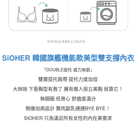
SiOHER 韓國旗艦機能款美型雙支撐內衣
『DOUBLE提托 威力無窮』
雙層提托肩帶 提托力度加倍
大咪咪 下垂胸型有救了 擁有傲人挺立美胸 就靠它！
無鋼圈 低脊心 舒適度滿分
側邊加高設計 贅肉副乳通通BYE BYE！
SIOHER 只為滿足所有女性的內在美需求