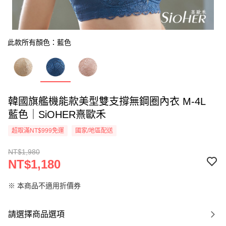
此款所有顏色：藍色
韓國旗艦機能款美型雙支撐無鋼圈內衣 M-4L
藍色｜SiOHER熹歐禾
超取滿NT$999免運
國家/地區配送
NT$1,980
NT$1,180
※ 本商品不適用折價券
請選擇商品選項