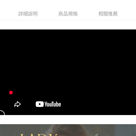
台灣樂天信用卡公司
相關說明
【大哥付你分期使用說明】
詳細說明
商品規格
相關推薦
貨到付款
1.本服務由台灣大哥大提供，台灣大哥大用戶可立即使用無須另外申請。
2.付款方式選擇「大哥付你分期」，訂單成立後會自動跳轉到大哥付的交易
流程，驗證手機門號後，選擇欲分期的期數、繳款截止日，確認付款後即完
運送方式
成交易。
3.實際核准額度、可分期數及費用金額請依後續交易確認頁面所載為準。
全家取貨付款
4.訂單成立30分鐘內，如未前往確認交易或遇審核未通過，訂單將自動取
每筆NT$100，滿NT$1,200(含以上)免運費
消。如遇「轉專審核」未通過狀況，表示未達大哥付你分期系統評分，恕無
法說明評估內容。
付款後全家取貨
【繳款方式說明】
1.分期款項不併入電信帳單，「大哥付你分期」於每月結算日後寄送繳費提
每筆NT$100，滿NT$999(含以上)免運費
醒簡訊。
2.透過簡訊連結打開帳單後，可選擇「超商條碼／台灣大直營門市／銀行轉
7-11取貨付款
帳／街口支付／iPASS MONEY」等通路繳費。
每筆NT$100，滿NT$1,200(含以上)免運費
【注意事項】
付款後7-11取貨
1.本服務係由「台灣大哥大股份有限公司」（以下簡稱本公司）所提供，讓
用戶於交易時，得透過本服務購買商品或服務，並由商店將買賣／分期付款
每筆NT$100，滿NT$999(含以上)免運費
買賣價金債權讓與本公司後，依約使用本公司帳單繳交帳款。
2.基於同意付款使用「大哥付你分期」之契約關係目的，商店將以您的個人
宅配
資料（包含姓名、電話或地址）提供予台灣大哥大進項蒐集、處理及利用，
由本公司與您本人進行分期帳單所需資料之確認、核對及更正。
每筆NT$100，滿NT$1,000(含以上)免運費
3.完整用戶服務條款，請詳閱以下連結：
https://oppay.tw/userRule