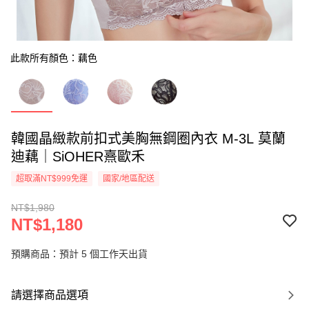
此款所有顏色：藕色
韓國晶緻款前扣式美胸無鋼圈內衣 M-3L 莫蘭
迪藕｜SiOHER熹歐禾
超取滿NT$999免運
國家/地區配送
NT$1,980
NT$1,180
預購商品：預計 5 個工作天出貨
請選擇商品選項