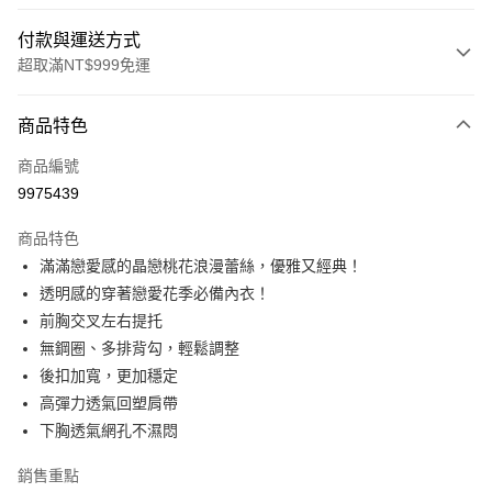
付款與運送方式
超取滿NT$999免運
付款方式
商品特色
信用卡一次付款
商品編號
信用卡分期付款
9975439
3 期 0 利率 每期
NT$426
21家銀行
商品特色
6 期 0 利率 每期
NT$213
21家銀行
合作金庫商業銀行
第一商業銀行
滿滿戀愛感的晶戀桃花浪漫蕾絲，優雅又經典！
華南商業銀行
彰化商業銀行
合作金庫商業銀行
第一商業銀行
超商取貨付款
透明感的穿著戀愛花季必備內衣！
上海商業儲蓄銀行
台北富邦商業銀行
華南商業銀行
彰化商業銀行
國泰世華商業銀行
兆豐國際商業銀行
前胸交叉左右提托
LINE Pay
上海商業儲蓄銀行
台北富邦商業銀行
臺灣中小企業銀行
台中商業銀行
無鋼圈、多排背勾，輕鬆調整
國泰世華商業銀行
兆豐國際商業銀行
匯豐（台灣）商業銀行
華泰商業銀行
Apple Pay
臺灣中小企業銀行
台中商業銀行
後扣加寬，更加穩定
聯邦商業銀行
遠東國際商業銀行
匯豐（台灣）商業銀行
華泰商業銀行
高彈力透氣回塑肩帶
街口支付
元大商業銀行
永豐商業銀行
聯邦商業銀行
遠東國際商業銀行
下胸透氣網孔不濕悶
玉山商業銀行
星展（台灣）商業銀行
元大商業銀行
永豐商業銀行
悠遊付
台新國際商業銀行
中國信託商業銀行
玉山商業銀行
星展（台灣）商業銀行
銷售重點
台灣樂天信用卡公司
台新國際商業銀行
中國信託商業銀行
大哥付你分期