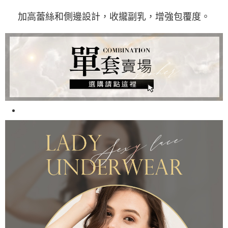
加高蕾絲和側邊設計，收攏副乳，增強包覆度。