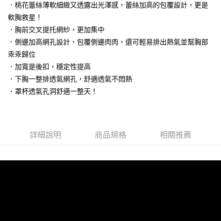
．桃花蕾絲薄軟細緻又透露出光澤感，蕾絲加高的包覆設計，更是
台灣樂天信用卡公司
相關說明
軟胸救星！
【大哥付你分期使用說明】
．胸前交叉提托網紗，更加集中
貨到付款
1.本服務由台灣大哥大提供，台灣大哥大用戶可立即使用無須另外申請。
2.付款方式選擇「大哥付你分期」，訂單成立後會自動跳轉到大哥付的交易
．側邊加高網孔設計，包覆側邊肉肉，還可輕易排出熱氣並幫胸部
流程，驗證手機門號後，選擇欲分期的期數、繳款截止日，確認付款後即完
乖乖歸位
運送方式
成交易。
．加寬是後扣，穩定性提高
3.實際核准額度、可分期數及費用金額請依後續交易確認頁面所載為準。
全家取貨付款
4.訂單成立30分鐘內，如未前往確認交易或遇審核未通過，訂單將自動取
．下胸一整排透氣網孔，舒適透氣不悶熱
每筆NT$100，滿NT$1,200(含以上)免運費
消。如遇「轉專審核」未通過狀況，表示未達大哥付你分期系統評分，恕無
．罩杯透氣孔洞舒適一整天！
法說明評估內容。
付款後全家取貨
【繳款方式說明】
1.分期款項不併入電信帳單，「大哥付你分期」於每月結算日後寄送繳費提
每筆NT$100，滿NT$999(含以上)免運費
醒簡訊。
2.透過簡訊連結打開帳單後，可選擇「超商條碼／台灣大直營門市／銀行轉
7-11取貨付款
詳細說明
商品規格
相關推薦
帳／街口支付／iPASS MONEY」等通路繳費。
每筆NT$100，滿NT$1,200(含以上)免運費
【注意事項】
付款後7-11取貨
1.本服務係由「台灣大哥大股份有限公司」（以下簡稱本公司）所提供，讓
用戶於交易時，得透過本服務購買商品或服務，並由商店將買賣／分期付款
每筆NT$100，滿NT$999(含以上)免運費
買賣價金債權讓與本公司後，依約使用本公司帳單繳交帳款。
2.基於同意付款使用「大哥付你分期」之契約關係目的，商店將以您的個人
宅配
資料（包含姓名、電話或地址）提供予台灣大哥大進項蒐集、處理及利用，
由本公司與您本人進行分期帳單所需資料之確認、核對及更正。
每筆NT$100，滿NT$1,000(含以上)免運費
3.完整用戶服務條款，請詳閱以下連結：
https://oppay.tw/userRule