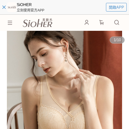
SiOHER
開啟APP
立刻使用官方APP
0
1
/
10