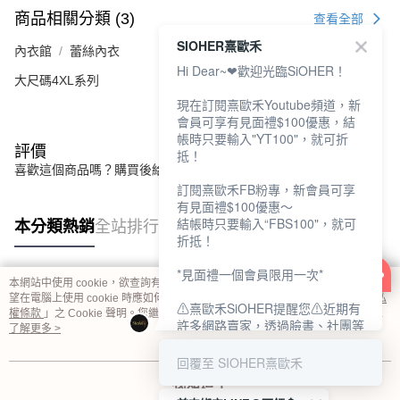
商品相關分類 (3)
查看全部
SIOHER熹歐禾
內衣館
蕾絲內衣
Hi Dear~❤歡迎光臨SiOHER！
大尺碼4XL系列
現在訂閱熹歐禾Youtube頻道，新
會員可享有見面禮$100優惠，結
帳時只要輸入"YT100"，就可折
評價
抵！
喜歡這個商品嗎？購買後給他一個好評吧
訂閱熹歐禾FB粉專，新會員可享
有見面禮$100優惠～
結帳時只要輸入“FBS100"，就可
本分類熱銷
全站排行
折抵！
*見面禮一個會員限用一次*
本網站中使用 cookie，欲查詢有關本網站使用 cookie 方式之詳情，及若您不希
熱門標籤
望在電腦上使用 cookie 時應如何變更電腦的 cookie 設定，請參閱本網站「
隱私
⚠熹歐禾SiOHER提醒您⚠近期有
權條款
」之 Cookie 聲明。您繼續使用本網站即表示您同意本公司得按本網站使
許多網路賣家，透過臉書、社團等
用條款之 Cookie 聲明使用 cookie。
了解更多 >
網路社群，假借『熹歐禾
SiOHER』品牌授權、或有內部管
回覆至 SIOHER熹歐禾
道取得低價內衣價格等手段，造成
我知道了
消費者上當及受害。