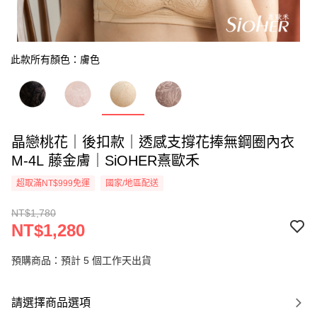
此款所有顏色：膚色
晶戀桃花｜後扣款｜透感支撐花捧無鋼圈內衣
M-4L 藤金膚｜SiOHER熹歐禾
超取滿NT$999免運
國家/地區配送
NT$1,780
NT$1,280
預購商品：預計 5 個工作天出貨
請選擇商品選項