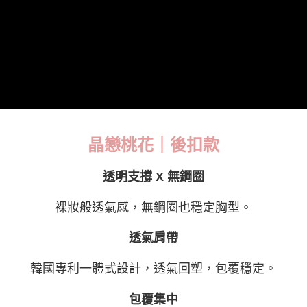
離島宅配
每筆NT$220，滿NT$2,000(含以上)免運費
貨到付款
每筆NT$150，滿NT$1,200(含以上)免運費
國家/地區配送
查看運費
晶戀桃花｜後扣款
透明支撐 X 無鋼圈
裸妝般透氣感，無鋼圈也穩定胸型。
透氣肩帶
韓國專利一體式設計，透氣回塑，包覆穩定。
包覆集中