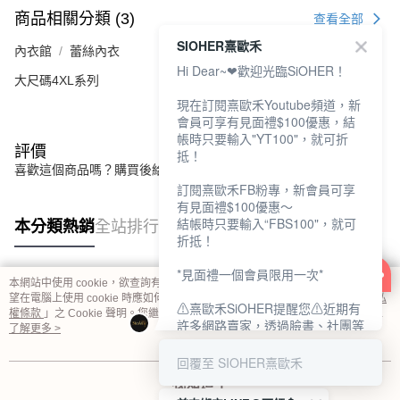
商品相關分類 (3)
查看全部
SIOHER熹歐禾
內衣館
蕾絲內衣
Hi Dear~❤歡迎光臨SiOHER！
大尺碼4XL系列
現在訂閱熹歐禾Youtube頻道，新
會員可享有見面禮$100優惠，結
帳時只要輸入"YT100"，就可折
評價
抵！
喜歡這個商品嗎？購買後給他一個好評吧
訂閱熹歐禾FB粉專，新會員可享
有見面禮$100優惠～
結帳時只要輸入“FBS100"，就可
本分類熱銷
全站排行
折抵！
*見面禮一個會員限用一次*
本網站中使用 cookie，欲查詢有關本網站使用 cookie 方式之詳情，及若您不希
熱門標籤
望在電腦上使用 cookie 時應如何變更電腦的 cookie 設定，請參閱本網站「
隱私
⚠熹歐禾SiOHER提醒您⚠近期有
權條款
」之 Cookie 聲明。您繼續使用本網站即表示您同意本公司得按本網站使
許多網路賣家，透過臉書、社團等
用條款之 Cookie 聲明使用 cookie。
了解更多 >
網路社群，假借『熹歐禾
SiOHER』品牌授權、或有內部管
回覆至 SIOHER熹歐禾
道取得低價內衣價格等手段，造成
我知道了
消費者上當及受害。