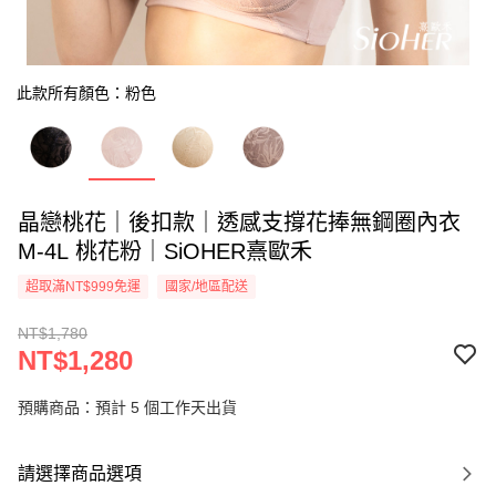
此款所有顏色：粉色
晶戀桃花｜後扣款｜透感支撐花捧無鋼圈內衣
M-4L 桃花粉｜SiOHER熹歐禾
超取滿NT$999免運
國家/地區配送
NT$1,780
NT$1,280
預購商品：預計 5 個工作天出貨
請選擇商品選項