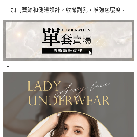
加高蕾絲和側邊設計，收攏副乳，增強包覆度。