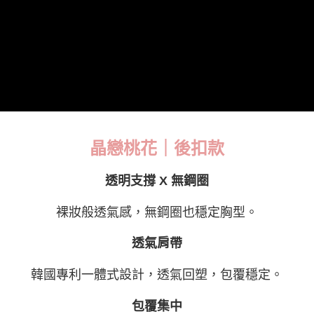
離島宅配
每筆NT$220，滿NT$2,000(含以上)免運費
貨到付款
每筆NT$150，滿NT$1,200(含以上)免運費
國家/地區配送
查看運費
晶戀桃花｜後扣款
透明支撐 X 無鋼圈
裸妝般透氣感，無鋼圈也穩定胸型。
透氣肩帶
韓國專利一體式設計，透氣回塑，包覆穩定。
包覆集中