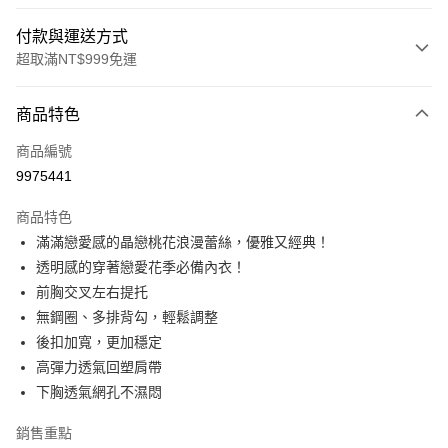
付款與運送方式
超取滿NT$999免運
付款方式
商品特色
信用卡一次付款
商品編號
信用卡分期付款
9975441
3 期 0 利率 每期
NT$426
21家銀行
商品特色
6 期 0 利率 每期
NT$213
21家銀行
合作金庫商業銀行
第一商業銀行
滿滿戀愛感的晶戀桃花浪漫蕾絲，優雅又經典！
華南商業銀行
彰化商業銀行
合作金庫商業銀行
第一商業銀行
超商取貨付款
透明感的穿著戀愛花季必備內衣！
上海商業儲蓄銀行
台北富邦商業銀行
華南商業銀行
彰化商業銀行
國泰世華商業銀行
兆豐國際商業銀行
前胸交叉左右提托
LINE Pay
上海商業儲蓄銀行
台北富邦商業銀行
臺灣中小企業銀行
台中商業銀行
無鋼圈、多排背勾，輕鬆調整
國泰世華商業銀行
兆豐國際商業銀行
匯豐（台灣）商業銀行
華泰商業銀行
Apple Pay
臺灣中小企業銀行
台中商業銀行
後扣加寬，更加穩定
聯邦商業銀行
遠東國際商業銀行
匯豐（台灣）商業銀行
華泰商業銀行
高彈力透氣回塑肩帶
街口支付
元大商業銀行
永豐商業銀行
聯邦商業銀行
遠東國際商業銀行
下胸透氣網孔不濕悶
玉山商業銀行
星展（台灣）商業銀行
元大商業銀行
永豐商業銀行
悠遊付
台新國際商業銀行
中國信託商業銀行
玉山商業銀行
星展（台灣）商業銀行
銷售重點
台灣樂天信用卡公司
台新國際商業銀行
中國信託商業銀行
大哥付你分期