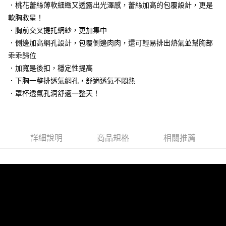
．桃花蕾絲薄軟細緻又透露出光澤感，蕾絲加高的包覆設計，更是
台灣樂天信用卡公司
相關說明
軟胸救星！
【大哥付你分期使用說明】
．胸前交叉提托網紗，更加集中
貨到付款
1.本服務由台灣大哥大提供，台灣大哥大用戶可立即使用無須另外申請。
2.付款方式選擇「大哥付你分期」，訂單成立後會自動跳轉到大哥付的交易
．側邊加高網孔設計，包覆側邊肉肉，還可輕易排出熱氣並幫胸部
流程，驗證手機門號後，選擇欲分期的期數、繳款截止日，確認付款後即完
乖乖歸位
運送方式
成交易。
．加寬是後扣，穩定性提高
3.實際核准額度、可分期數及費用金額請依後續交易確認頁面所載為準。
全家取貨付款
4.訂單成立30分鐘內，如未前往確認交易或遇審核未通過，訂單將自動取
．下胸一整排透氣網孔，舒適透氣不悶熱
每筆NT$100，滿NT$1,200(含以上)免運費
消。如遇「轉專審核」未通過狀況，表示未達大哥付你分期系統評分，恕無
．罩杯透氣孔洞舒適一整天！
法說明評估內容。
付款後全家取貨
【繳款方式說明】
1.分期款項不併入電信帳單，「大哥付你分期」於每月結算日後寄送繳費提
每筆NT$100，滿NT$999(含以上)免運費
醒簡訊。
2.透過簡訊連結打開帳單後，可選擇「超商條碼／台灣大直營門市／銀行轉
7-11取貨付款
詳細說明
商品規格
相關推薦
帳／街口支付／iPASS MONEY」等通路繳費。
每筆NT$100，滿NT$1,200(含以上)免運費
【注意事項】
付款後7-11取貨
1.本服務係由「台灣大哥大股份有限公司」（以下簡稱本公司）所提供，讓
用戶於交易時，得透過本服務購買商品或服務，並由商店將買賣／分期付款
每筆NT$100，滿NT$999(含以上)免運費
買賣價金債權讓與本公司後，依約使用本公司帳單繳交帳款。
2.基於同意付款使用「大哥付你分期」之契約關係目的，商店將以您的個人
宅配
資料（包含姓名、電話或地址）提供予台灣大哥大進項蒐集、處理及利用，
由本公司與您本人進行分期帳單所需資料之確認、核對及更正。
每筆NT$100，滿NT$1,000(含以上)免運費
3.完整用戶服務條款，請詳閱以下連結：
https://oppay.tw/userRule