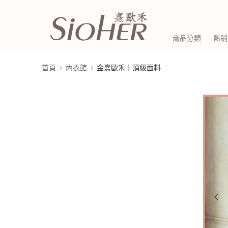
商品分類
熱銷
首頁
內衣館
金熹歐禾｜頂級面料