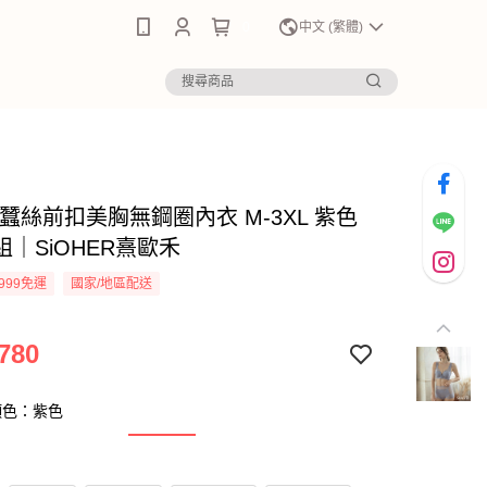
0
中文 (繁體)
蠶絲前扣美胸無鋼圈內衣 M-3XL 紫色
｜SiOHER熹歐禾
999免運
國家/地區配送
780
顏色：紫色