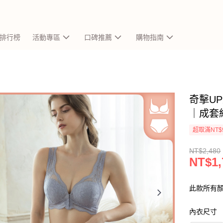
排行榜
活動專區
口碑推薦
購物指南
奇擊UP
｜成套組
超取滿NT$
NT$2,480
NT$1,
此款所有
內衣尺寸