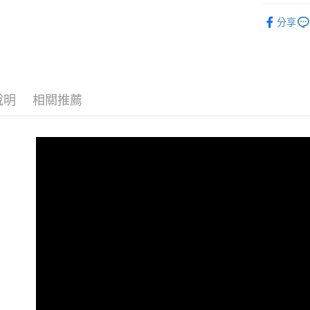
全家取貨
內衣館
消。如遇
分享
每筆NT$1
無法說明
🔶絕版零碼
【繳款方
付款後全
1.分期款
內衣館
醒簡訊。
每筆NT$1
2.透過簡
內衣館
帳／街口支
7-11取貨
說明
相關推薦
時尚小巧｜
【注意事
每筆NT$1
頂級蠶絲
1.本服務
用戶於交
付款後7-1
🔶成套專區 
款買賣價
每筆NT$1
2.基於同
資料（包
宅配
用，由本
3.完整用
每筆NT$1
離島宅配
每筆NT$2
貨到付款
每筆NT$1