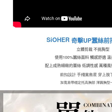
國家/地區
SiOHER
奇擊UP蠶絲前
立體剪裁 不挑胸型
使用100%蠶絲面料 觸感舒適 
配上成熟細緻的蕾絲 低調性感 萬種風
前扣設計 手殘黨救星 穿上脫
加寬肩帶穩定托高胸部 渾圓胸型