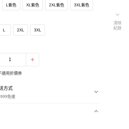
L紫色
XL紫色
2XL紫色
3XL紫色
清除
紀錄
L
2XL
3XL
不適用折價券
送方式
999免運
次付款