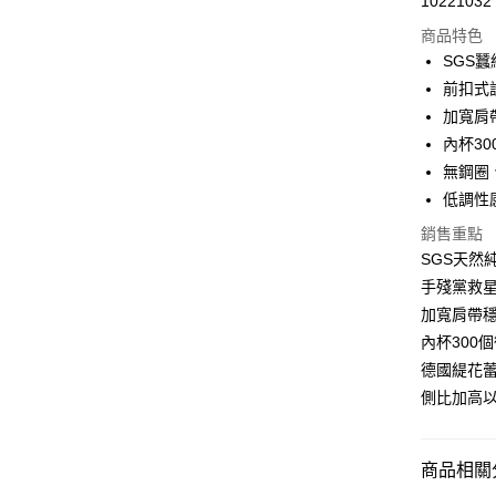
10221032
信用卡分
商品特色
3 期 
SGS
6 期 
合作金
前扣式
華南商
加寬肩
合作金
超商取貨
上海商
華南商
內杯3
國泰世
LINE Pay
上海商
無鋼圈
臺灣中
國泰世
低調性
匯豐（
Apple Pay
臺灣中
聯邦商
銷售重點
匯豐（
街口支付
元大商
聯邦商
SGS天然
玉山商
元大商
悠遊付
手殘黨救
台新國
玉山商
加寬肩帶
台灣樂
台新國
大哥付你
內杯300
台灣樂
相關說明
德國緹花
【大哥付
貨到付款
1.本服務
側比加高
2.付款方
流程，驗
完成交易
運送方式
商品相關分
3.實際核
4.訂單成