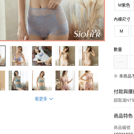
M紫色
內褲尺寸
M
數量
※ 本商品
付款與運
看更多
超取滿NT$
付款方式
商品特色
信用卡一
商品編號