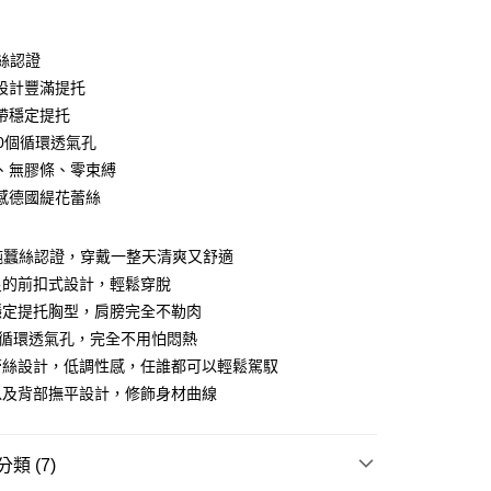
期付款
0 利率 每期
NT$593
21家銀行
蠶絲認證
0 利率 每期
NT$296
21家銀行
庫商業銀行
第一商業銀行
設計豐滿提托
業銀行
彰化商業銀行
帶穩定提托
庫商業銀行
第一商業銀行
付款
業儲蓄銀行
台北富邦商業銀行
業銀行
彰化商業銀行
00個循環透氣孔
華商業銀行
兆豐國際商業銀行
業儲蓄銀行
台北富邦商業銀行
、無膠條、零束縛
小企業銀行
台中商業銀行
華商業銀行
兆豐國際商業銀行
感德國緹花蕾絲
台灣）商業銀行
華泰商業銀行
小企業銀行
台中商業銀行
業銀行
遠東國際商業銀行
台灣）商業銀行
華泰商業銀行
業銀行
永豐商業銀行
業銀行
遠東國際商業銀行
純蠶絲認證，穿戴一整天清爽又舒適
業銀行
星展（台灣）商業銀行
業銀行
永豐商業銀行
星的前扣式設計，輕鬆穿脫
際商業銀行
中國信託商業銀行
業銀行
星展（台灣）商業銀行
穩定提托胸型，肩膀完全不勒肉
天信用卡公司
際商業銀行
中國信託商業銀行
分期
個循環透氣孔，完全不用怕悶熱
天信用卡公司
蕾絲設計，低調性感，任誰都可以輕鬆駕馭
你分期使用說明】
由台灣大哥大提供，台灣大哥大用戶可立即使用無須另外申請。
以及背部撫平設計，修飾身材曲線
式選擇「大哥付你分期」，訂單成立後會自動跳轉到大哥付的交易
證手機門號後，選擇欲分期的期數、繳款截止日，確認付款後即
。
類 (7)
准額度、可分期數及費用金額請依後續交易確認頁面所載為準。
立30分鐘內，如未前往確認交易或遇審核未通過，訂單將自動取