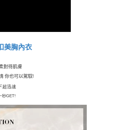
配送
查看運費
扣美胸內衣
溫柔對待肌膚
情 你也可以駕馭
!
下超迅速
一秒
GET!