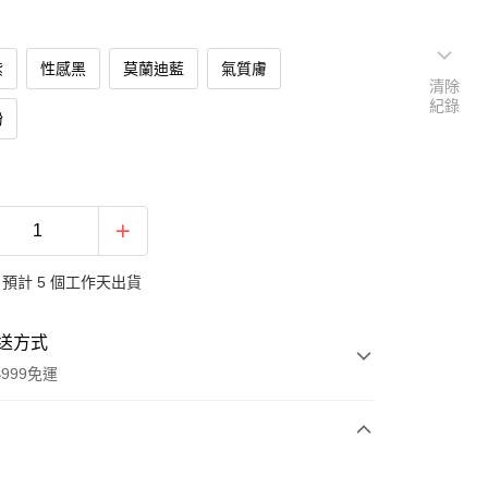
紫
性感黑
莫蘭迪藍
氣質膚
清除
紀錄
粉
預計 5 個工作天出貨
送方式
999免運
次付款