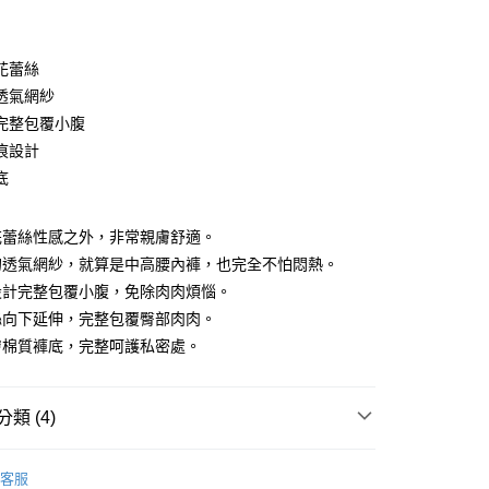
期付款
0 利率 每期
NT$196
21家銀行
花蕾絲
0 利率 每期
NT$98
21家銀行
庫商業銀行
第一商業銀行
透氣網紗
業銀行
彰化商業銀行
完整包覆小腹
庫商業銀行
第一商業銀行
付款
業儲蓄銀行
台北富邦商業銀行
業銀行
彰化商業銀行
痕設計
華商業銀行
兆豐國際商業銀行
業儲蓄銀行
台北富邦商業銀行
底
小企業銀行
台中商業銀行
華商業銀行
兆豐國際商業銀行
台灣）商業銀行
華泰商業銀行
小企業銀行
台中商業銀行
業銀行
遠東國際商業銀行
花蕾絲性感之外，非常親膚舒適。
台灣）商業銀行
華泰商業銀行
業銀行
永豐商業銀行
業銀行
遠東國際商業銀行
的透氣網紗，就算是中高腰內褲，也完全不怕悶熱。
業銀行
星展（台灣）商業銀行
業銀行
永豐商業銀行
設計完整包覆小腹，免除肉肉煩惱。
際商業銀行
中國信託商業銀行
業銀行
星展（台灣）商業銀行
絲向下延伸，完整包覆臀部肉肉。
天信用卡公司
際商業銀行
中國信託商業銀行
分期
膚棉質褲底，完整呵護私密處。
天信用卡公司
你分期使用說明】
由台灣大哥大提供，台灣大哥大用戶可立即使用無須另外申請。
類 (4)
式選擇「大哥付你分期」，訂單成立後會自動跳轉到大哥付的交易
證手機門號後，選擇欲分期的期數、繳款截止日，確認付款後即
。
中腰內褲
准額度、可分期數及費用金額請依後續交易確認頁面所載為準。
客服