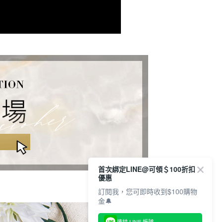
配送
查看運費
首次綁定LINE@可領＄100折扣
優惠
訂閱我，您可即時收到$100購物
金🔔
連結 LINE 帳號