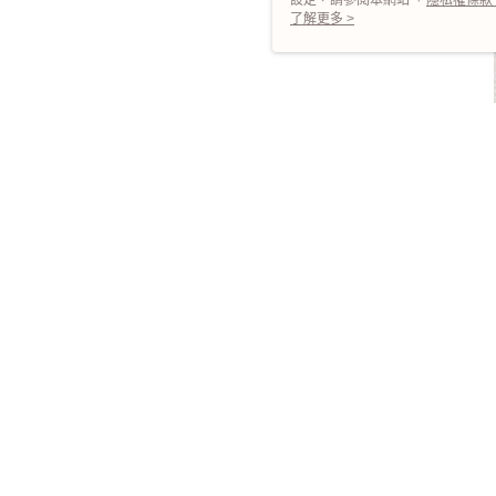
設定，請參閱本網站「
隱私權條款
使用 cookie。
了解更多 >