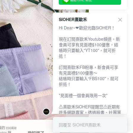
SIOHER熹歐禾
Hi Dear~❤歡迎光臨SiOHER！
現在訂閱熹歐禾Youtube頻道，新
會員可享有見面禮$100優惠，結
帳時只要輸入"YT100"，就可折
抵！
訂閱熹歐禾FB粉專，新會員可享
有見面禮$100優惠～
結帳時只要輸入“FBS100"，就可
折抵！
*見面禮一個會員限用一次*
⚠熹歐禾SiOHER提醒您⚠近期有
許多網路賣家，透過臉書、社團等
網路社群，假借『熹歐禾
SiOHER』品牌授權、或有內部管
回覆至 SIOHER熹歐禾
 cookie
道取得低價內衣價格等手段，造成