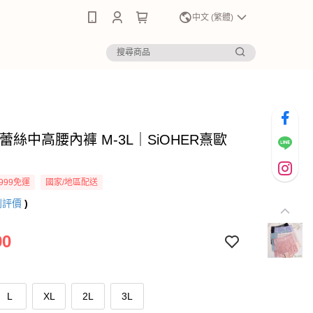
0
中文 (繁體)
蕾絲中高腰內褲 M-3L｜SiOHER熹歐
999免運
國家/地區配送
則評價
)
90
L
XL
2L
3L