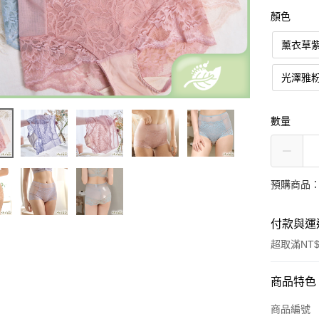
顏色
薰衣草
光澤雅
數量
預購商品：
付款與運
超取滿NT$
付款方式
商品特色
信用卡一
商品編號