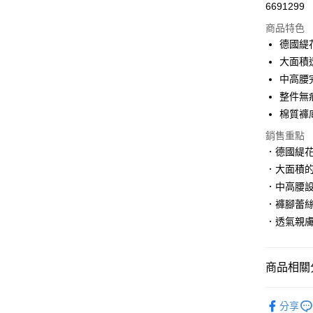
6691299
信用卡分
商品特色
3 期 
德國緹
6 期 
合作金
大面積
華南商
中高腰
合作金
超商取貨
上海商
華南商
整件無
國泰世
LINE Pay
上海商
棉質褲
臺灣中
國泰世
匯豐（
Apple Pay
銷售重點
臺灣中
聯邦商
．德國緹
匯豐（
街口支付
元大商
聯邦商
．大面積
玉山商
元大商
悠遊付
．中高腰
台新國
玉山商
．褲腳蕾
台灣樂
台新國
大哥付你
．透氣親
台灣樂
相關說明
【大哥付
貨到付款
1.本服務
商品相關分
2.付款方
流程，驗
完成交易
內褲館
運送方式
3.實際核
分享