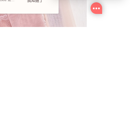
kie 聲明
我知道了
消費者上當及受害。
如有疑慮請至官網先訂單查尋如
〝TM / TS / TG〞開頭,都是我們
官網的訂單,才是官網下單編號唷!!
大家千萬不要受騙‼