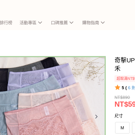
排行榜
活動專區
口碑推薦
購物指南
奇擊UP
禾
超取滿NT$
5 (
6
NT$890
NT$5
尺寸
M