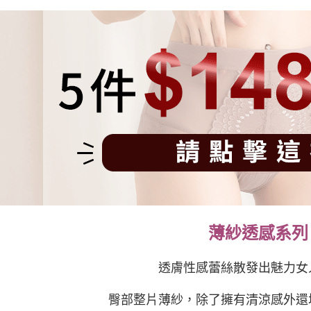
薄紗透感系列
透膚性感蕾絲散發出魅力女
臀部整片薄紗，除了擁有清涼感外還