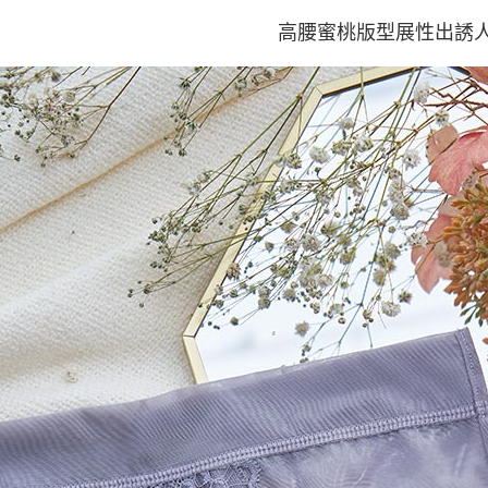
高腰蜜桃版型展性出誘