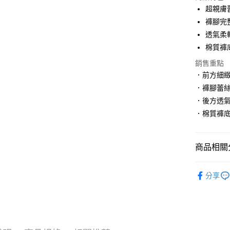
3 期 
超親膚
6 期 
合作金
褲腳完
華南商
透氣柔
合作金
超商取貨
上海商
華南商
棉質褲
國泰世
LINE Pay
上海商
銷售重點
臺灣中
國泰世
匯豐（
．前方細
Apple Pay
臺灣中
聯邦商
．褲腳蕾
匯豐（
街口支付
元大商
聯邦商
．後方透
玉山商
元大商
悠遊付
．棉質褲
台新國
玉山商
台灣樂
台新國
大哥付你
台灣樂
相關說明
商品相關分
【大哥付
貨到付款
1.本服務
內褲館
2.付款方
分享
流程，驗
人氣商品
完成交易
運送方式
內褲館
3.實際核
4.訂單成
全家取貨
消。如遇
每筆NT$1
無法說明