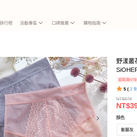
排行榜
活動專區
口碑推薦
購物指南
野漾叢
SiOH
超取滿NT$
5 (
2
NT$879
NT$3
顏色
紫藤灰