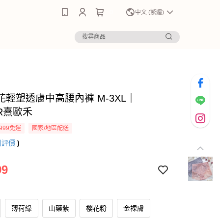
0
中文 (繁體)
花輕塑透膚中高腰內褲 M-3XL｜
ER熹歐禾
999免運
國家/地區配送
則評價
)
99
薄荷綠
山藥紫
櫻花粉
金裸膚