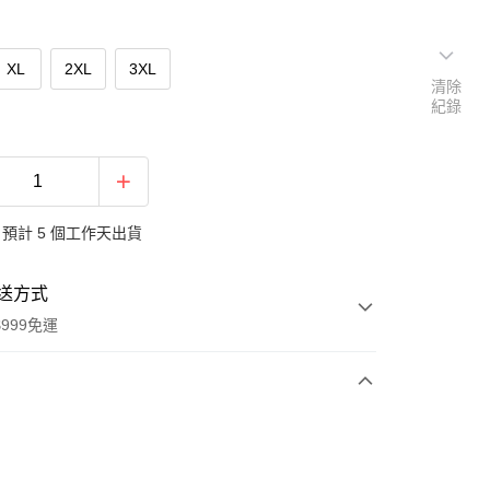
XL
2XL
3XL
清除
紀錄
預計 5 個工作天出貨
送方式
999免運
次付款
期付款