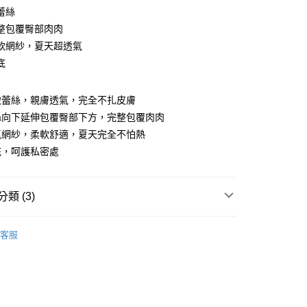
0 利率 每期
NT$133
21家銀行
蕾絲
0 利率 每期
NT$66
21家銀行
庫商業銀行
第一商業銀行
整包覆臀部肉肉
業銀行
彰化商業銀行
軟網紗，夏天超透氣
庫商業銀行
第一商業銀行
付款
業儲蓄銀行
台北富邦商業銀行
業銀行
彰化商業銀行
底
華商業銀行
兆豐國際商業銀行
業儲蓄銀行
台北富邦商業銀行
小企業銀行
台中商業銀行
華商業銀行
兆豐國際商業銀行
台灣）商業銀行
華泰商業銀行
緻蕾絲，親膚透氣，完全不扎皮膚
小企業銀行
台中商業銀行
業銀行
遠東國際商業銀行
絲向下延伸包覆臀部下方，完整包覆肉肉
台灣）商業銀行
華泰商業銀行
業銀行
永豐商業銀行
業銀行
遠東國際商業銀行
氣網紗，柔軟舒適，夏天完全不怕熱
業銀行
星展（台灣）商業銀行
業銀行
永豐商業銀行
底，呵護私密處
際商業銀行
中國信託商業銀行
業銀行
星展（台灣）商業銀行
天信用卡公司
際商業銀行
中國信託商業銀行
分期
天信用卡公司
類 (3)
你分期使用說明】
由台灣大哥大提供，台灣大哥大用戶可立即使用無須另外申請。
中腰內褲
式選擇「大哥付你分期」，訂單成立後會自動跳轉到大哥付的交易
客服
證手機門號後，選擇欲分期的期數、繳款截止日，確認付款後即
推薦
。
蕾絲內褲
准額度、可分期數及費用金額請依後續交易確認頁面所載為準。
立30分鐘內，如未前往確認交易或遇審核未通過，訂單將自動取
付款
「轉專審核」未通過狀況，表示未達大哥付你分期系統評分，恕
00，滿NT$1,200(含以上)免運費
評估內容。