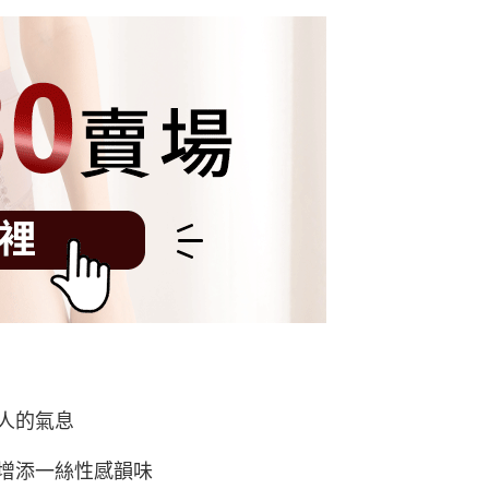
人的氣息
增添一絲性感韻味