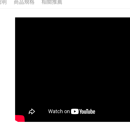
說明
商品規格
相關推薦
【繳款方
付款後全
1.分期款
醒簡訊。
每筆NT$1
2.透過簡
帳／街口支
7-11取貨
【注意事
每筆NT$1
1.本服務
用戶於交
付款後7-1
款買賣價
每筆NT$1
2.基於同
資料（包
宅配
用，由本
3.完整用
每筆NT$1
離島宅配
每筆NT$2
貨到付款
每筆NT$1
國家/地區