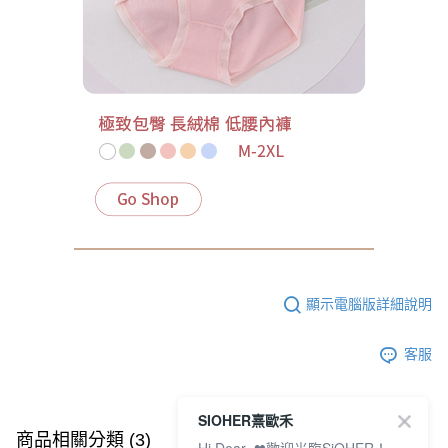
顯示電腦版詳細說明
客服
SIOHER熹歐禾
商品相關分類 (3)
查看全部